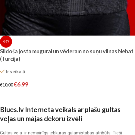
-30%
Sildoša josta mugurai un vēderam no suņu vilnas Nebat
(Turcija)
Ir veikalā
€
6.99
€
10.00
Izvēlieties
Blues.lv Interneta veikals ar plašu gultas
veļas un mājas dekoru izvēli
Gultas veļa ir nemainīgs jebkuras guļamistabas atribūts. Tieši