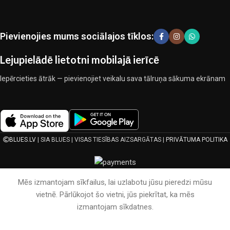
kopīgā darbā nedeva iemeslu šaubīties par viņu uzticamību un
godīgumu. Tie visi garantē savu produktu augsto kvalitāti, teicamas
ekspluatācijas īpašības, pievilcīgu izstrādājumu izskatu, ilgu
Pievienojies mums sociālajos tīklos:
lietošanas laiku un kalpošanas laiku.
Lejupielādē lietotni mobilajā ierīcē
Iepērcieties ātrāk — pievienojiet veikalu sava tālruņa sākuma ekrānam
BLUES.LV
| SIA BLUES | VISAS TIESĪBAS AIZSARGĀTAS |
PRIVĀTUMA POLITIKA
Mēs izmantojam sīkfailus, lai uzlabotu jūsu pieredzi mūsu
vietnē. Pārlūkojot šo vietni, jūs piekrītat, ka mēs
izmantojam sīkdatnes.
Galvenā
Vēlmju saraksts
Grozs
Mans konts