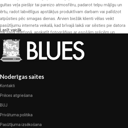
gultas veļa piešķir tai pareizo atmosfēru, padarot telpu mājīgu un
ērtu, radot labvēlīgus apstākļus produktīvam darbam vai palīdzot
atpūsties pēc smagas dienas. Arvien biežāk klienti vēlas veikt
pasūtījumu interneta veikalā, kad brīvajā laikā var sēsties pie datora
Lasīt vairāk..
vai sava telefonā, apskatīt fotogrāfijas ar esošām prēcēm un
mierīgi iegādāties sev tīkamās. Mūsu interneta veikalā ir liels gultas
veļas katalogs: pieejamas gan kokvilnas, gan kokvilna satīna gultas
veļas.
Gultas veļas ražošana ir moderns mākslas veids
Noderīgas saites
Gultas veļas ražotāji, kā arī citu tekstila preču ražotāji ir pilni ar
pārsteidzošiem piedāvājumiem: nereti sastopamies gan ar
Kontakti
standarta sērijveida produktiem, gan unikāliem darinājumiem –
Prēces atgriešana
dizainieriskām prēcem, kuras novērtēs īsti skaistuma pazinēji. Mēs
esam izvēlējušies jums labākos modeļus no mūsdienu gultas veļas
BUJ
ražotājiem, kuriem izdevās ģeniāli apvienot eleganci, kvalitāti un
Privātuma politika
praktiskumu katrā izstrādājuma vienībā. Mūsu sortimentā ir
Pasūtījuma izsēkošana
pārbaudītu uzņēmumu produkti. Kuri daudzu gadu nepārtrauktā