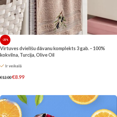
-25%
Virtuves dvielīšu dāvanu komplekts 3 gab. – 100%
kokvilna, Turcija, Olive Oil
Ir veikalā
€
8.99
€
12.00
Pievienot grozam