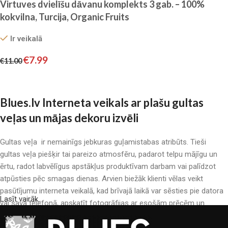
Virtuves dvielīšu dāvanu komplekts 3 gab. – 100%
kokvilna, Turcija, Organic Fruits
Ir veikalā
€
7.99
€
11.00
Pievienot grozam
Blues.lv Interneta veikals ar plašu gultas
veļas un mājas dekoru izvēli
Gultas veļa ir nemainīgs jebkuras guļamistabas atribūts. Tieši
gultas veļa piešķir tai pareizo atmosfēru, padarot telpu mājīgu un
ērtu, radot labvēlīgus apstākļus produktīvam darbam vai palīdzot
atpūsties pēc smagas dienas. Arvien biežāk klienti vēlas veikt
pasūtījumu interneta veikalā, kad brīvajā laikā var sēsties pie datora
Lasīt vairāk..
vai sava telefonā, apskatīt fotogrāfijas ar esošām prēcēm un
mierīgi iegādāties sev tīkamās. Mūsu interneta veikalā ir liels gultas
veļas katalogs: pieejamas gan kokvilnas, gan kokvilna satīna gultas