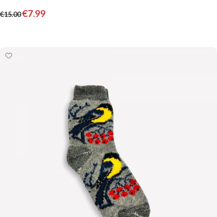
€
7.99
€
15.00
Pievienot grozam