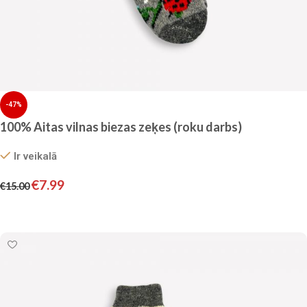
-47%
100% Aitas vilnas biezas zeķes (roku darbs)
Ir veikalā
€
7.99
€
15.00
Pievienot grozam