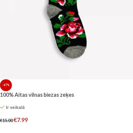
-47%
100% Aitas vilnas biezas zeķes
Ir veikalā
€
7.99
€
15.00
Pievienot grozam