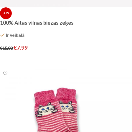
-47%
100% Aitas vilnas biezas zeķes
Ir veikalā
€
7.99
€
15.00
Pievienot grozam