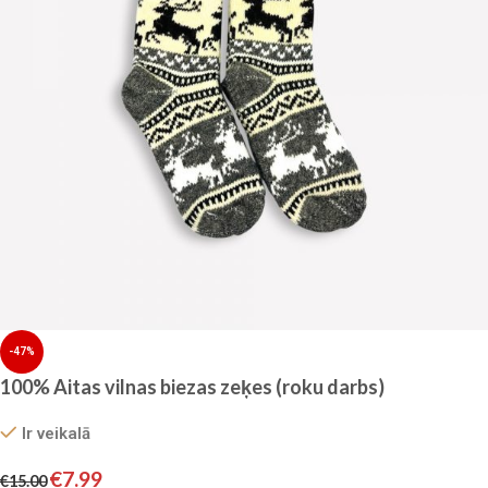
-47%
100% Aitas vilnas biezas zeķes (roku darbs)
Ir veikalā
€
7.99
€
15.00