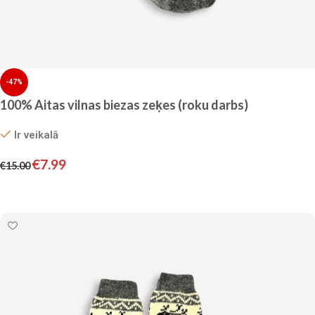
-47%
100% Aitas vilnas biezas zeķes (roku darbs)
Ir veikalā
€
7.99
€
15.00
Pievienot grozam