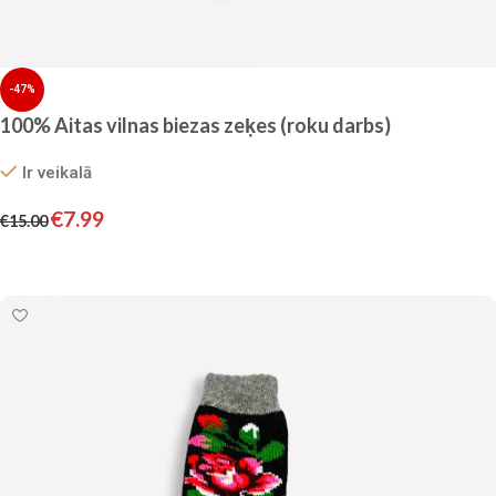
-47%
100% Aitas vilnas biezas zeķes (roku darbs)
Ir veikalā
€
7.99
€
15.00
Pievienot grozam