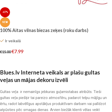
-47%
NEW
100% Aitas vilnas biezas zeķes (roku darbs)
Ir veikalā
€
7.99
€
15.00
Pievienot grozam
Blues.lv Interneta veikals ar plašu gultas
veļas un mājas dekoru izvēli
Gultas veļa ir nemainīgs jebkuras guļamistabas atribūts. Tieši
gultas veļa piešķir tai pareizo atmosfēru, padarot telpu mājīgu un
ērtu, radot labvēlīgus apstākļus produktīvam darbam vai palīdzot
atpūsties pēc smagas dienas. Arvien biežāk klienti vēlas veikt