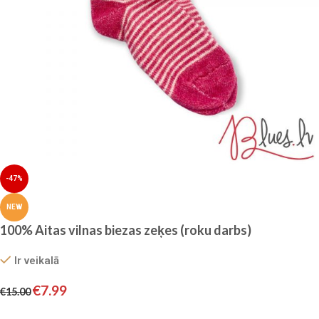
-47%
NEW
100% Aitas vilnas biezas zeķes (roku darbs)
Ir veikalā
€
7.99
€
15.00
Pievienot grozam