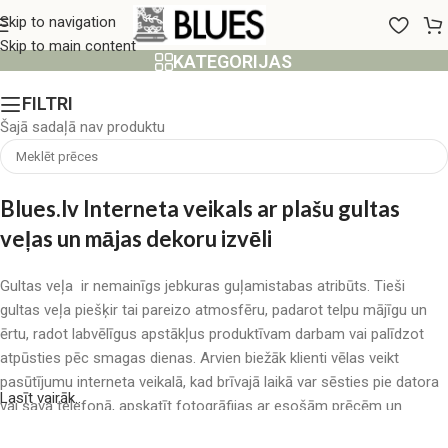
75x150 cm
Skip to navigation
Skip to main content
KATEGORIJAS
FILTRI
Šajā sadaļā nav produktu
Blues.lv Interneta veikals ar plašu gultas
veļas un mājas dekoru izvēli
Gultas veļa ir nemainīgs jebkuras guļamistabas atribūts. Tieši
gultas veļa piešķir tai pareizo atmosfēru, padarot telpu mājīgu un
ērtu, radot labvēlīgus apstākļus produktīvam darbam vai palīdzot
atpūsties pēc smagas dienas. Arvien biežāk klienti vēlas veikt
pasūtījumu interneta veikalā, kad brīvajā laikā var sēsties pie datora
Lasīt vairāk..
vai sava telefonā, apskatīt fotogrāfijas ar esošām prēcēm un
mierīgi iegādāties sev tīkamās. Mūsu interneta veikalā ir liels gultas