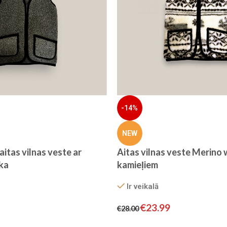
-14%
NEW
itas vilnas veste ar
Aitas vilnas veste Merino 
ēka
kamieļiem
Ir veikalā
€
23.99
€
28.00