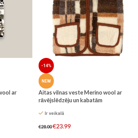
-14%
NEW
wool ar
Aitas vilnas veste Merino wool ar
rāvējslēdzēju un kabatām
Ir veikalā
€
23.99
€
28.00