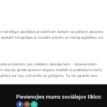
adot labvēlīgus apstākļus produktīvam darbam vai palīdzot atpūsties
nā, apskatīt fotogrāfijas ar esošām prēcēm un mierīgi iegādāties sev
rijveida produktiem, gan unikāliem darinājumiem – dizainieriskām
izdevās ģeniāli apvienot eleganci, kvalitāti un praktiskumu katrā
bīties par viņu uzticamību un godīgumu. Tie visi garantē savu
Pievienojies mums sociālajos tīklos: