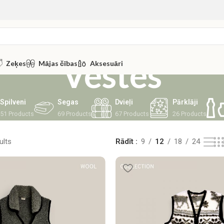
Vestes
Zeķes
Mājas čības
Aksesuāri
Spilveni
Segas
Dvieļi
Pārklāji
51 Products
69 Products
67 Products
26 Products
ults
Rādīt
9
12
18
24