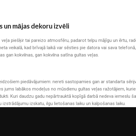
s un mājas dekoru izvēli
s veļa piešķir tai pareizo atmosfēru, padarot telpu mājīgu un ērtu, r
neta veikalā, kad brīvajā laikā var sēsties pie datora vai sava telefo
mas gan kokvilnas, gan kokvilna satīna gultas veļas.
r pārsteidzošiem piedāvājumiem: nereti sastopamies gan ar standarta sē
es jums labākos modeļus no mūsdienu gultas veļas ražotājiem, kuriem 
kti. Kuri daudzu gadu nepārtrauktā kopīgā darbā nedeva iemeslu šau
u izstrādājumu izskatu, ilgu lietošanas laiku un kalpošanas laiku.