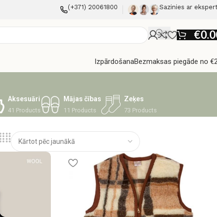
(+371) 20061800
Sazinies ar eksper
€
0.0
Izpārdošana
Bezmaksas piegāde no €
Aksesuāri
Mājas čības
Zeķes
41 Products
11 Products
73 Products