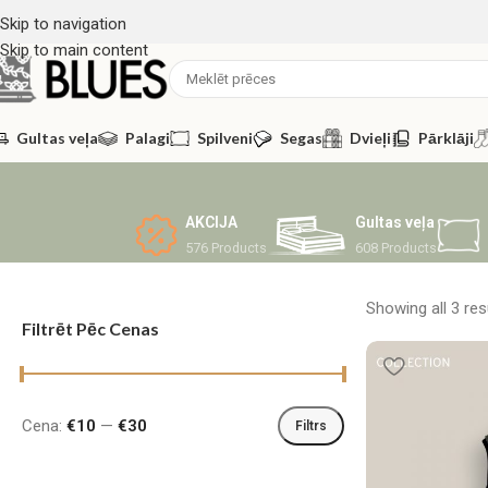
Skip to navigation
Skip to main content
Gultas veļa
Palagi
Spilveni
Segas
Dvieļi
Pārklāji
AKCIJA
Gultas veļa
576 Products
608 Products
Showing all 3 res
Filtrēt Pēc Cenas
Cena:
€10
—
€30
Filtrs