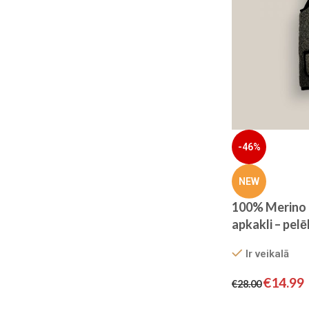
Gultas pārklājs Elway
Atlaide 13%
Pērc tagad
-46%
NEW
100% Merino a
apkakli – pel
Ir veikalā
€
14.99
€
28.00