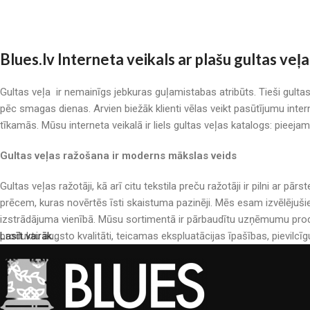
Blues.lv Interneta veikals ar plašu gultas veļa
Gultas veļa ir nemainīgs jebkuras guļamistabas atribūts. Tieši gulta
pēc smagas dienas. Arvien biežāk klienti vēlas veikt pasūtījumu inter
tīkamās. Mūsu interneta veikalā ir liels gultas veļas katalogs: pieeja
Gultas veļas ražošana ir moderns mākslas veids
Gultas veļas ražotāji, kā arī citu tekstila preču ražotāji ir pilni a
prēcem, kuras novērtēs īsti skaistuma pazinēji. Mēs esam izvēlējuši
izstrādājuma vienībā. Mūsu sortimentā ir pārbaudītu uzņēmumu produ
produktu augsto kvalitāti, teicamas ekspluatācijas īpašības, pievilcīg
Lasīt vairāk..