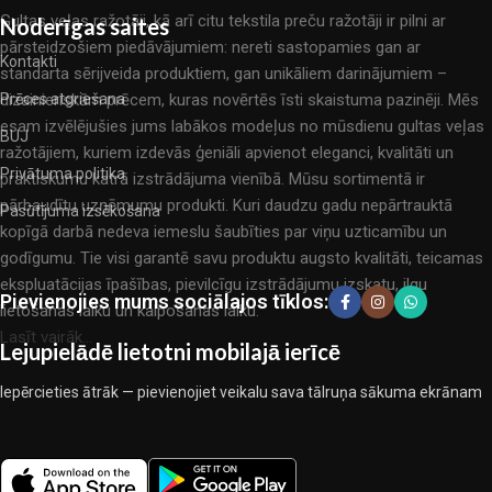
Gultas veļas ražotāji, kā arī citu tekstila preču ražotāji ir pilni ar
Noderīgas saites
pārsteidzošiem piedāvājumiem: nereti sastopamies gan ar
Kontakti
standarta sērijveida produktiem, gan unikāliem darinājumiem –
dizainieriskām prēcem, kuras novērtēs īsti skaistuma pazinēji. Mēs
Prēces atgriešana
esam izvēlējušies jums labākos modeļus no mūsdienu gultas veļas
BUJ
ražotājiem, kuriem izdevās ģeniāli apvienot eleganci, kvalitāti un
Privātuma politika
praktiskumu katrā izstrādājuma vienībā. Mūsu sortimentā ir
pārbaudītu uzņēmumu produkti. Kuri daudzu gadu nepārtrauktā
Pasūtījuma izsēkošana
kopīgā darbā nedeva iemeslu šaubīties par viņu uzticamību un
godīgumu. Tie visi garantē savu produktu augsto kvalitāti, teicamas
ekspluatācijas īpašības, pievilcīgu izstrādājumu izskatu, ilgu
Pievienojies mums sociālajos tīklos:
lietošanas laiku un kalpošanas laiku.
Lasīt vairāk...
Lejupielādē lietotni mobilajā ierīcē
Iepērcieties ātrāk — pievienojiet veikalu sava tālruņa sākuma ekrānam