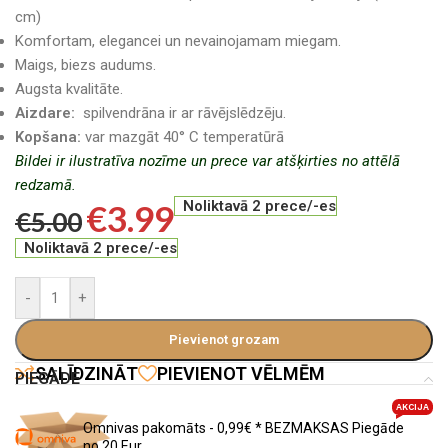
cm)
Komfortam, elegancei un nevainojamam miegam.
Maigs, biezs audums.
Augsta kvalitāte.
Aizdare:
spilvendrāna ir ar rāvējslēdzēju.
Kopšana:
var mazgāt 40° C temperatūrā
Bildei ir ilustratīva nozīme un prece var atšķirties no attēlā
redzamā.
€
3.99
Noliktavā 2 prece/-es
€
5.00
Noliktavā 2 prece/-es
-
+
Pievienot grozam
SALĪDZINĀT
PIEVIENOT VĒLMĒM
PIEGĀDE
AKCIJA
Omnivas pakomāts - 0,99€ * BEZMAKSAS Piegāde
no 20 Eur