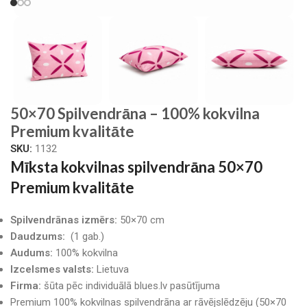
50×70 Spilvendrāna – 100% kokvilna
Premium kvalitāte
SKU:
1132
Mīksta kokvilnas spilvendrāna 50×70
Premium kvalitāte
Spilvendrānas izmērs:
50×70 cm
Daudzums:
(1 gab.)
Audums:
100% kokvilna
Izcelsmes valsts:
Lietuva
Firma:
šūta pēc individuālā blues.lv pasūtījuma
Premium 100% kokvilnas spilvendrāna ar rāvējslēdzēju (50×70