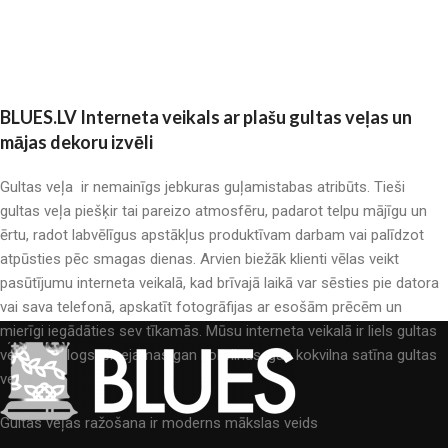
BLUES.LV Interneta veikals ar plašu gultas veļas un
mājas dekoru izvēli
Gultas veļa ir nemainīgs jebkuras guļamistabas atribūts. Tieši
gultas veļa piešķir tai pareizo atmosfēru, padarot telpu mājīgu un
ērtu, radot labvēlīgus apstākļus produktīvam darbam vai palīdzot
atpūsties pēc smagas dienas. Arvien biežāk klienti vēlas veikt
pasūtījumu interneta veikalā, kad brīvajā laikā var sēsties pie datora
vai sava telefonā, apskatīt fotogrāfijas ar esošām prēcēm un
mierīgi iegādāties sev tīkamās. Mūsu interneta veikalā ir liels gultas
veļas katalogs: pieejamas gan kokvilnas, gan kokvilna satīna gultas
veļas.
Gultas veļas ražošana ir moderns mākslas veids