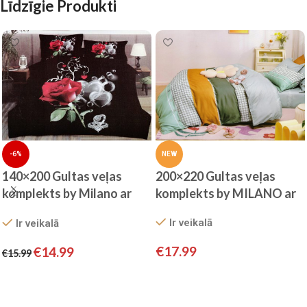
Līdzīgie Produkti
NEW
-6%
200×220 Gultas veļas
140×200 Gultas veļas
komplekts by MILANO ar
komplekts by Milano ar
palagu/ 100% KOKVILNA
palagu/ 100% KOKVILNA
Ir veikalā
Ir veikalā
SATĪNS
SATĪNS
€
17.99
€
14.99
€
15.99
Pievienot grozam
Pievienot grozam