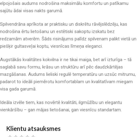
elpojošais audums nodrošina maksimālu komfortu un patīkamu
sajūtu ādai visas nakts garumā.
Spilvendrāna aprīkota ar praktisku un diskrētu rāvējslēdzēju, kas
nodrošina ērtu lietošanu un estētiski sakoptu izskatu bez
redzamām atverēm. Šāds risinājums palīdz spilvenam palikt vietā un
piešķir gultasveļai koptu, viesnīcas līmeņa eleganci.
Augstākās kvalitātes kokvilna ir ne tikai maiga, bet arī izturīga – tā
saglabā savu formu, krāsu un struktūru arī pēc daudzkārtējas
mazgāšanas. Audums lieliski regulē temperatūru un uzsūc mitrumu,
padarot to ideāli piemērotu komfortablam un kvalitatīvam miegam
visa gada garumā.
Ideāla izvēle tiem, kas novērtē kvalitāti, ilgmūžību un elegantu
vienkāršību – gan mājas lietošanai, gan viesnīcu standartam.
Klientu atsauksmes