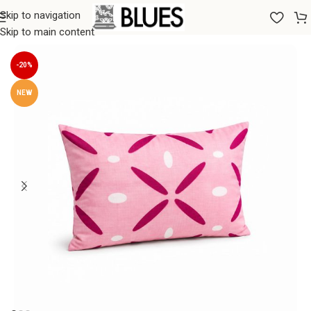
Skip to navigation
Sākums
/
Gultas veļa
/
Spilvendrānas
/
50x70 Spilvendrānas
Skip to main content
-20%
NEW