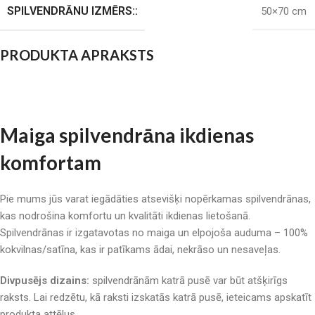
SPILVENDRĀNU IZMĒRS::
50×70 cm
PRODUKTA APRAKSTS
Maiga spilvendrāna ikdienas
komfortam
Pie mums jūs varat iegādāties atsevišķi nopērkamas spilvendrānas,
kas nodrošina komfortu un kvalitāti ikdienas lietošanā.
Spilvendrānas ir izgatavotas no maiga un elpojoša auduma – 100%
kokvilnas/satīna, kas ir patīkams ādai, nekrāso un nesaveļas.
Divpusējs dizains:
spilvendrānām katrā pusē var būt atšķirīgs
raksts. Lai redzētu, kā raksti izskatās katrā pusē, ieteicams apskatīt
produkta attēlus.