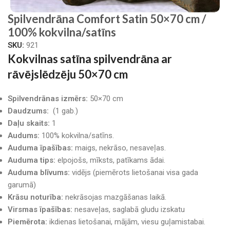
Spilvendrāna Comfort Satin 50×70 cm /
100% kokvilna/satīns
SKU:
921
Kokvilnas satīna spilvendrāna ar
rāvējslēdzēju 50×70 cm
Spilvendrānas izmērs:
50×70 cm
Daudzums:
(1 gab.)
Daļu skaits:
1
Audums:
100% kokvilna/satīns.
Auduma īpašības:
maigs, nekrāso, nesaveļas.
Auduma tips:
elpojošs, mīksts, patīkams ādai.
Auduma blīvums:
vidējs (piemērots lietošanai visa gada
garumā)
Krāsu noturība:
nekrāsojas mazgāšanas laikā.
Virsmas īpašības:
nesaveļas, saglabā gludu izskatu
Piemērota:
ikdienas lietošanai, mājām, viesu guļamistabai.