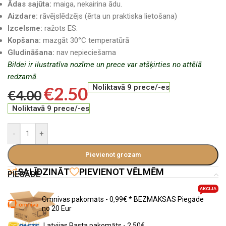
Ādas sajūta:
maiga, nekairina ādu.
Aizdare:
rāvējslēdzējs (ērta un praktiska lietošana)
Izcelsme:
ražots ES.
Kopšana:
mazgāt 30°C temperatūrā
Gludināšana:
nav nepieciešama
Bildei ir ilustratīva nozīme un prece var atšķirties no attēlā
redzamā.
€
2.50
Noliktavā 9 prece/-es
€
4.00
Noliktavā 9 prece/-es
-
+
Pievienot grozam
SALĪDZINĀT
PIEVIENOT VĒLMĒM
PIEGĀDE
AKCIJA
Omnivas pakomāts - 0,99€ * BEZMAKSAS Piegāde
no 20 Eur
Latvijas Pasta pakomāts - 2,50€