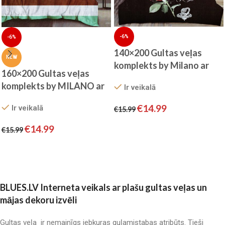
-6%
-6%
140×200 Gultas veļas
NEW
komplekts by Milano ar
160×200 Gultas veļas
palagu/ 100% KOKVILNA
komplekts by MILANO ar
Ir veikalā
SATĪNS
palagu/ 100% KOKVILNA
€
14.99
Ir veikalā
€
15.99
SATĪNS
Pievienot grozam
€
14.99
€
15.99
Pievienot grozam
BLUES.LV Interneta veikals ar plašu gultas veļas un
mājas dekoru izvēli
Gultas veļa ir nemainīgs jebkuras guļamistabas atribūts. Tieši