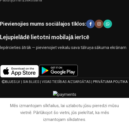
Pasūtījuma izsēkošana
kopīgā darbā nedeva iemeslu šaubīties par viņu uzticamību un
godīgumu. Tie visi garantē savu produktu augsto kvalitāti, teicamas
ekspluatācijas īpašības, pievilcīgu izstrādājumu izskatu, ilgu
Pievienojies mums sociālajos tīklos:
lietošanas laiku un kalpošanas laiku.
Lejupielādē lietotni mobilajā ierīcē
Iepērcieties ātrāk — pievienojiet veikalu sava tālruņa sākuma ekrānam
BLUES.LV
| SIA BLUES | VISAS TIESĪBAS AIZSARGĀTAS |
PRIVĀTUMA POLITIKA
Mēs izmantojam sīkfailus, lai uzlabotu jūsu pieredzi mūsu
vietnē. Pārlūkojot šo vietni, jūs piekrītat, ka mēs
izmantojam sīkdatnes.