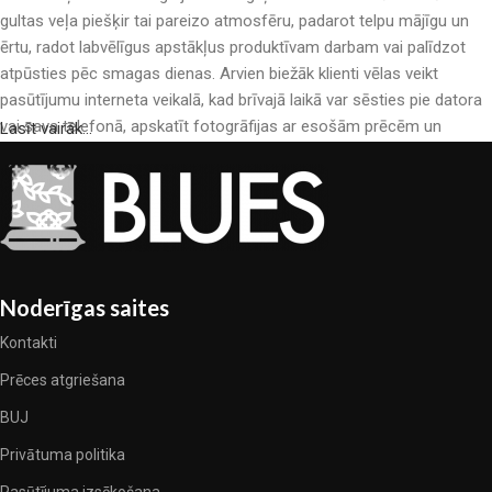
gultas veļa piešķir tai pareizo atmosfēru, padarot telpu mājīgu un
ērtu, radot labvēlīgus apstākļus produktīvam darbam vai palīdzot
atpūsties pēc smagas dienas. Arvien biežāk klienti vēlas veikt
pasūtījumu interneta veikalā, kad brīvajā laikā var sēsties pie datora
vai sava telefonā, apskatīt fotogrāfijas ar esošām prēcēm un
Lasīt vairāk...
mierīgi iegādāties sev tīkamās. Mūsu interneta veikalā ir liels gultas
veļas katalogs: pieejamas gan kokvilnas, gan kokvilna satīna gultas
veļas.
Gultas veļas ražošana ir moderns mākslas veids
Gultas veļas ražotāji, kā arī citu tekstila preču ražotāji ir pilni ar
Noderīgas saites
pārsteidzošiem piedāvājumiem: nereti sastopamies gan ar
Kontakti
standarta sērijveida produktiem, gan unikāliem darinājumiem –
dizainieriskām prēcem, kuras novērtēs īsti skaistuma pazinēji. Mēs
Prēces atgriešana
esam izvēlējušies jums labākos modeļus no mūsdienu gultas veļas
BUJ
ražotājiem, kuriem izdevās ģeniāli apvienot eleganci, kvalitāti un
Privātuma politika
praktiskumu katrā izstrādājuma vienībā. Mūsu sortimentā ir
pārbaudītu uzņēmumu produkti. Kuri daudzu gadu nepārtrauktā