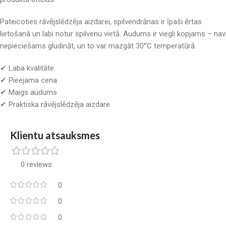
Pateicoties rāvējslēdzēja aizdarei, spilvendrānas ir īpaši ērtas
lietošanā un labi notur spilvenu vietā. Audums ir viegli kopjams – nav
nepieciešams gludināt, un to var mazgāt 30°C temperatūrā.
✔ Laba kvalitāte
✔ Pieejama cena
✔ Maigs audums
✔ Praktiska rāvējslēdzēja aizdare
Klientu atsauksmes
0 reviews
0
0
0