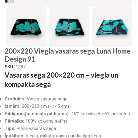
200×220 Viegla vasaras sega Luna Home
Design 91
SKU:
1387
Vasaras sega 200×220 cm – viegla un
kompakta sega
Produkts:
Viegla vasaras sega
Izmērs:
200×220 cm (+/- 5 cm)
Pildījums(minimāls pildījums):
45% kokvilna + 55% poliesters
Pārvalks:
100% kokvilna satīns
Tips:
Plāna vasaras sega
Īpašības:
Viegla, mīksta, gaisu caurlaidīga sega.