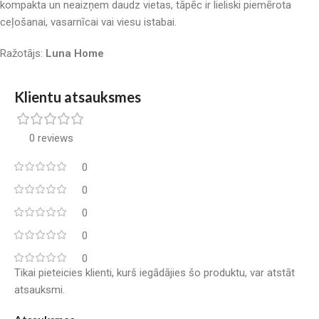
kompakta un neaizņem daudz vietas, tāpēc ir lieliski piemērota
ceļošanai, vasarnīcai vai viesu istabai.
Ražotājs:
Luna Home
Klientu atsauksmes
0 reviews
0
0
0
0
0
Tikai pieteicies klienti, kurš iegādājies šo produktu, var atstāt
atsauksmi.