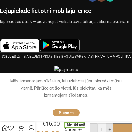
Lejupielādē lietotni mobilajā ierīcē
Iepērcieties ātrāk — pievienojiet veikalu sava tālruņa sākuma ekrānam
BLUES.LV
| SIA BLUES | VISAS TIESĪBAS AIZSARGĀTAS |
PRIVĀTUMA POLITIKA
Mēs izmantojam sīkfailus, lai uzlabotu jūsu pieredzi mūsu
vietnē. Pārlūkojot šo vietni, jūs piekrītat, ka mēs
izmantojam sīkdatnes.
200×220
Pieņemt
Viegla
vasaras
€
16.00
Noliktavā
sega
-
+
4 prece/-