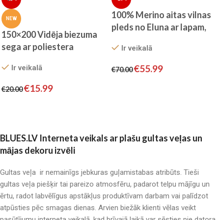
100% Merino aitas vilnas
NEW
pleds no Eluna ar lapam,
150×200 Vidēja biezuma
160×200 cm
sega ar poliestera
Ir veikalā
pildījumu Algita
€
55.99
Ir veikalā
€
70.00
Pievienot grozam
€
15.99
€
20.00
Pievienot grozam
BLUES.LV Interneta veikals ar plašu gultas veļas un
mājas dekoru izvēli
Gultas veļa ir nemainīgs jebkuras guļamistabas atribūts. Tieši
gultas veļa piešķir tai pareizo atmosfēru, padarot telpu mājīgu un
ērtu, radot labvēlīgus apstākļus produktīvam darbam vai palīdzot
atpūsties pēc smagas dienas. Arvien biežāk klienti vēlas veikt
pasūtījumu interneta veikalā, kad brīvajā laikā var sēsties pie datora