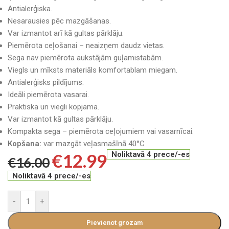
Antialerģiska.
Nesarausies pēc mazgāšanas.
Var izmantot arī kā gultas pārklāju.
Piemērota ceļošanai – neaizņem daudz vietas.
Sega nav piemērota aukstājām guļamistabām.
Viegls un mīksts materiāls komfortablam miegam.
Antialerģisks pildījums.
Ideāli piemērota vasarai.
Praktiska un viegli kopjama.
Var izmantot kā gultas pārklāju.
Kompakta sega – piemērota ceļojumiem vai vasarnīcai.
Kopšana:
var mazgāt veļasmašīnā 40°C
€
12.99
Noliktavā 4 prece/-es
€
16.00
Noliktavā 4 prece/-es
-
+
Pievienot grozam