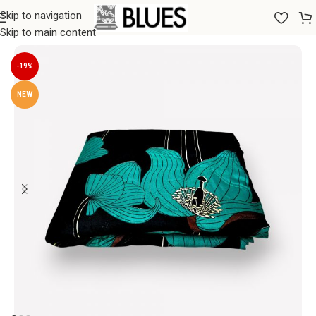
Skip to navigation
Sākums
/
Segas
/
Vasaras segas
Skip to main content
-19%
NEW