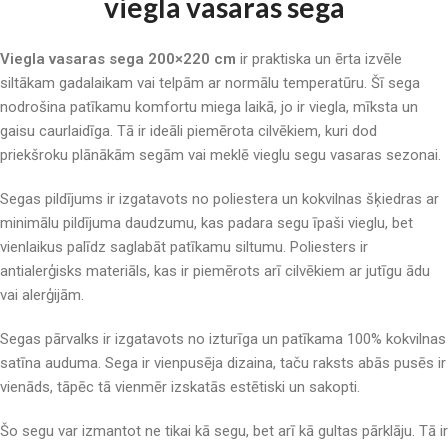
viegla vasaras sega
Viegla vasaras sega 200×220 cm
ir praktiska un ērta izvēle
siltākam gadalaikam vai telpām ar normālu temperatūru. Šī sega
nodrošina patīkamu komfortu miega laikā, jo ir viegla, mīksta un
gaisu caurlaidīga. Tā ir ideāli piemērota cilvēkiem, kuri dod
priekšroku plānākām segām vai meklē vieglu segu vasaras sezonai.
Segas pildījums ir izgatavots no poliestera un kokvilnas šķiedras ar
minimālu pildījuma daudzumu, kas padara segu īpaši vieglu, bet
vienlaikus palīdz saglabāt patīkamu siltumu. Poliesters ir
antialerģisks materiāls, kas ir piemērots arī cilvēkiem ar jutīgu ādu
vai alerģijām.
Segas pārvalks ir izgatavots no izturīga un patīkama 100% kokvilnas
satīna auduma. Sega ir vienpusēja dizaina, taču raksts abās pusēs ir
vienāds, tāpēc tā vienmēr izskatās estētiski un sakopti.
Šo segu var izmantot ne tikai kā segu, bet arī kā gultas pārklāju. Tā ir