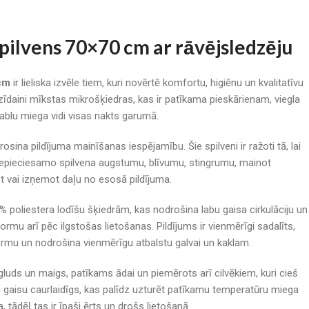
spilvens 70×70 cm ar rāvējsledzēju
 cm
ir lieliska izvēle tiem, kuri novērtē komfortu, higiēnu un kvalitatīvu
 zīdaini mīkstas mikrošķiedras, kas ir patīkama pieskārienam, viegla
ablu miega vidi visas nakts garumā.
rosina pildījuma mainīšanas iespējamību. Šie spilveni ir ražoti tā, lai
t nepieciesamo spilvena augstumu, blīvumu, stingrumu, mainot
ot vai izņemot daļu no esosā pildījuma.
% poliestera lodīšu šķiedrām, kas nodrošina labu gaisa cirkulāciju un
rmu arī pēc ilgstošas lietošanas. Pildījums ir vienmērīgi sadalīts,
ormu un nodrošina vienmērīgu atbalstu galvai un kaklam.
gluds un maigs, patīkams ādai un piemērots arī cilvēkiem, kuri cieš
n gaisu caurlaidīgs, kas palīdz uzturēt patīkamu temperatūru miega
a, tādēļ tas ir īpaši ērts un drošs lietošanā.