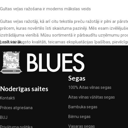
Gultas veļas ražošana ir moderns mākslas veids
Gultas veļas ražotāji, kā arī citu tekstila preču ražotāji ir pilni a
prēcem, kuras novērtēs īsti skaistuma pazinēji. Mēs esam izvēlējuši
izstrādājuma vienībā. Mūsu sortimentā ir pārbaudītu uzņēmumu produ
produktu augsto kvalitāti, teicamas ekspluatācijas īpašības, pievilcīg
Lasīt vairāk...
Segas
Noderīgas saites
100% Aitas vilnas segas
Aitas vilnas vātētas segas
Kontakti
Bambuka segas
Prēces atgriešana
Bērnu segas
BUJ
Vasaras segas
Privātuma politika