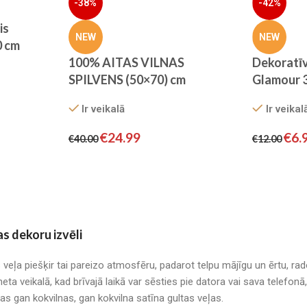
-38%
-42%
is
NEW
NEW
0 cm
100% AITAS VILNAS
Dekoratīv
SPILVENS (50×70) cm
Glamour 
Ir veikalā
Ir veikal
€
24.99
€
6.
€
40.00
€
12.00
as dekoru izvēli
s veļa piešķir tai pareizo atmosfēru, padarot telpu mājīgu un ērtu, r
neta veikalā, kad brīvajā laikā var sēsties pie datora vai sava telefo
mas gan kokvilnas, gan kokvilna satīna gultas veļas.