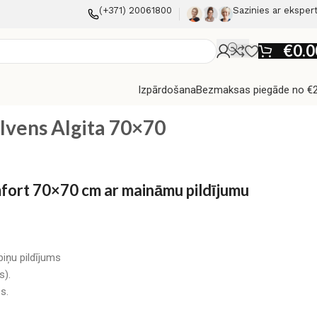
(+371) 20061800
Sazinies ar eksper
€
0.0
Izpārdošana
Bezmaksas piegāde no €
ilvens Algita 70×70
mfort 70×70 cm ar maināmu pildījumu
iņu pildījums
s).
s.