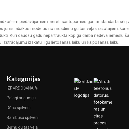
r pārsteidzošiem piedāvājumiem: nereti sastopamies gan ar standarta sē
es jums labākos modeļus no mūsdienu gultas veļas ražotājiem, kuriem 
kti. Kuri daudzu gadu nepārtrauktā kopīgā darbā nedeva iemeslu šau
u izstrādājumu izskatu, ilgu lietošanas laiku un kalpošanas laiku.
Kategorijas
IZPĀRDOŠĀNA %
Palagi ar gumiju
Dūnu spilveni
Bambusa spilveni
Bērnu gultas veļa