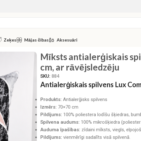
Zeķes
Mājas čības
Aksesuāri
pilvens Algita 70×70 cm, ar rāvējsledzēju
Mīksts antialerģiskais sp
cm, ar rāvējsledzēju
SKU:
884
Antialerģiskais spilvens Lux Co
Produkts:
Antialerģisks spilvens
Izmērs:
70×70 cm
Pildījums:
100% poliestera lodīšu šķiedras, bumb
Spilvena audums:
100% mikrošķiedra (poliester
Auduma īpašības:
zīdaini mīksts, viegls, elpojoš
Pildījums:
vienmērīgi sadalīts visā spilvenā.