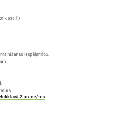
 klase II)
a mainīšanas iespējamību.
gam.
.
atūrā.
Noliktavā 2 prece/-es