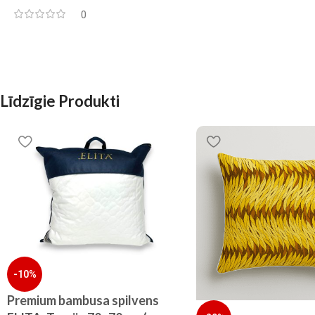
0
Līdzīgie Produkti
-10%
Premium bambusa spilvens