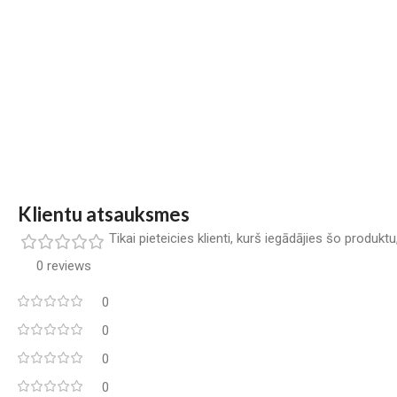
Klientu atsauksmes
Tikai pieteicies klienti, kurš iegādājies šo produkt
0 reviews
0
0
0
0