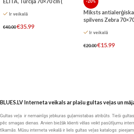
ELITA, Turcija 70×70 cm (
-20%
balts)
Mīksts antialerģiska
Ir veikalā
spilvens Zebra 70×7
€
35.99
€
40.00
Ir veikalā
€
15.99
€
20.00
BLUES.LV Interneta veikals ar plašu gultas veļas un māj
Gultas veļa ir nemainīgs jebkuras guļamistabas atribūts. Tieši gulta
pēc smagas dienas. Arvien biežāk klienti vēlas veikt pasūtījumu inter
tīkamās. Mūsu interneta veikalā ir liels gultas veļas katalogs: pieeja