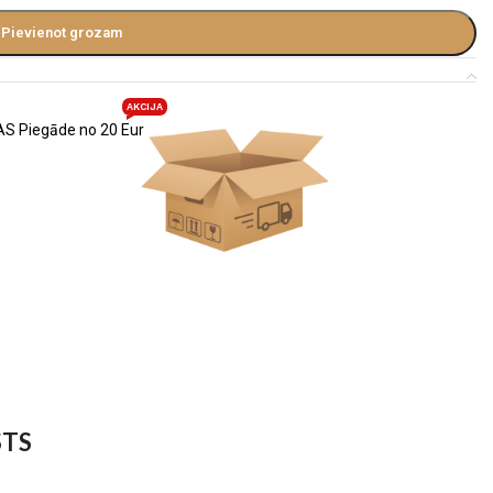
Pievienot grozam
AKCIJA
S Piegāde no 20 Eur
STS