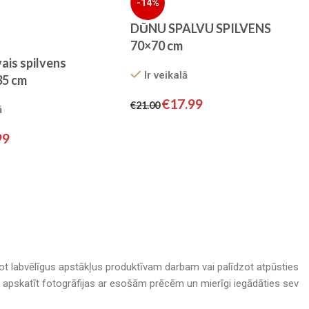
-14%
DŪNU SPALVU SPILVENS
70×70 cm
ais spilvens
Ir veikalā
35 cm
€
17.99
€
21.00
ā
99
adot labvēlīgus apstākļus produktīvam darbam vai palīdzot atpūsties
nā, apskatīt fotogrāfijas ar esošām prēcēm un mierīgi iegādāties sev