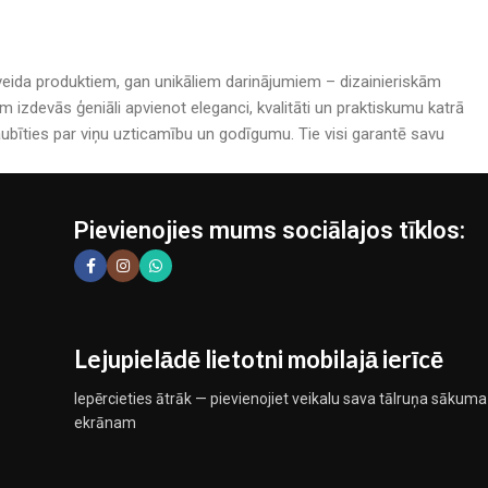
rijveida produktiem, gan unikāliem darinājumiem – dizainieriskām
izdevās ģeniāli apvienot eleganci, kvalitāti un praktiskumu katrā
bīties par viņu uzticamību un godīgumu. Tie visi garantē savu
Pievienojies mums sociālajos tīklos:
Lejupielādē lietotni mobilajā ierīcē
Iepērcieties ātrāk — pievienojiet veikalu sava tālruņa sākuma
ekrānam