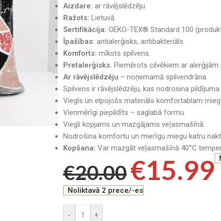
Aizdare:
ar rāvējslēdzēju.
Ražots:
Lietuvā.
Sertifikācija:
OEKO-TEX® Standard 100 (produkta
Īpašības:
antialerģisks, antibakteriāls
Komforts:
mīksts spilvens.
Pretalerģisks.
Piemērots cilvēkiem ar alerģijām.
Ar rāvējslēdzēju
– noņemamā spilvendrāna.
Spilvens ir rāvējslēdzēju, kas nodrosina pildījum
Viegls un elpojošs materiāls komfortablam mie
Vienmērīgi piepildīts – saglabā formu.
Viegli kopjams un mazgājams veļasmašīnā.
Nodrošina komfortu un mierīgu miegu katru nakti
Kopšana:
Var mazgāt veļasmašīnā 40°C temper
€
15.99
€
20.00
Noliktavā 2 prece/-es
-
+