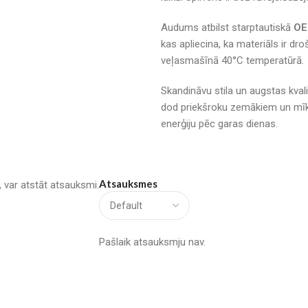
Audums atbilst starptautiskā
OE
kas apliecina, ka materiāls ir dro
veļasmašīnā 40°C temperatūrā.
Skandināvu stila un augstas kvali
dod priekšroku zemākiem un mīk
enerģiju pēc garas dienas.
Atsauksmes
u, var atstāt atsauksmi.
Pašlaik atsauksmju nav.