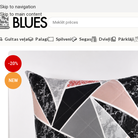
Skip to navigation
Skip to main content
Gultas veļa
Palagi
Spilveni
Segas
Dvieļi
Pārklāji
Sākums
/
Spilveni
/
Antialerģiskie spilveni
/
Mīksts antialerģiskais s
-20%
NEW