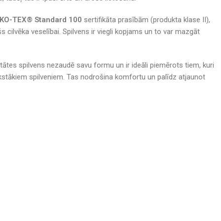
KO-TEX® Standard 100
sertifikāta prasībām (produkta klase II),
šs cilvēka veselībai. Spilvens ir viegli kopjams un to var mazgāt
tātes spilvens nezaudē savu formu un ir ideāli piemērots tiem, kuri
stākiem spilveniem. Tas nodrošina komfortu un palīdz atjaunot