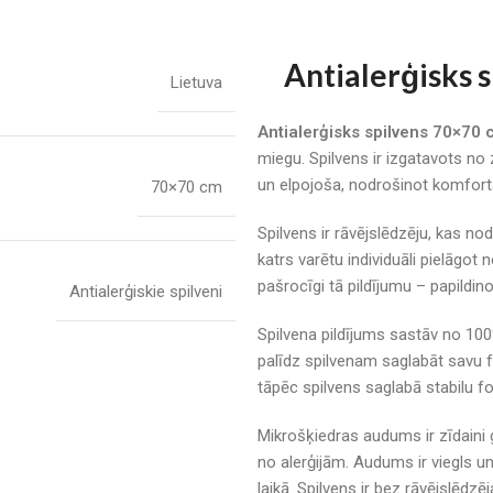
Antialerģisks 
Lietuva
Antialerģisks spilvens 70×70
miegu. Spilvens ir izgatavots no
un elpojoša, nodrošinot komfort
70×70 cm
Spilvens ir rāvējslēdzēju, kas nod
katrs varētu individuāli pielāgo
pašrocīgi tā pildījumu – papildin
Antialerģiskie spilveni
Spilvena pildījums sastāv no 100
palīdz spilvenam saglabāt savu fo
tāpēc spilvens saglabā stabilu f
Mikrošķiedras audums ir zīdaini 
no alerģijām. Audums ir viegls u
laikā. Spilvens ir bez rāvējslēdzēj