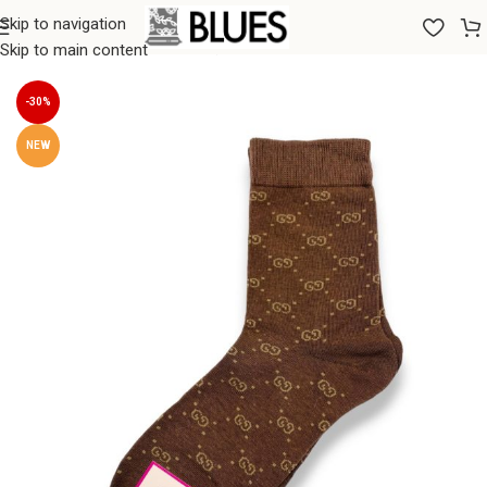
Skip to navigation
Sākums
/
Zeķes
/
Sieviešu zeķes
Skip to main content
-30%
NEW