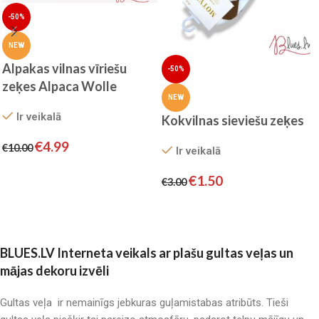
-50%
NEW
Alpakas vilnas vīriešu
-50%
zeķes Alpaca Wolle
NEW
Ir veikalā
Kokvilnas sieviešu zeķes
€
4.99
€
10.00
Ir veikalā
Izvēlieties
€
1.50
€
3.00
Izvēlieties
BLUES.LV Interneta veikals ar plašu gultas veļas un
mājas dekoru izvēli
Gultas veļa ir nemainīgs jebkuras guļamistabas atribūts. Tieši