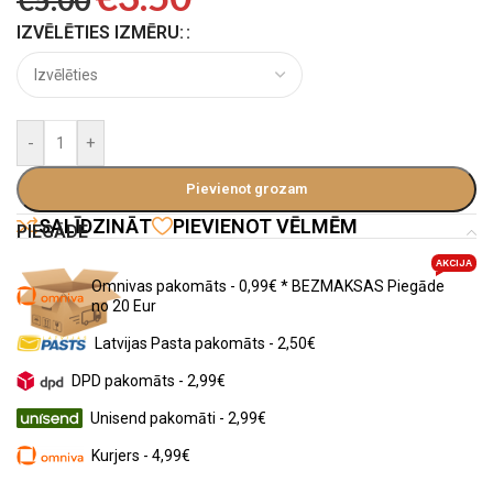
€
5.00
IZVĒLĒTIES IZMĒRU:
-
+
Pievienot grozam
SALĪDZINĀT
PIEVIENOT VĒLMĒM
PIEGĀDE
AKCIJA
Omnivas pakomāts - 0,99€ * BEZMAKSAS Piegāde
no 20 Eur
Latvijas Pasta pakomāts - 2,50€
DPD pakomāts - 2,99€
Unisend pakomāti - 2,99€
Kurjers - 4,99€