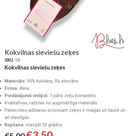
Kokvilnas sieviešu zeķes
SKU:
08
Kokvilnas sieviešu zeķes
Materiāls:
95% kokvilna, 5% elestāns
Firma:
Alina
Piedāvājumā ietilpst:
1 pāris zeķu komplekts
Kvalitatīvas, ražotas no augstvērtīga materiāla.
Pateicoties adīšanas procesam zeķes ir maigas uz tausti un
arī elastīgās.
Kopšana:
mazgāt 30 grādos.
€
3.50