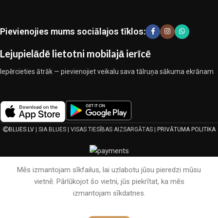
kopīgā darbā nedeva iemeslu šaubīties par viņu uzticamību un
godīgumu. Tie visi garantē savu produktu augsto kvalitāti, teicamas
ekspluatācijas īpašības, pievilcīgu izstrādājumu izskatu, ilgu
Pievienojies mums sociālajos tīklos:
lietošanas laiku un kalpošanas laiku.
Lejupielādē lietotni mobilajā ierīcē
Iepērcieties ātrāk — pievienojiet veikalu sava tālruņa sākuma ekrānam
BLUES.LV
| SIA BLUES | VISAS TIESĪBAS AIZSARGĀTAS |
PRIVĀTUMA POLITIKA
Mēs izmantojam sīkfailus, lai uzlabotu jūsu pieredzi mūsu
vietnē. Pārlūkojot šo vietni, jūs piekrītat, ka mēs
izmantojam sīkdatnes.