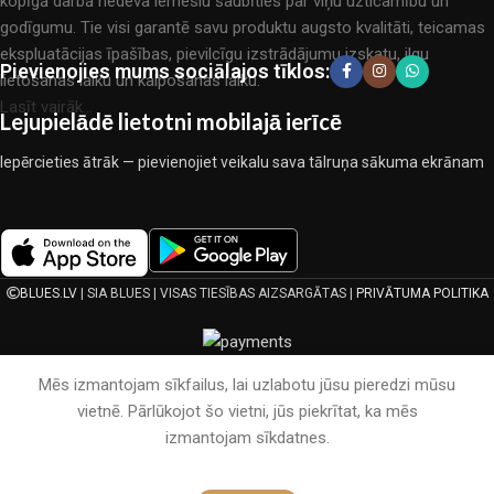
kopīgā darbā nedeva iemeslu šaubīties par viņu uzticamību un
godīgumu. Tie visi garantē savu produktu augsto kvalitāti, teicamas
ekspluatācijas īpašības, pievilcīgu izstrādājumu izskatu, ilgu
Pievienojies mums sociālajos tīklos:
lietošanas laiku un kalpošanas laiku.
Lasīt vairāk...
Lejupielādē lietotni mobilajā ierīcē
Iepērcieties ātrāk — pievienojiet veikalu sava tālruņa sākuma ekrānam
BLUES.LV
| SIA BLUES | VISAS TIESĪBAS AIZSARGĀTAS |
PRIVĀTUMA POLITIKA
Mēs izmantojam sīkfailus, lai uzlabotu jūsu pieredzi mūsu
vietnē. Pārlūkojot šo vietni, jūs piekrītat, ka mēs
izmantojam sīkdatnes.