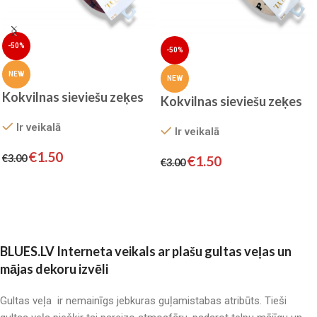
-50%
-50%
NEW
NEW
Kokvilnas sieviešu zeķes
Kokvilnas sieviešu zeķes
Ir veikalā
Ir veikalā
€
1.50
€
3.00
€
1.50
€
3.00
Izvēlieties
Izvēlieties
BLUES.LV Interneta veikals ar plašu gultas veļas un
mājas dekoru izvēli
Gultas veļa ir nemainīgs jebkuras guļamistabas atribūts. Tieši