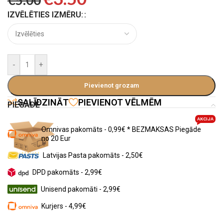
€
5.00
IZVĒLĒTIES IZMĒRU:
-
+
Pievienot grozam
SALĪDZINĀT
PIEVIENOT VĒLMĒM
PIEGĀDE
AKCIJA
Omnivas pakomāts - 0,99€ * BEZMAKSAS Piegāde
no 20 Eur
Latvijas Pasta pakomāts - 2,50€
DPD pakomāts - 2,99€
Unisend pakomāti - 2,99€
Kurjers - 4,99€