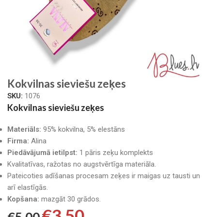
Kokvilnas sieviešu zeķes
SKU:
1076
Kokvilnas sieviešu zeķes
Materiāls:
95% kokvilna, 5% elestāns
Firma:
Alina
Piedāvājumā ietilpst:
1 pāris zeķu komplekts
Kvalitatīvas, ražotas no augstvērtīga materiāla.
Pateicoties adīšanas procesam zeķes ir maigas uz tausti un
arī elastīgās.
Kopšana:
mazgāt 30 grādos.
€
3.50