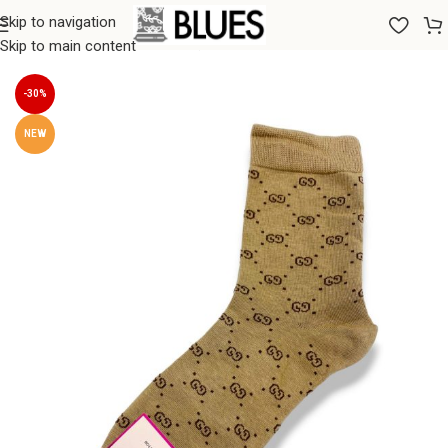
Skip to navigation
Sākums
/
Zeķes
/
Sieviešu zeķes
Skip to main content
-30%
NEW