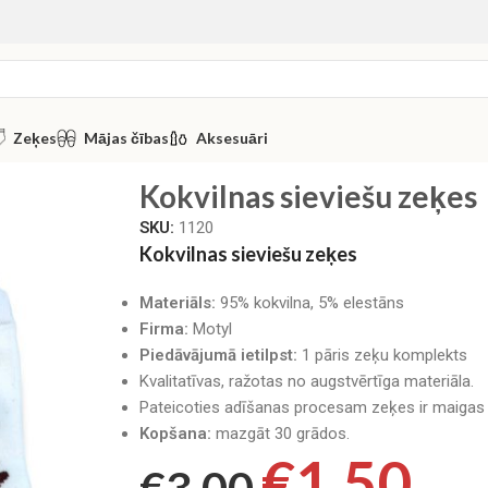
Zeķes
Mājas čības
Aksesuāri
Kokvilnas sieviešu zeķes
SKU:
1120
Kokvilnas sieviešu zeķes
Materiāls:
95% kokvilna, 5% elestāns
Firma:
Motyl
Piedāvājumā ietilpst:
1 pāris zeķu komplekts
Kvalitatīvas, ražotas no augstvērtīga materiāla.
Pateicoties adīšanas procesam zeķes ir maigas uz
Kopšana:
mazgāt 30 grādos.
€
1.50
€
3.00