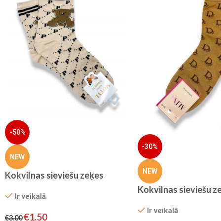
-50%
-30%
NEW
NEW
Kokvilnas sieviešu zeķes
Kokvilnas sieviešu z
Ir veikalā
Ir veikalā
€
1.50
€
3.00