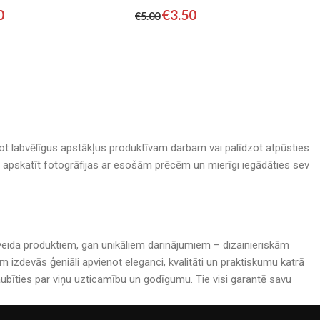
0
€
3.50
€
5.00
adot labvēlīgus apstākļus produktīvam darbam vai palīdzot atpūsties
nā, apskatīt fotogrāfijas ar esošām prēcēm un mierīgi iegādāties sev
rijveida produktiem, gan unikāliem darinājumiem – dizainieriskām
izdevās ģeniāli apvienot eleganci, kvalitāti un praktiskumu katrā
bīties par viņu uzticamību un godīgumu. Tie visi garantē savu