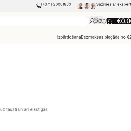
(+371) 20061800
Sazinies ar eksper
€
0.0
Izpārdošana
Bezmaksas piegāde no €
 tausti un arī elastīgās.