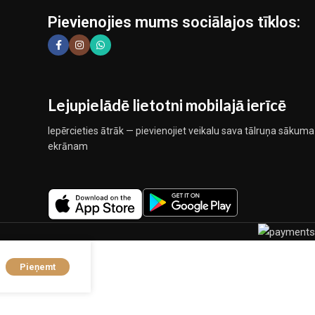
Pievienojies mums sociālajos tīklos:
Lejupielādē lietotni mobilajā ierīcē
Iepērcieties ātrāk — pievienojiet veikalu sava tālruņa sākuma
ekrānam
Pieņemt