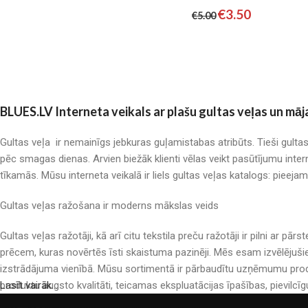
€
3.50
€
5.00
BLUES.LV Interneta veikals ar plašu gultas veļas un māj
Gultas veļa ir nemainīgs jebkuras guļamistabas atribūts. Tieši gulta
pēc smagas dienas. Arvien biežāk klienti vēlas veikt pasūtījumu inter
tīkamās. Mūsu interneta veikalā ir liels gultas veļas katalogs: pieeja
Gultas veļas ražošana ir moderns mākslas veids
Gultas veļas ražotāji, kā arī citu tekstila preču ražotāji ir pilni a
prēcem, kuras novērtēs īsti skaistuma pazinēji. Mēs esam izvēlējuši
izstrādājuma vienībā. Mūsu sortimentā ir pārbaudītu uzņēmumu produ
produktu augsto kvalitāti, teicamas ekspluatācijas īpašības, pievilcīg
Lasīt vairāk...