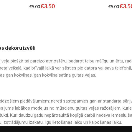
€
3.50
€
3.5
€
5.00
€
5.00
as dekoru izvēli
s veļa piešķir tai pareizo atmosfēru, padarot telpu mājīgu un ērtu, r
neta veikalā, kad brīvajā laikā var sēsties pie datora vai sava telefo
mas gan kokvilnas, gan kokvilna satīna gultas veļas.
r pārsteidzošiem piedāvājumiem: nereti sastopamies gan ar standarta sē
es jums labākos modeļus no mūsdienu gultas veļas ražotājiem, kuriem 
kti. Kuri daudzu gadu nepārtrauktā kopīgā darbā nedeva iemeslu šau
u izstrādājumu izskatu, ilgu lietošanas laiku un kalpošanas laiku.