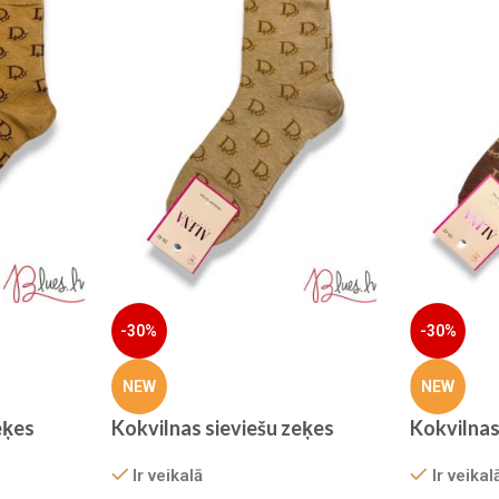
-30%
-30%
NEW
NEW
eķes
Kokvilnas sieviešu zeķes
Kokvilnas
Ir veikalā
Ir veikal