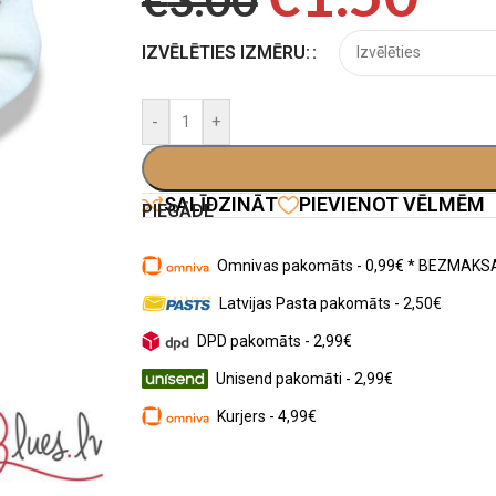
IZVĒLĒTIES IZMĒRU:
-
+
SALĪDZINĀT
PIEVIENOT VĒLMĒM
PIEGĀDE
Omnivas pakomāts - 0,99€ * BEZMAKSA
Latvijas Pasta pakomāts - 2,50€
DPD pakomāts - 2,99€
Unisend pakomāti - 2,99€
Kurjers - 4,99€