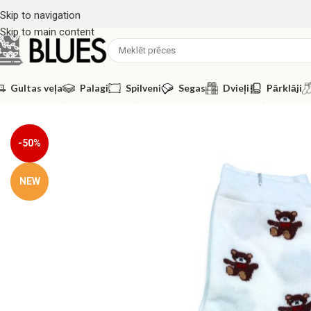
Skip to navigation
Skip to main content
Gultas veļa
Palagi
Spilveni
Segas
Dvieļi
Pārklāji
Sākums
/
Zeķes
/
Sieviešu zeķes
/
Kokvilnas sieviešu zeķes
-50%
NEW