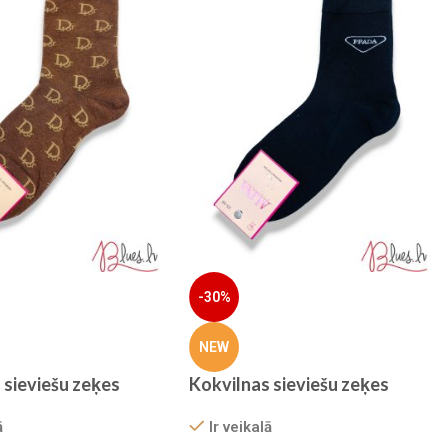
-30%
NEW
 sieviešu zeķes
Kokvilnas sieviešu zeķes
ā
Ir veikalā