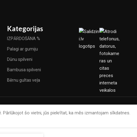
Kategorijas
IZPĀRDOŠĀNA %
Palagi ar gumiju
Dūnu spilveni
Bambusa spilveni
Bērnu gultas veļa
. Pārlūkojot šo vietni, jūs piekrītat, ka mēs izmantojam sīkdatnes.