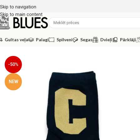
Skip to navigation
Skip to main content
Gultas veļa
Palagi
Spilveni
Segas
Dvieļi
Pārklāji
Sākums
/
Zeķes
/
Sieviešu zeķes
/
Kokvilnas sieviešu zeķes
-50%
NEW