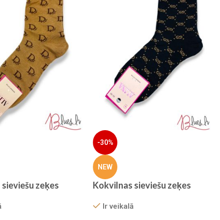
-30%
NEW
 sieviešu zeķes
Kokvilnas sieviešu zeķes
ā
Ir veikalā