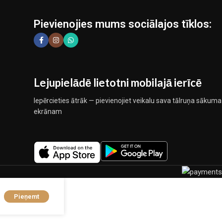
Pievienojies mums sociālajos tīklos:
Lejupielādē lietotni mobilajā ierīcē
Iepērcieties ātrāk — pievienojiet veikalu sava tālruņa sākuma
ekrānam
Pieņemt