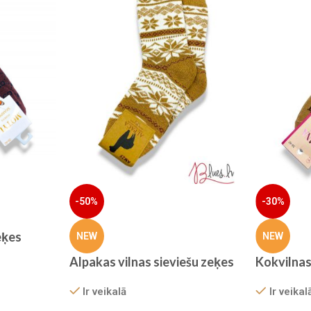
-50%
-30%
eķes
NEW
NEW
Alpakas vilnas sieviešu zeķes
Kokvilnas
Ir veikalā
Ir veikal