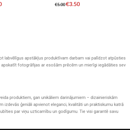
0
€
3.50
€
5.00
adot labvēlīgus apstākļus produktīvam darbam vai palīdzot atpūsties
nā, apskatīt fotogrāfijas ar esošām prēcēm un mierīgi iegādāties sev
rijveida produktiem, gan unikāliem darinājumiem – dizainieriskām
izdevās ģeniāli apvienot eleganci, kvalitāti un praktiskumu katrā
bīties par viņu uzticamību un godīgumu. Tie visi garantē savu