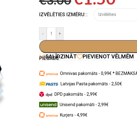
IZVĒLĒTIES IZMĒRU:
-
+
SALĪDZINĀT
PIEVIENOT VĒLMĒM
PIEGĀDE
Omnivas pakomāts - 0,99€ * BEZMAKSA
Latvijas Pasta pakomāts - 2,50€
DPD pakomāts - 2,99€
Unisend pakomāti - 2,99€
Kurjers - 4,99€