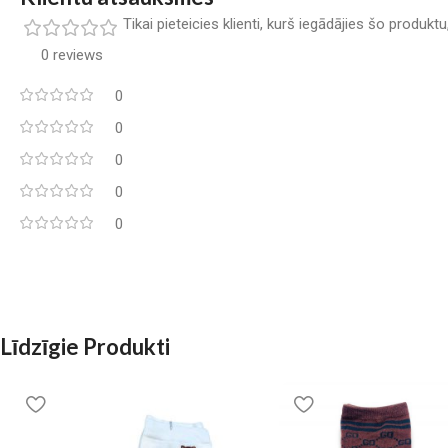
Tikai pieteicies klienti, kurš iegādājies šo produkt
0 reviews
0
0
0
0
0
Līdzīgie Produkti