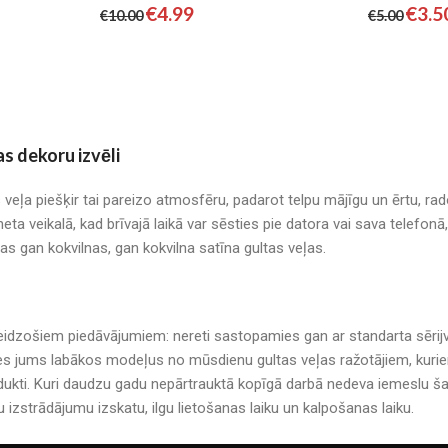
€
4.99
€
3.5
€
10.00
€
5.00
as dekoru izvēli
s veļa piešķir tai pareizo atmosfēru, padarot telpu mājīgu un ērtu, r
neta veikalā, kad brīvajā laikā var sēsties pie datora vai sava telefo
mas gan kokvilnas, gan kokvilna satīna gultas veļas.
r pārsteidzošiem piedāvājumiem: nereti sastopamies gan ar standarta sē
es jums labākos modeļus no mūsdienu gultas veļas ražotājiem, kuriem 
kti. Kuri daudzu gadu nepārtrauktā kopīgā darbā nedeva iemeslu šau
u izstrādājumu izskatu, ilgu lietošanas laiku un kalpošanas laiku.