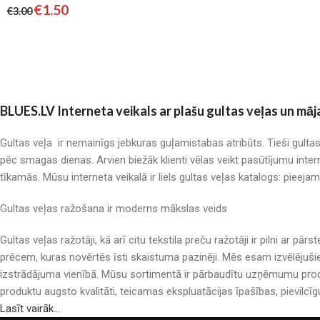
€
1.50
€
3.00
BLUES.LV Interneta veikals ar plašu gultas veļas un māj
Gultas veļa ir nemainīgs jebkuras guļamistabas atribūts. Tieši gulta
pēc smagas dienas. Arvien biežāk klienti vēlas veikt pasūtījumu inter
tīkamās. Mūsu interneta veikalā ir liels gultas veļas katalogs: pieeja
Gultas veļas ražošana ir moderns mākslas veids
Gultas veļas ražotāji, kā arī citu tekstila preču ražotāji ir pilni a
prēcem, kuras novērtēs īsti skaistuma pazinēji. Mēs esam izvēlējuši
izstrādājuma vienībā. Mūsu sortimentā ir pārbaudītu uzņēmumu produ
produktu augsto kvalitāti, teicamas ekspluatācijas īpašības, pievilcīg
Lasīt vairāk...