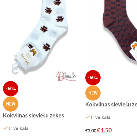
-50%
-50%
NEW
Kokvilnas sieviešu z
NEW
Kokvilnas sieviešu zeķes
Ir veikalā
Ir veikalā
€
1.50
€
3.00