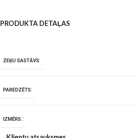
PRODUKTA DETAĻAS
ZEĶU SASTĀVS:
PAREDZĒTS:
IZMĒRS :
Klientu atsauksmes