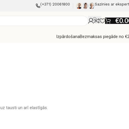
(+371) 20061800
Sazinies ar eksper
€
0.0
Izpārdošana
Bezmaksas piegāde no €
 tausti un arī elastīgās.