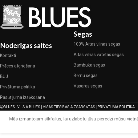
Segas
Noderīgas saites
100% Aitas vilnas segas
Aitas vilnas vātētas segas
Kontakti
Bambuka segas
Prēces atgriešana
Bērnu segas
BUJ
Vasaras segas
Privātuma politika
Pasūtījuma izsēkošana
BLUES.LV
| SIA BLUES | VISAS TIESĪBAS AIZSARGĀTAS |
PRIVĀTUMA POLITIKA
Mēs izmantojam sīkfailus, lai uzlabotu jūsu pieredzi mūsu vietnē