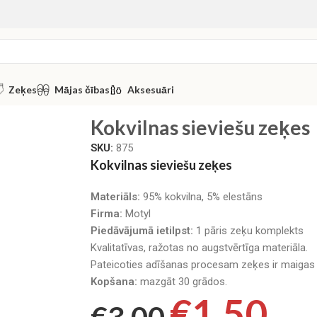
Zeķes
Mājas čības
Aksesuāri
Kokvilnas sieviešu zeķes
SKU:
875
Kokvilnas sieviešu zeķes
Materiāls:
95% kokvilna, 5% elestāns
Firma:
Motyl
Piedāvājumā ietilpst:
1 pāris zeķu komplekts
Kvalitatīvas, ražotas no augstvērtīga materiāla.
Pateicoties adīšanas procesam zeķes ir maigas uz
Kopšana:
mazgāt 30 grādos.
€
1.50
€
3.00