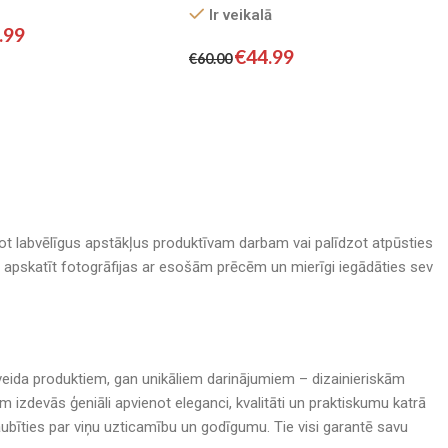
Ir veikalā
.99
€
44.99
€
60.00
adot labvēlīgus apstākļus produktīvam darbam vai palīdzot atpūsties
nā, apskatīt fotogrāfijas ar esošām prēcēm un mierīgi iegādāties sev
rijveida produktiem, gan unikāliem darinājumiem – dizainieriskām
izdevās ģeniāli apvienot eleganci, kvalitāti un praktiskumu katrā
bīties par viņu uzticamību un godīgumu. Tie visi garantē savu