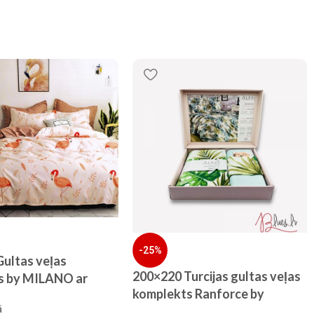
-25%
ultas veļas
200×220 Turcijas gultas veļas
s by MILANO ar
komplekts Ranforce by
100% KOKVILNA
ā
ALENA Home Style