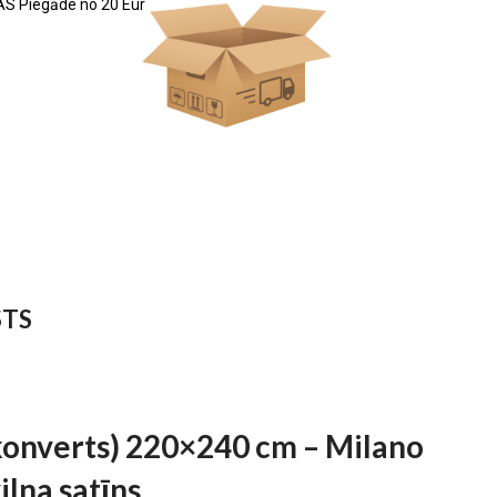
S Piegāde no 20 Eur
STS
konverts) 220×240 cm – Milano
lna satīns