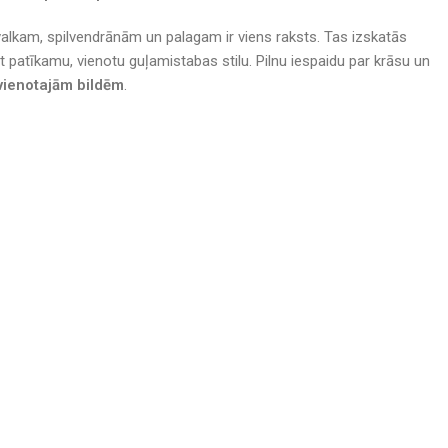
lkam, spilvendrānām un palagam ir viens raksts. Tas izskatās
t patīkamu, vienotu guļamistabas stilu. Pilnu iespaidu par krāsu un
vienotajām bildēm
.