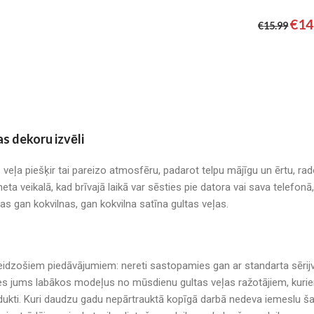
€
14
€
15.99
as dekoru izvēli
s veļa piešķir tai pareizo atmosfēru, padarot telpu mājīgu un ērtu, r
neta veikalā, kad brīvajā laikā var sēsties pie datora vai sava telefo
mas gan kokvilnas, gan kokvilna satīna gultas veļas.
r pārsteidzošiem piedāvājumiem: nereti sastopamies gan ar standarta sē
es jums labākos modeļus no mūsdienu gultas veļas ražotājiem, kuriem 
kti. Kuri daudzu gadu nepārtrauktā kopīgā darbā nedeva iemeslu šau