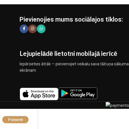
Pievienojies mums sociālajos tīklos:
Lejupielādē lietotni mobilajā ierīcē
Iepērcieties ātrāk — pievienojiet veikalu sava tālruņa sākuma
ekrānam
Pieņemt