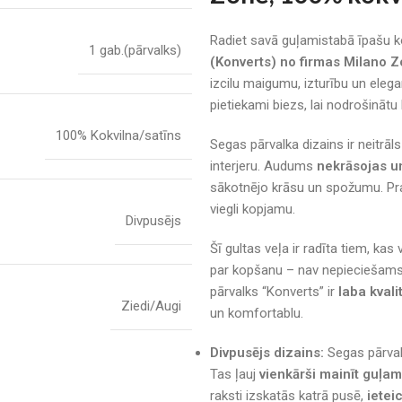
Radiet savā guļamistabā īpašu 
1 gab.(pārvalks)
(Konverts) no firmas Milano 
izcilu maigumu, izturību un elega
pietiekami biezs, lai nodrošināt
100% Kokvilna/satīns
Segas pārvalka dizains ir neitrāl
interjeru. Audums
nekrāsojas u
sākotnējo krāsu un spožumu. Prak
viegli kopjamu.
Divpusējs
Šī gultas veļa ir radīta tiem, kas
par kopšanu – nav nepieciešams 
pārvalks “Konverts” ir
laba kval
Ziedi/Augi
un komfortablu.
Divpusējs dizains:
Segas pārval
Tas ļauj
vienkārši mainīt guļa
raksti izskatās katrā pusē,
ietei