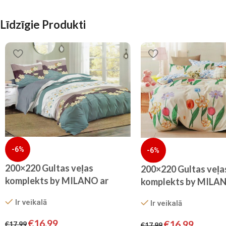
Līdzīgie Produkti
-6%
-6%
200×220 Gultas veļas
200×220 Gultas veļa
komplekts by MILANO ar
komplekts by MILAN
palagu/ 100% KOKVILNA
palagu/ 100% KOKV
Ir veikalā
Ir veikalā
SATĪNS
SATĪNS
€
16.99
€
16.99
€
17.99
€
17.99