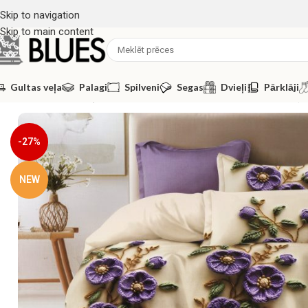
Skip to navigation
Skip to main content
Gultas veļa
Palagi
Spilveni
Segas
Dvieļi
Pārklāji
Sākums
/
Gultas veļa
/
Segas pārvalki
/
220×240 Segas pārvalks (ko
-27%
NEW