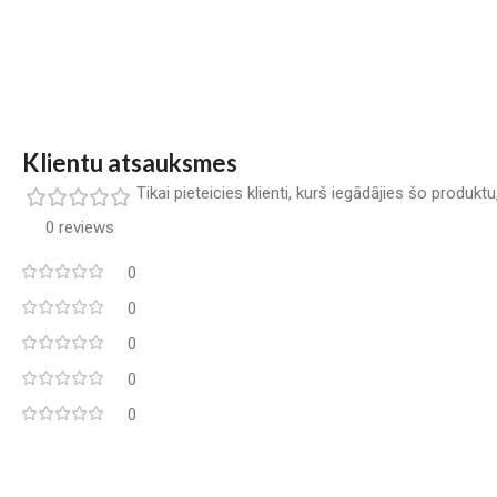
Klientu atsauksmes
Tikai pieteicies klienti, kurš iegādājies šo produkt
0 reviews
0
0
0
0
0