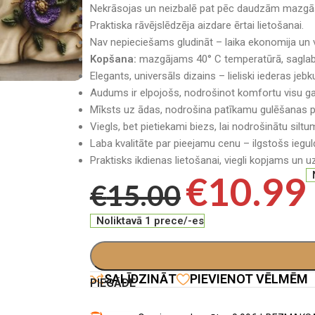
Nekrāsojas un neizbalē pat pēc daudzām mazgā
Praktiska rāvējslēdzēja aizdare ērtai lietošanai.
Nav nepieciešams gludināt – laika ekonomija un 
Kopšana:
mazgājams 40° C temperatūrā, saglabā
Elegants, universāls dizains – lieliski iederas jeb
Audums ir elpojošs, nodrošinot komfortu visu g
Mīksts uz ādas, nodrošina patīkamu gulēšanas p
Viegls, bet pietiekami biezs, lai nodrošinātu silt
Laba kvalitāte par pieejamu cenu – ilgstošs iegu
Praktisks ikdienas lietošanai, viegli kopjams un 
€
10.99
€
15.00
Noliktavā 1 prece/-es
SALĪDZINĀT
PIEVIENOT VĒLMĒM
PIEGĀDE