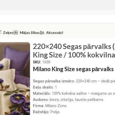
Zeķes
Mājas čības
Aksesuāri
nverts) by Milano King Size / 100% kokvilna satīns
220×240 Segas pārvalks (
King Size / 100% kokvilna
SKU:
1059
Milano King Size segas pārvalk
Segas pārvalka izmērs:
220×240 cm – ideāli pi
Daļu skaits:
1
Materiāls:
100% kokvilna satīns – maigums un e
Audums:
biezs, izturīgs, taustei patīkams.
Firma:
Milano Zone.
Ražotājs:
Polija