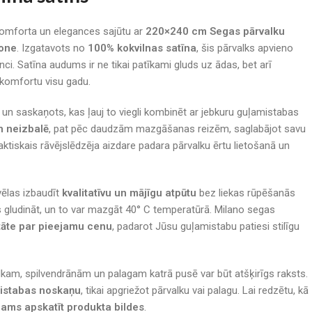
komforta un elegances sajūtu ar
220×240 cm Segas pārvalku
Zone
. Izgatavots no
100% kokvilnas satīna
, šis pārvalks apvieno
nci. Satīna audums ir ne tikai patīkami gluds uz ādas, bet arī
u komfortu visu gadu.
s un saskaņots, kas ļauj to viegli kombinēt ar jebkuru guļamistabas
n neizbalē
, pat pēc daudzām mazgāšanas reizēm, saglabājot savu
tiskais rāvējslēdzēja aizdare padara pārvalku ērtu lietošanā un
 vēlas izbaudīt
kvalitatīvu un mājīgu atpūtu
bez liekas rūpēšanās
gludināt, un to var mazgāt 40° C temperatūrā. Milano segas
itāte par pieejamu cenu
, padarot Jūsu guļamistabu patiesi stilīgu
kam, spilvendrānām un palagam katrā pusē var būt atšķirīgs raksts.
mistabas noskaņu
, tikai apgriežot pārvalku vai palagu. Lai redzētu, kā
cams apskatīt produkta bildes
.