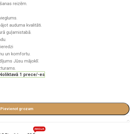
šanas reizēm.
vieglums.
jot auduma kvalitāti.
kurā guļamistabā.
adu.
ieredzi
umu un komfortu.
ldījums Jūsu mājoklī.
uzturams.
Noliktavā 1 prece/-es
Pievienot grozam
AKCIJA