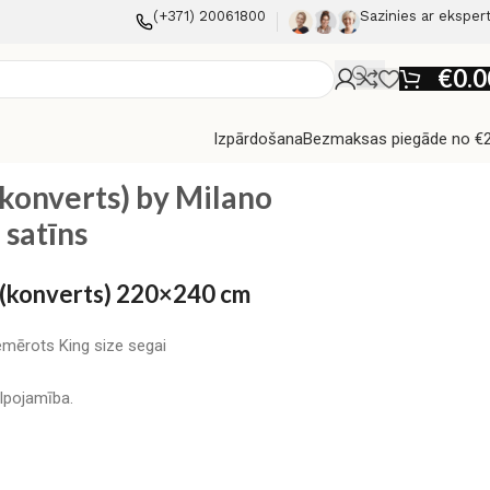
(+371) 20061800
Sazinies ar eksper
€
0.0
Izpārdošana
Bezmaksas piegāde no €
konverts) by Milano
 satīns
s (konverts) 220×240 cm
emērots King size segai
lpojamība.