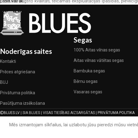
produktu augsto kvalitāti, teicamas ekspluatācijas īpašības, pievilcīg
Lasīt vairāk...
Segas
Noderīgas saites
100% Aitas vilnas segas
Aitas vilnas vātētas segas
Kontakti
Bambuka segas
Prēces atgriešana
Bērnu segas
BUJ
Vasaras segas
Privātuma politika
Pasūtījuma izsēkošana
BLUES.LV
| SIA BLUES | VISAS TIESĪBAS AIZSARGĀTAS |
PRIVĀTUMA POLITIKA
Mēs izmantojam sīkfailus, lai uzlabotu jūsu pieredzi mūsu vietnē