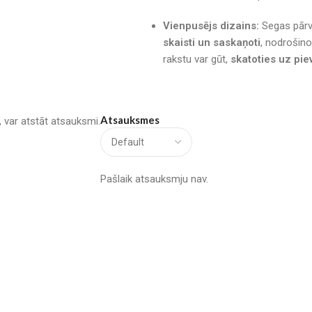
Vienpusējs dizains:
Segas pārva
skaisti un saskaņoti
, nodrošino
rakstu var gūt,
skatoties uz pie
Atsauksmes
u, var atstāt atsauksmi.
Pašlaik atsauksmju nav.