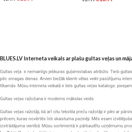
BLUES.LV Interneta veikals ar plašu gultas veļas un māj
Gultas veļa ir nemainīgs jebkuras guļamistabas atribūts. Tieši gulta
pēc smagas dienas. Arvien biežāk klienti vēlas veikt pasūtījumu inter
tīkamās. Mūsu interneta veikalā ir liels gultas veļas katalogs: pieeja
Gultas veļas ražošana ir moderns mākslas veids
Gultas veļas ražotāji, kā arī citu tekstila preču ražotāji ir pilni a
prēcem, kuras novērtēs īsti skaistuma pazinēji. Mēs esam izvēlējuši
izstrādājuma vienībā. Mūsu sortimentā ir pārbaudītu uzņēmumu produ