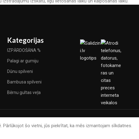
u izstrādājumu izskatu, ilgu lietošanas laiku un kalpošanas laiku.
Kategorijas
IZPĀRDOŠĀNA %
Palagi ar gumiju
Dūnu spilveni
Bambusa spilveni
Bērnu gultas veļa
. Pārlūkojot šo vietni, jūs piekrītat, ka mēs izmantojam sīkdatnes.