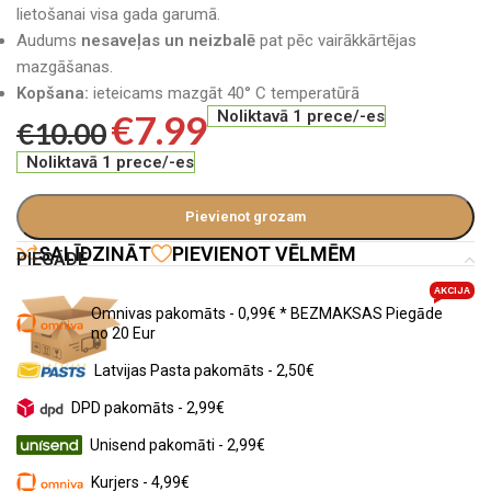
lietošanai visa gada garumā.
Audums
nesaveļas un neizbalē
pat pēc vairākkārtējas
mazgāšanas.
Kopšana:
ieteicams mazgāt 40° C temperatūrā
€
7.99
Noliktavā 1 prece/-es
€
10.00
Noliktavā 1 prece/-es
Pievienot grozam
SALĪDZINĀT
PIEVIENOT VĒLMĒM
PIEGĀDE
AKCIJA
Omnivas pakomāts - 0,99€ * BEZMAKSAS Piegāde
no 20 Eur
Latvijas Pasta pakomāts - 2,50€
DPD pakomāts - 2,99€
Unisend pakomāti - 2,99€
Kurjers - 4,99€