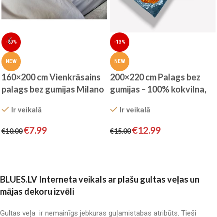
-20%
-13%
NEW
NEW
160×200 cm Vienkrāsains
200×220 cm Palags bez
palags bez gumijas Milano
gumijas – 100% kokvilna,
Comfort Satin (gaiši
premium kvalitāte
Ir veikalā
Ir veikalā
pelēks)
€
7.99
€
12.99
€
10.00
€
15.00
Pievienot grozam
Pievienot grozam
BLUES.LV Interneta veikals ar plašu gultas veļas un
mājas dekoru izvēli
Gultas veļa ir nemainīgs jebkuras guļamistabas atribūts. Tieši