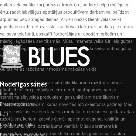
gultas veļa piešķir tai pareizo atmosfēru, padarot telpu mājīgu un
ērtu, radot labvēlīgus apstākļus produktīvam darbam vai palīdzot
atpūsties pēc smagas dienas. Arvien biežāk klienti vēlas veikt
pasūtījumu interneta veikalā, kad brīvajā laikā var sēsties pie datora
vai sava telefonā, apskatīt fotogrāfijas ar esošām prēcēm un
mierīgi iegādāties sev tīkamās. Mūsu interneta veikalā ir liels gultas
veļas katalogs: pieejamas gan kokvilnas, gan kokvilna satīna gultas
veļas.
Gultas veļas ražošana ir moderns mākslas veids
Gultas veļas ražotāji, kā arī citu tekstila preču ražotāji ir pilni ar
Noderīgas saites
pārsteidzošiem piedāvājumiem: nereti sastopamies gan ar
Kontakti
standarta sērijveida produktiem, gan unikāliem darinājumiem –
dizainieriskām prēcem, kuras novērtēs īsti skaistuma pazinēji. Mēs
Prēces atgriešana
esam izvēlējušies jums labākos modeļus no mūsdienu gultas veļas
BUJ
ražotājiem, kuriem izdevās ģeniāli apvienot eleganci, kvalitāti un
Privātuma politika
praktiskumu katrā izstrādājuma vienībā. Mūsu sortimentā ir
pārbaudītu uzņēmumu produkti. Kuri daudzu gadu nepārtrauktā
Pasūtījuma izsēkošana