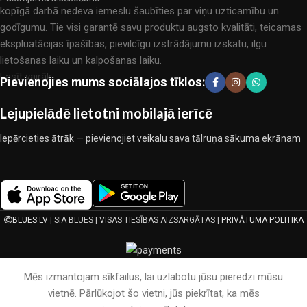
kopīgā darbā nedeva iemeslu šaubīties par viņu uzticamību un
godīgumu. Tie visi garantē savu produktu augsto kvalitāti, teicamas
ekspluatācijas īpašības, pievilcīgu izstrādājumu izskatu, ilgu
lietošanas laiku un kalpošanas laiku.
Lasīt vairāk...
Pievienojies mums sociālajos tīklos:
Lejupielādē lietotni mobilajā ierīcē
Iepērcieties ātrāk — pievienojiet veikalu sava tālruņa sākuma ekrānam
BLUES.LV
| SIA BLUES | VISAS TIESĪBAS AIZSARGĀTAS |
PRIVĀTUMA POLITIKA
Mēs izmantojam sīkfailus, lai uzlabotu jūsu pieredzi mūsu
vietnē. Pārlūkojot šo vietni, jūs piekrītat, ka mēs