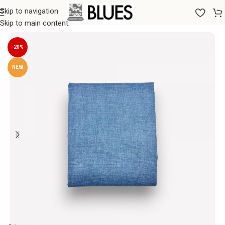
Skip to navigation
Sākums
/
Gultas veļa
/
Palagi
/
Parastie palagi
Skip to main content
-20%
NEW