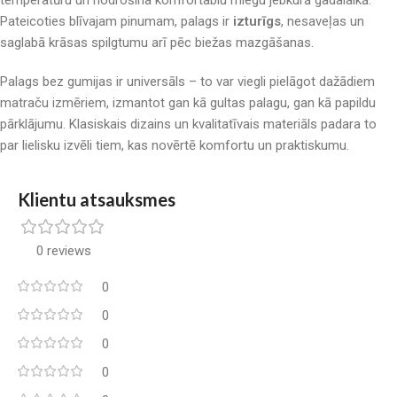
temperatūru un nodrošina komfortablu miegu jebkurā gadalaikā.
Pateicoties blīvajam pinumam, palags ir
izturīgs
, nesaveļas un
saglabā krāsas spilgtumu arī pēc biežas mazgāšanas.
Palags bez gumijas ir universāls – to var viegli pielāgot dažādiem
matraču izmēriem, izmantot gan kā gultas palagu, gan kā papildu
pārklājumu. Klasiskais dizains un kvalitatīvais materiāls padara to
par lielisku izvēli tiem, kas novērtē komfortu un praktiskumu.
Klientu atsauksmes
0 reviews
0
0
0
0