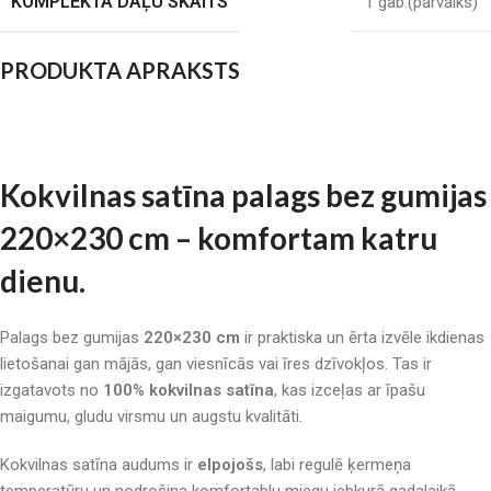
KOMPLEKTA DAĻU SKAITS
1 gab.(pārvalks)
PRODUKTA APRAKSTS
Kokvilnas satīna palags bez gumijas
220×230 cm – komfortam katru
dienu.
Palags bez gumijas
220×230 cm
ir praktiska un ērta izvēle ikdienas
lietošanai gan mājās, gan viesnīcās vai īres dzīvokļos. Tas ir
izgatavots no
100% kokvilnas satīna
, kas izceļas ar īpašu
maigumu, gludu virsmu un augstu kvalitāti.
Kokvilnas satīna audums ir
elpojošs
, labi regulē ķermeņa