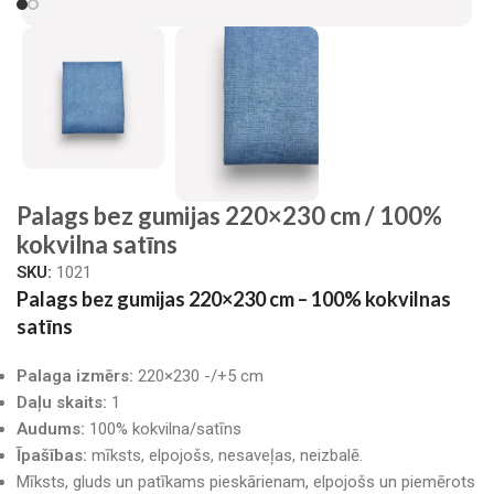
Palags bez gumijas 220×230 cm / 100%
kokvilna satīns
SKU:
1021
Palags bez gumijas 220×230 cm – 100% kokvilnas
satīns
Palaga izmērs:
220×230 -/+5 cm
Daļu skaits:
1
Audums:
100% kokvilna/satīns
Īpašības:
mīksts, elpojošs, nesaveļas, neizbalē.
Mīksts, gluds un patīkams pieskārienam, elpojošs un piemērots