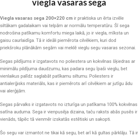
viegla vasaras sega
Viegla vasaras sega 200×220 cm
ir praktiska un ērta izvēle
siltākam gadalaikam vai telpām ar normālu temperatūru. Šī sega
nodrošina patīkamu komfortu miega laikā, jo ir viegla, mīksta un
gaisu caurlaidīga. Tā ir ideāli piemērota cilvēkiem, kuri dod
priekšroku plānākām segām vai meklē vieglu segu vasaras sezonai.
Segas pildījums ir izgatavots no poliestera un kokvilnas šķiedras ar
minimālu pildījuma daudzumu, kas padara segu īpaši vieglu, bet
vienlaikus palīdz saglabāt patīkamu siltumu. Poliesters ir
antialerģisks materiāls, kas ir piemērots arī cilvēkiem ar jutīgu ādu
vai alerģijām.
Segas pārvalks ir izgatavots no izturīga un patīkama 100% kokvilnas
satīna auduma. Sega ir vienpusēja dizaina, taču raksts abās pusēs ir
vienāds, tāpēc tā vienmēr izskatās estētiski un sakopti.
Šo segu var izmantot ne tikai kā segu, bet arī kā gultas pārklāju. Tā ir