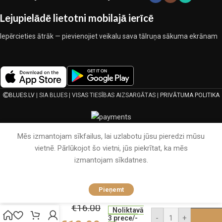
Lejupielādē lietotni mobilajā ierīcē
Iepērcieties ātrāk — pievienojiet veikalu sava tālruņa sākuma ekrānam
BLUES.LV
| SIA BLUES | VISAS TIESĪBAS AIZSARGĀTAS |
PRIVĀTUMA POLITIKA
Mēs izmantojam sīkfailus, lai uzlabotu jūsu pieredzi mūsu
vietnē. Pārlūkojot šo vietni, jūs piekrītat, ka mēs
izmantojam sīkdatnes.
200×220
Pieņemt
Viegla
vasaras
€
16.00
Noliktavā
sega
-
+
3 prece/-