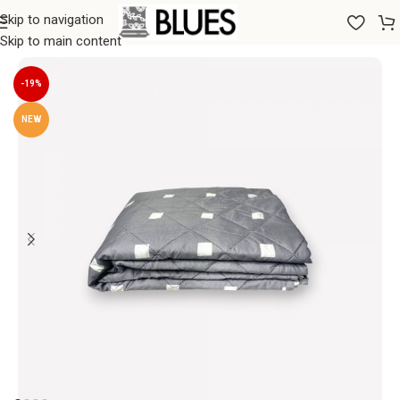
Skip to navigation
Sākums
/
Segas
/
Vasaras segas
Skip to main content
-19%
NEW