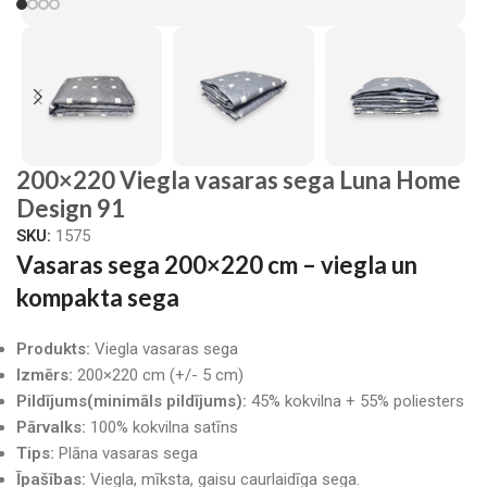
200×220 Viegla vasaras sega Luna Home
Design 91
SKU:
1575
Vasaras sega 200×220 cm – viegla un
kompakta sega
Produkts:
Viegla vasaras sega
Izmērs:
200×220 cm (+/- 5 cm)
Pildījums(minimāls pildījums):
45% kokvilna + 55% poliesters
Pārvalks:
100% kokvilna satīns
Tips:
Plāna vasaras sega
Īpašības:
Viegla, mīksta, gaisu caurlaidīga sega.