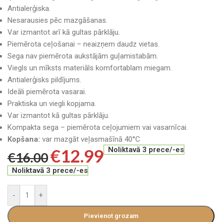
Antialerģiska.
Nesarausies pēc mazgāšanas.
Var izmantot arī kā gultas pārklāju.
Piemērota ceļošanai – neaizņem daudz vietas.
Sega nav piemērota aukstājām guļamistabām.
Viegls un mīksts materiāls komfortablam miegam.
Antialerģisks pildījums.
Ideāli piemērota vasarai.
Praktiska un viegli kopjama.
Var izmantot kā gultas pārklāju.
Kompakta sega – piemērota ceļojumiem vai vasarnīcai.
Kopšana:
var mazgāt veļasmašīnā 40°C
€
12.99
Noliktavā 3 prece/-es
€
16.00
Noliktavā 3 prece/-es
-
+
Pievienot grozam