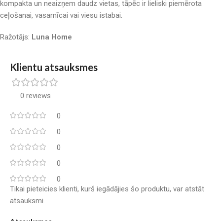
kompakta un neaizņem daudz vietas, tāpēc ir lieliski piemērota
ceļošanai, vasarnīcai vai viesu istabai.
Ražotājs:
Luna Home
Klientu atsauksmes
0 reviews
0
0
0
0
0
Tikai pieteicies klienti, kurš iegādājies šo produktu, var atstāt
atsauksmi.