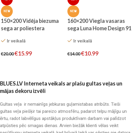
NEW
NEW
150×200 Vidēja biezuma
160×200 Viegla vasaras
sega ar poliestera
sega Luna Home Design 91
pildījumu Algita
Ir veikalā
Ir veikalā
€
10.99
€
15.99
€
14.00
€
20.00
Pievienot grozam
Pievienot grozam
BLUES.LV Interneta veikals ar plašu gultas veļas un
mājas dekoru izvēli
Gultas veļa ir nemainīgs jebkuras guļamistabas atribūts. Tieši
gultas veļa piešķir tai pareizo atmosfēru, padarot telpu mājīgu un
ērtu, radot labvēlīgus apstākļus produktīvam darbam vai palīdzot
atpūsties pēc smagas dienas. Arvien biežāk klienti vēlas veikt
pasūtījumu interneta veikalā, kad brīvajā laikā var sēsties pie datora