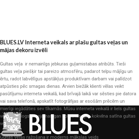
BLUES.LV Interneta veikals ar plašu gultas veļas un
mājas dekoru izvēli
Gultas veļa ir nemainīgs jebkuras guļamistabas atribūts. Tieši
gultas veļa piešķir tai pareizo atmosfēru, padarot telpu mājīgu un
ērtu, radot labvēlīgus apstākļus produktīvam darbam vai palīdzot
atpūsties pēc smagas dienas. Arvien biežāk klienti vēlas veikt
pasūtījumu interneta veikalā, kad brīvajā laikā var sēsties pie datora
vai sava telefonā, apskatīt fotogrāfijas ar esošām prēcēm un
mierīgi iegādāties sev tīkamās. Mūsu interneta veikalā ir liels gultas
veļas katalogs: pieejamas gan kokvilnas, gan kokvilna satīna gultas
veļas.
Gultas veļas ražošana ir moderns mākslas veids