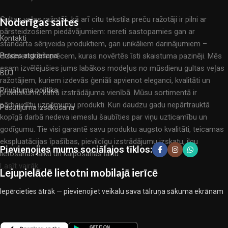
Gultas veļas ražotāji, kā arī citu tekstila preču ražotāji ir pilni ar
Noderīgas saites
pārsteidzošiem piedāvājumiem: nereti sastopamies gan ar
Kontakti
standarta sērijveida produktiem, gan unikāliem darinājumiem –
dizainieriskām prēcem, kuras novērtēs īsti skaistuma pazinēji. Mēs
Prēces atgriešana
esam izvēlējušies jums labākos modeļus no mūsdienu gultas veļas
BUJ
ražotājiem, kuriem izdevās ģeniāli apvienot eleganci, kvalitāti un
Privātuma politika
praktiskumu katrā izstrādājuma vienībā. Mūsu sortimentā ir
pārbaudītu uzņēmumu produkti. Kuri daudzu gadu nepārtrauktā
Pasūtījuma izsēkošana
kopīgā darbā nedeva iemeslu šaubīties par viņu uzticamību un
godīgumu. Tie visi garantē savu produktu augsto kvalitāti, teicamas
ekspluatācijas īpašības, pievilcīgu izstrādājumu izskatu, ilgu
Pievienojies mums sociālajos tīklos:
lietošanas laiku un kalpošanas laiku.
Lasīt vairāk...
Lejupielādē lietotni mobilajā ierīcē
Iepērcieties ātrāk — pievienojiet veikalu sava tālruņa sākuma ekrānam