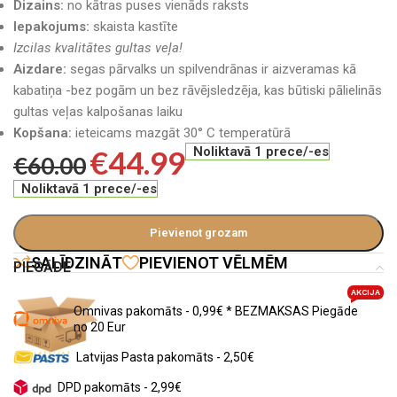
Dizains:
no kātras puses vienāds raksts
Iepakojums:
skaista kastīte
Izcilas kvalitātes gultas veļa!
Aizdare:
segas pārvalks un spilvendrānas ir aizveramas kā
kabatiņa -bez pogām un bez rāvējsledzēja, kas būtiski pālielinās
gultas veļas kalpošanas laiku
Kopšana:
ieteicams mazgāt 30° C temperatūrā
€
44.99
Noliktavā 1 prece/-es
€
60.00
Noliktavā 1 prece/-es
Pievienot grozam
SALĪDZINĀT
PIEVIENOT VĒLMĒM
PIEGĀDE
AKCIJA
Omnivas pakomāts - 0,99€ * BEZMAKSAS Piegāde
no 20 Eur
Latvijas Pasta pakomāts - 2,50€
DPD pakomāts - 2,99€