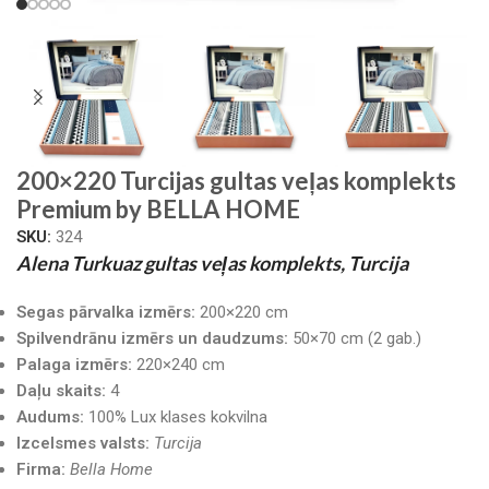
200×220 Turcijas gultas veļas komplekts
Premium by BELLA HOME
SKU:
324
Alena Turkuaz gultas veļas komplekts, Turcija
Segas pārvalka izmērs:
200×220 cm
Spilvendrānu izmērs un daudzums:
50×70 cm (2 gab.)
Palaga izmērs:
220×240 cm
Daļu skaits:
4
Audums:
100% Lux klases kokvilna
Izcelsmes valsts:
Turcija
Firma:
Bella Home