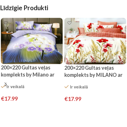
Līdzīgie Produkti
200×220 Gultas veļas
200×220 Gultas veļas
komplekts by Milano ar
komplekts by MILANO ar
palagu/ 100% kokvilna
palagu/ 100% KOKVILNA
Ir veikalā
Ir veikalā
satīns
SATĪNS
€
17.99
€
17.99
Pievienot grozam
Pievienot grozam