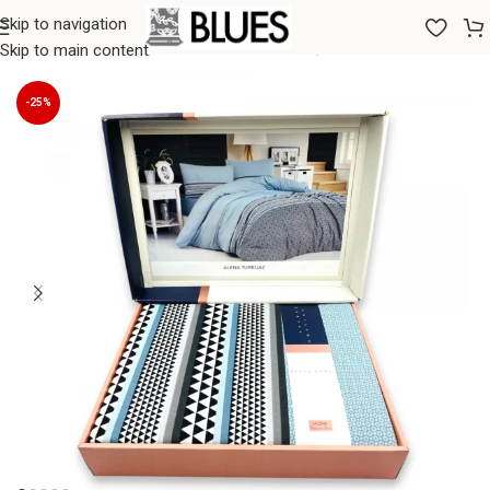
Skip to navigation
Sākums
/
Gultas veļa
/
200x220 GULTAS VEĻAS KOMPLEKTI
Skip to main content
-25%