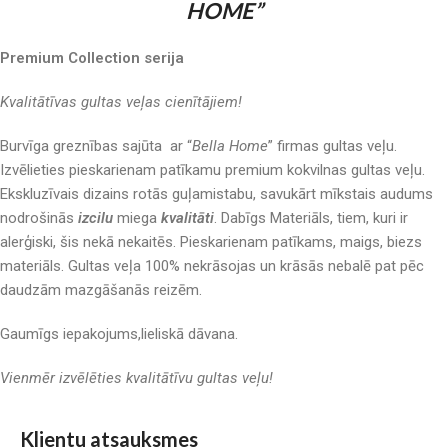
HOME”
Premium Collection serija
Kvalitātīvas gultas veļas cienītājiem!
Burvīga greznības sajūta ar “
Bella Home
” firmas gultas veļu.
Izvēlieties pieskarienam patīkamu premium kokvilnas gultas veļu.
Ekskluzīvais dizains rotās guļamistabu, savukārt mīkstais audums
nodrošinās
izcilu
miega
kvalitāti
. Dabīgs Materiāls, tiem, kuri ir
alerģiski, šis nekā nekaitēs. Pieskarienam patīkams, maigs, biezs
materiāls. Gultas veļa 100% nekrāsojas un krāsās nebalē pat pēc
daudzām mazgāšanās reizēm.
Gaumīgs iepakojums,lieliskā dāvana.
Vienmēr izvēlēties kvalitātīvu gultas veļu!
Klientu atsauksmes