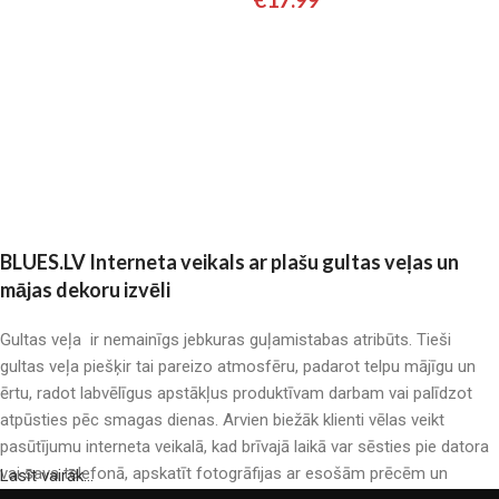
Pievienot grozam
Pievienot grozam
BLUES.LV Interneta veikals ar plašu gultas veļas un
mājas dekoru izvēli
Gultas veļa ir nemainīgs jebkuras guļamistabas atribūts. Tieši
gultas veļa piešķir tai pareizo atmosfēru, padarot telpu mājīgu un
ērtu, radot labvēlīgus apstākļus produktīvam darbam vai palīdzot
atpūsties pēc smagas dienas. Arvien biežāk klienti vēlas veikt
pasūtījumu interneta veikalā, kad brīvajā laikā var sēsties pie datora
vai sava telefonā, apskatīt fotogrāfijas ar esošām prēcēm un
Lasīt vairāk...