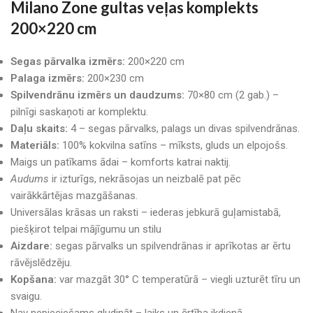
Milano Zone gultas veļas komplekts
200×220 cm
Segas pārvalka izmērs:
200×220 cm
Palaga izmērs:
200×230 cm
Spilvendrānu izmērs un daudzums:
70×80 cm (2 gab.) –
pilnīgi saskaņoti ar komplektu.
Daļu skaits:
4 – segas pārvalks, palags un divas spilvendrānas.
Materiāls:
100% kokvilna satīns – mīksts, gluds un elpojošs.
Maigs un patīkams ādai – komforts katrai naktij.
Audums
ir izturīgs, nekrāsojas un neizbalē pat pēc
vairākkārtējas mazgāšanas.
Universālas krāsas un raksti – iederas jebkurā guļamistabā,
piešķirot telpai mājīgumu un stilu
Aizdare:
segas pārvalks un spilvendrānas ir aprīkotas ar ērtu
rāvējslēdzēju.
Kopšana:
var mazgāt 30° C temperatūrā – viegli uzturēt tīru un
svaigu.