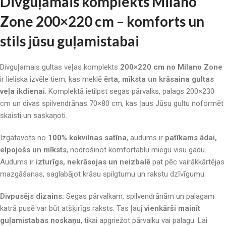
Divguļamais komplekts Milano
Zone 200×220 cm – komforts un
stils jūsu guļamistabai
Divguļamais gultas veļas komplekts
200×220 cm no Milano Zone
ir lieliska izvēle tiem, kas meklē
ērta, mīksta un krāsaina gultas
veļa ikdienai
. Komplektā ietilpst segas pārvalks, palags 200×230
cm un divas spilvendrānas 70×80 cm, kas ļaus Jūsu gultu noformēt
skaisti un saskaņoti.
Izgatavots no
100% kokvilnas satīna
, audums ir
patīkams ādai,
elpojošs un mīksts
, nodrošinot komfortablu miegu visu gadu.
Audums ir
izturīgs, nekrāsojas un neizbalē
pat pēc vairākkārtējas
mazgāšanas, saglabājot krāsu spilgtumu un rakstu dzīvīgumu.
Divpusējs dizains:
Segas pārvalkam, spilvendrānām un palagam
katrā pusē var būt atšķirīgs raksts. Tas ļauj
vienkārši mainīt
guļamistabas noskaņu
, tikai apgriežot pārvalku vai palagu. Lai