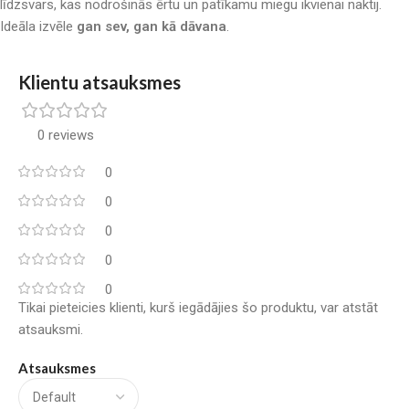
līdzsvars, kas nodrošinās ērtu un patīkamu miegu ikvienai naktij.
Ideāla izvēle
gan sev, gan kā dāvana
.
Klientu atsauksmes
0 reviews
0
0
0
0
0
Tikai pieteicies klienti, kurš iegādājies šo produktu, var atstāt
atsauksmi.
Atsauksmes