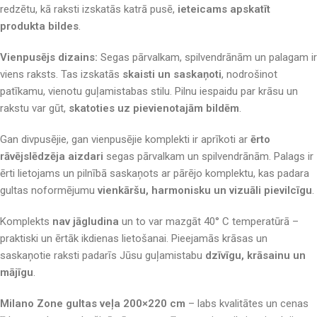
redzētu, kā raksti izskatās katrā pusē,
ieteicams apskatīt
produkta bildes
.
Vienpusējs dizains:
Segas pārvalkam, spilvendrānām un palagam ir
viens raksts. Tas izskatās
skaisti un saskaņoti
, nodrošinot
patīkamu, vienotu guļamistabas stilu. Pilnu iespaidu par krāsu un
rakstu var gūt,
skatoties uz pievienotajām bildēm
.
Gan divpusējie, gan vienpusējie komplekti ir aprīkoti ar
ērto
rāvējslēdzēja aizdari
segas pārvalkam un spilvendrānām. Palags ir
ērti lietojams un pilnībā saskaņots ar pārējo komplektu, kas padara
gultas noformējumu
vienkāršu, harmonisku un vizuāli pievilcīgu
.
Komplekts
nav jāgludina
un to var mazgāt 40° C temperatūrā –
praktiski un ērtāk ikdienas lietošanai. Pieejamās krāsas un
saskaņotie raksti padarīs Jūsu guļamistabu
dzīvīgu, krāsainu un
mājīgu
.
Milano Zone gultas veļa 200×220 cm
– labs kvalitātes un cenas