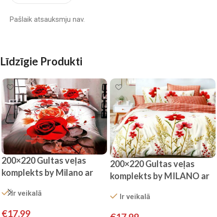
Pašlaik atsauksmju nav.
Līdzīgie Produkti
200×220 Gultas veļas
200×220 Gultas veļas
komplekts by Milano ar
komplekts by MILANO ar
palagu/ 100% kokvilna
palagu/ 100% KOKVILNA
Ir veikalā
satīns
Ir veikalā
SATĪNS
€
17.99
€
17.99