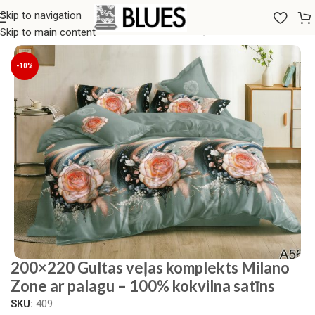
Skip to navigation
Sākums
/
Gultas veļa
/
200x220 GULTAS VEĻAS KOMPLEKTI
Skip to main content
-10%
200×220 Gultas veļas komplekts Milano
Zone ar palagu – 100% kokvilna satīns
SKU:
409