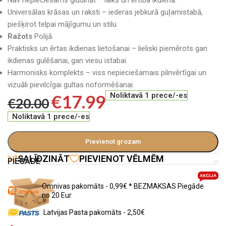
Nav nepieciešams gludināt – laiks un ērtība ikdienā.
Universālas krāsas un raksti – iederas jebkurā guļamistabā,
piešķirot telpai mājīgumu un stilu.
Ražots
Polijā.
Praktisks un ērtas ikdienas lietošanai – lieliski piemērots gan
ikdienas gulēšanai, gan viesu istabai.
Harmonisks komplekts – viss nepieciešamais pilnvērtīgai un
vizuāli pievilcīgai gultas noformēšanai.
€
17.99
Noliktavā 1 prece/-es
€
20.00
Noliktavā 1 prece/-es
Pievienot grozam
SALĪDZINĀT
PIEVIENOT VĒLMĒM
PIEGĀDE
AKCIJA
Omnivas pakomāts - 0,99€ * BEZMAKSAS Piegāde
no 20 Eur
Latvijas Pasta pakomāts - 2,50€