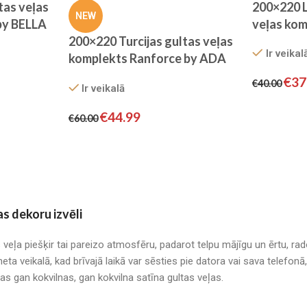
200×220 
tas veļas
NEW
veļas kom
by BELLA
by Cotto
200×220 Turcijas gultas veļas
Ir veikal
KOKVILNA
komplekts Ranforce by ADA
krēms)
HOME
€
37
€
40.00
Ir veikalā
€
44.99
€
60.00
as dekoru izvēli
s veļa piešķir tai pareizo atmosfēru, padarot telpu mājīgu un ērtu, r
neta veikalā, kad brīvajā laikā var sēsties pie datora vai sava telefo
mas gan kokvilnas, gan kokvilna satīna gultas veļas.