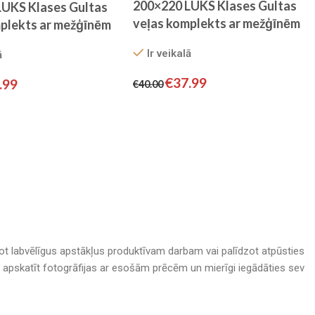
200×220 LUKS Klases Gultas
LUKS Klases Gultas
veļas komplekts ar mežģīnēm
plekts ar mežģīnēm
by Cotton World/ 100%
n World/ 100%
Ir veikalā
ā
KOKVILNA SATĪNS (gaiši
 SATĪNS (gaišs
pelēks)
€
37.99
.99
€
40.00
adot labvēlīgus apstākļus produktīvam darbam vai palīdzot atpūsties
nā, apskatīt fotogrāfijas ar esošām prēcēm un mierīgi iegādāties sev