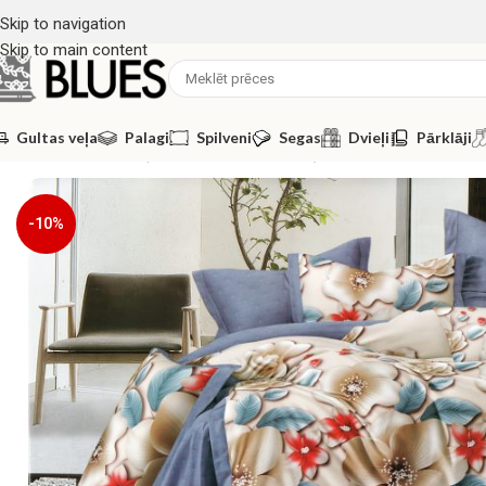
Skip to navigation
Skip to main content
Gultas veļa
Palagi
Spilveni
Segas
Dvieļi
Pārklāji
Sākums
/
Gultas veļa
/
200x220 GULTAS VEĻAS KOMPLEKTI
/
200×22
-10%