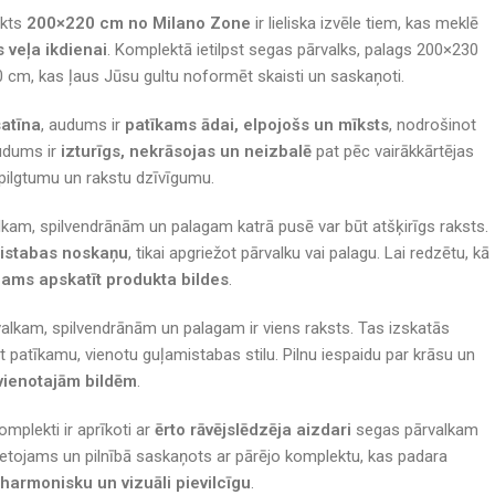
ekts
200×220 cm no Milano Zone
ir lieliska izvēle tiem, kas meklē
s veļa ikdienai
. Komplektā ietilpst segas pārvalks, palags 200×230
 cm, kas ļaus Jūsu gultu noformēt skaisti un saskaņoti.
atīna
, audums ir
patīkams ādai, elpojošs un mīksts
, nodrošinot
udums ir
izturīgs, nekrāsojas un neizbalē
pat pēc vairākkārtējas
pilgtumu un rakstu dzīvīgumu.
kam, spilvendrānām un palagam katrā pusē var būt atšķirīgs raksts.
mistabas noskaņu
, tikai apgriežot pārvalku vai palagu. Lai redzētu, kā
cams apskatīt produkta bildes
.
lkam, spilvendrānām un palagam ir viens raksts. Tas izskatās
t patīkamu, vienotu guļamistabas stilu. Pilnu iespaidu par krāsu un
vienotajām bildēm
.
omplekti ir aprīkoti ar
ērto rāvējslēdzēja aizdari
segas pārvalkam
 lietojams un pilnībā saskaņots ar pārējo komplektu, kas padara
 harmonisku un vizuāli pievilcīgu
.