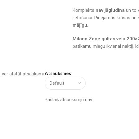
Komplekts
nav jāgludina
un to 
lietošanai. Pieejamās krāsas un
mājīgu
.
Milano Zone gultas veļa 200
patīkamu miegu ikvienai naktij. I
Atsauksmes
u, var atstāt atsauksmi.
Pašlaik atsauksmju nav.