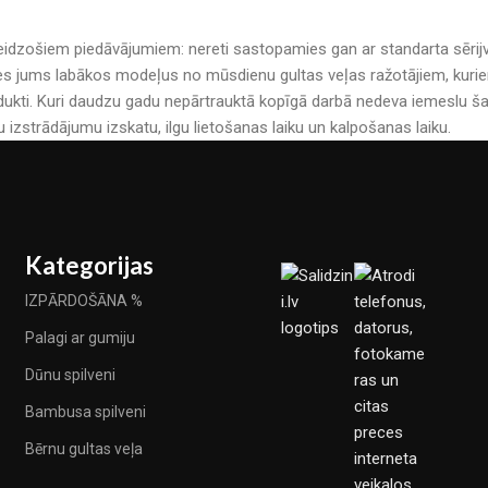
r pārsteidzošiem piedāvājumiem: nereti sastopamies gan ar standarta sē
es jums labākos modeļus no mūsdienu gultas veļas ražotājiem, kuriem 
kti. Kuri daudzu gadu nepārtrauktā kopīgā darbā nedeva iemeslu šau
u izstrādājumu izskatu, ilgu lietošanas laiku un kalpošanas laiku.
Kategorijas
IZPĀRDOŠĀNA %
Palagi ar gumiju
Dūnu spilveni
Bambusa spilveni
Bērnu gultas veļa