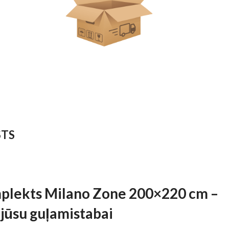
STS
plekts Milano Zone 200×220 cm –
 jūsu guļamistabai