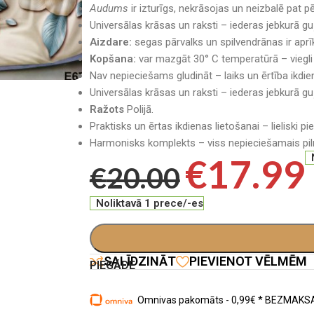
Audums
ir izturīgs, nekrāsojas un neizbalē pat 
Universālas krāsas un raksti – iederas jebkurā gu
Aizdare:
segas pārvalks un spilvendrānas ir aprīk
Kopšana:
var mazgāt 30° C temperatūrā – viegli 
Nav nepieciešams gludināt – laiks un ērtība ikdie
Universālas krāsas un raksti – iederas jebkurā gu
Ražots
Polijā.
Praktisks un ērtas ikdienas lietošanai – lieliski p
Harmonisks komplekts – viss nepieciešamais pilnv
€
17.99
€
20.00
Noliktavā 1 prece/-es
SALĪDZINĀT
PIEVIENOT VĒLMĒM
PIEGĀDE
Omnivas pakomāts - 0,99€ * BEZMAKSA