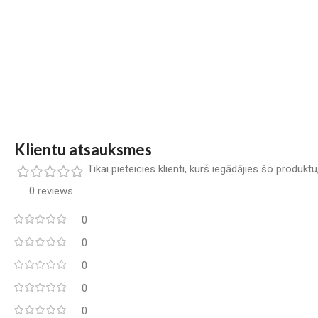
Klientu atsauksmes
Tikai pieteicies klienti, kurš iegādājies šo produkt
0 reviews
0
0
0
0
0