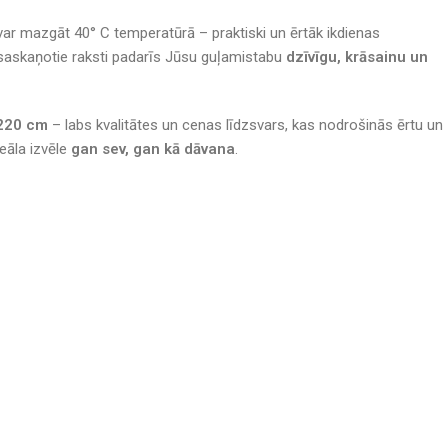
var mazgāt 40° C temperatūrā – praktiski un ērtāk ikdienas
 saskaņotie raksti padarīs Jūsu guļamistabu
dzīvīgu, krāsainu un
×220 cm
– labs kvalitātes un cenas līdzsvars, kas nodrošinās ērtu un
deāla izvēle
gan sev, gan kā dāvana
.