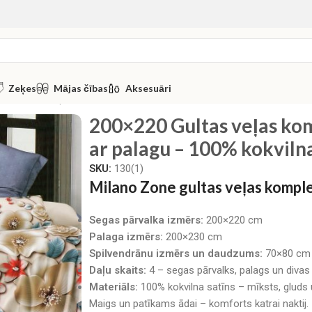
Zeķes
Mājas čības
Aksesuāri
0 Gultas veļas komplekts Milano Zone ar palagu – 100% kokvil
200×220 Gultas veļas ko
ar palagu – 100% kokvilna
SKU:
130(1)
Milano Zone gultas veļas komp
Segas pārvalka izmērs:
200×220 cm
Palaga izmērs:
200×230 cm
Spilvendrānu izmērs un daudzums:
70×80 cm (
Daļu skaits:
4 – segas pārvalks, palags un divas
Materiāls:
100% kokvilna satīns – mīksts, gluds 
Maigs un patīkams ādai – komforts katrai naktij.