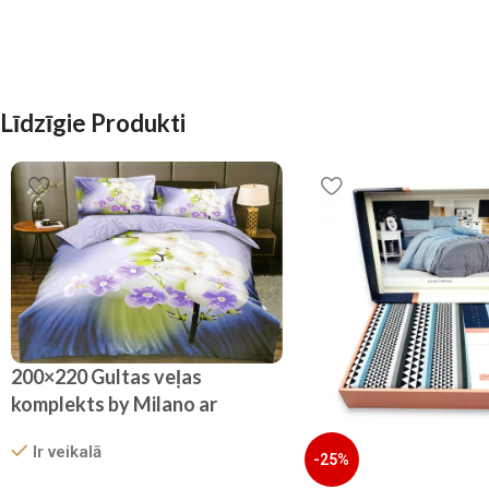
Līdzīgie Produkti
200×220 Gultas veļas
komplekts by Milano ar
palagu/ 100% kokvilna satīns
Ir veikalā
-25%