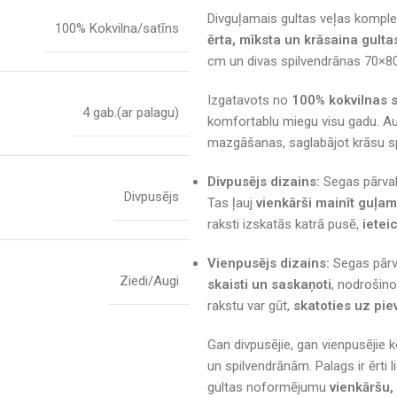
Divguļamais gultas veļas kompl
100% Kokvilna/satīns
ērta, mīksta un krāsaina gulta
cm un divas spilvendrānas 70×80
Izgatavots no
100% kokvilnas s
4 gab.(ar palagu)
komfortablu miegu visu gadu. A
mazgāšanas, saglabājot krāsu s
Divpusējs dizains:
Segas pārval
Divpusējs
Tas ļauj
vienkārši mainīt guļa
raksti izskatās katrā pusē,
ietei
Vienpusējs dizains:
Segas pārva
Ziedi/Augi
skaisti un saskaņoti
, nodrošino
rakstu var gūt,
skatoties uz pie
Gan divpusējie, gan vienpusējie k
un spilvendrānām. Palags ir ērti
gultas noformējumu
vienkāršu,