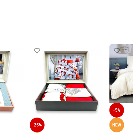
-5%
NEW
-25%