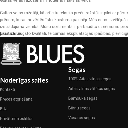
Gultas veļas ražošana ir moderns mākslas veids
Gultas veļas ražotāji, kā arī citu tekstila preču ražotāji ir pilni a
prēcem, kuras novērtēs īsti skaistuma pazinēji. Mēs esam izvēlējuši
izstrādājuma vienībā. Mūsu sortimentā ir pārbaudītu uzņēmumu produ
produktu augsto kvalitāti, teicamas ekspluatācijas īpašības, pievilcīg
Lasīt vairāk...
Segas
Noderīgas saites
100% Aitas vilnas segas
Aitas vilnas vātētas segas
Kontakti
Bambuka segas
Prēces atgriešana
Bērnu segas
BUJ
Vasaras segas
Privātuma politika