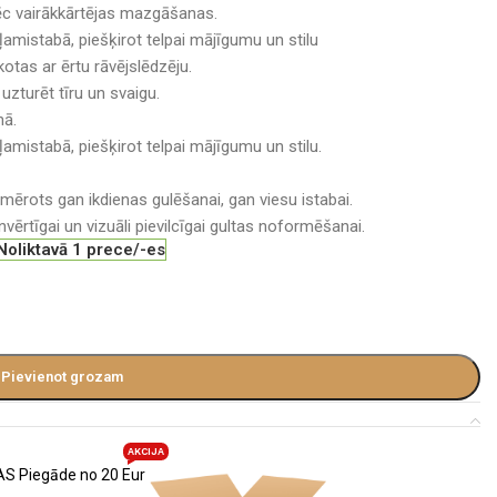
pēc vairākkārtējas mazgāšanas.
ļamistabā, piešķirot telpai mājīgumu un stilu
otas ar ērtu rāvējslēdzēju.
uzturēt tīru un svaigu.
nā.
ļamistabā, piešķirot telpai mājīgumu un stilu.
iemērots gan ikdienas gulēšanai, gan viesu istabai.
ērtīgai un vizuāli pievilcīgai gultas noformēšanai.
Noliktavā 1 prece/-es
Pievienot grozam
AKCIJA
S Piegāde no 20 Eur