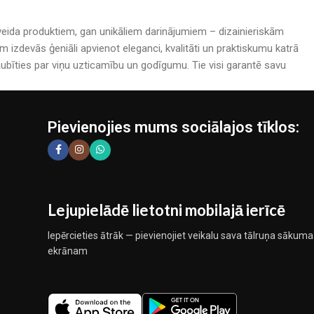
rijveida produktiem, gan unikāliem darinājumiem – dizainieriskām
izdevās ģeniāli apvienot eleganci, kvalitāti un praktiskumu katrā
bīties par viņu uzticamību un godīgumu. Tie visi garantē savu
Pievienojies mums sociālajos tīklos:
Lejupielādē lietotni mobilajā ierīcē
Iepērcieties ātrāk — pievienojiet veikalu sava tālruņa sākuma
ekrānam