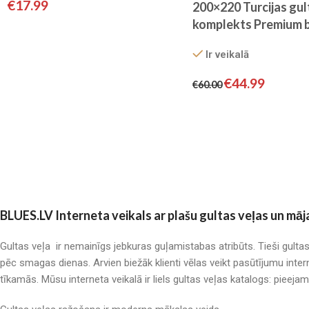
€
17.99
200×220 Turcijas gul
komplekts Premium 
HOME
Ir veikalā
€
44.99
€
60.00
BLUES.LV Interneta veikals ar plašu gultas veļas un māj
Gultas veļa ir nemainīgs jebkuras guļamistabas atribūts. Tieši gulta
pēc smagas dienas. Arvien biežāk klienti vēlas veikt pasūtījumu inter
tīkamās. Mūsu interneta veikalā ir liels gultas veļas katalogs: pieeja