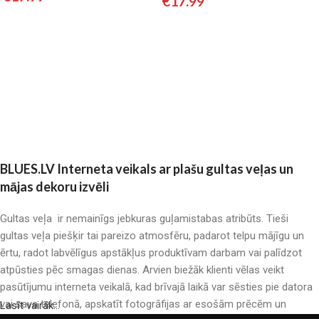
€
17.99
Pievienot grozam
Pievienot grozam
BLUES.LV Interneta veikals ar plašu gultas veļas un
mājas dekoru izvēli
Gultas veļa ir nemainīgs jebkuras guļamistabas atribūts. Tieši
gultas veļa piešķir tai pareizo atmosfēru, padarot telpu mājīgu un
ērtu, radot labvēlīgus apstākļus produktīvam darbam vai palīdzot
atpūsties pēc smagas dienas. Arvien biežāk klienti vēlas veikt
pasūtījumu interneta veikalā, kad brīvajā laikā var sēsties pie datora
vai sava telefonā, apskatīt fotogrāfijas ar esošām prēcēm un
Lasīt vairāk...