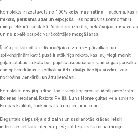
Komplekts ir izgatavots no
100% kokvilnas satīna
– auduma, kas ir
mīksts, patīkams ādai un elpojošs
. Tas nodrošina komfortablu
miegu jebkurā gadalaikā. Audums ir izturīgs,
nekrāsojas, nesaveļas
un neizbalē
pat pēc vairākkārtējas mazgāšanas.
Īpaša priekšrocība ir
divpusējais dizains
– pārvalkam un
spilvendrānām katrā pusē ir atšķirīgs raksts, kas ļauj viegli mainīt
guļamistabas izskatu bez papildu aksesuāriem. Gan segas pārvalks,
gan spilvendrānas ir aprīkoti ar
ērtu rāvējslēdzēja aizdari
, kas
nodrošina vienkāršu un ātru lietošanu.
Komplekts
nav jāgludina
, tas ir viegli kopjams un ideāli piemērots
ikdienas lietošanai. Ražots
Polijā
,
Luna Home
gultas veļa apvieno
Eiropas kvalitāti, funkcionalitāti un pieejamu cenu.
Elegantais
divpusējais dizains
un saskaņotās krāsas lieliski
iederēsies jebkurā interjerā, piešķirot telpai stilu un harmoniju.