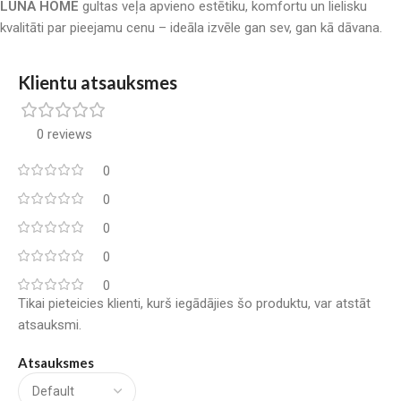
LUNA HOME
gultas veļa apvieno estētiku, komfortu un lielisku
kvalitāti par pieejamu cenu – ideāla izvēle gan sev, gan kā dāvana.
Klientu atsauksmes
0 reviews
0
0
0
0
0
Tikai pieteicies klienti, kurš iegādājies šo produktu, var atstāt
atsauksmi.
Atsauksmes