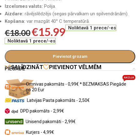
Izcelsmes valsts:
Polija.
Aizdare:
rāvējslēdzējs (segas pārvalkam un spilvendrānām).
Kopšana:
var mazgāt 40° C temperatūrā.
€
15.99
Noliktavā 1 prece/-es
€
18.00
Noliktavā 1 prece/-es
Pievienot grozam
SALĪDZINĀT
PIEVIENOT VĒLMĒM
PIEGĀDE
AKCIJA
Omnivas pakomāts - 0,99€ * BEZMAKSAS Piegāde
no 20 Eur
Latvijas Pasta pakomāts - 2,50€
DPD pakomāts - 2,99€
Unisend pakomāti - 2,99€
Kurjers - 4,99€