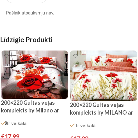
Pašlaik atsauksmju nav.
Līdzīgie Produkti
200×220 Gultas veļas
200×220 Gultas veļas
komplekts by Milano ar
komplekts by MILANO ar
palagu/ 100% kokvilna
palagu/ 100% KOKVILNA
Ir veikalā
satīns
Ir veikalā
SATĪNS
€
17.99