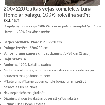
200×220 Gultas veļas komplekts Luna
Home ar palagu, 100% kokvilna satīns
SKU:
1571
Divguļāmā gultas veļa 200×220 cm ar palagu komplektā – Luna
Home – 100% kokvilnas satīns
Segas pārvalka izmērs:
200×220 cm
Palaga izmērs:
220×230 cm
Spilvendrānu izmērs un daudzums:
70×80 cm (2 gab.)
Daļu skaits:
4
Audums:
100% kokvilna satīns.
Audums ir elpojošs, izturīgs un saglabā savu izskatu arī pēc
daudzām mazgāšanas reizēm.
Mīksts un patīkams audums, nekrāsojas un mazgājot
nesaveļas un neizbalē.
Nav nepieciešams gludināt.
Dizains:
divpusējs (katrai pusei atšķirīgs raksts)
Firma:
Luna Home Textiles.