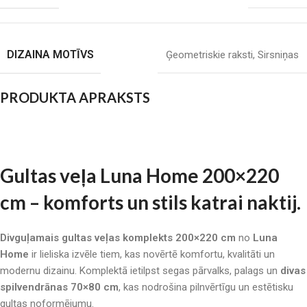
DIZAINA MOTĪVS
Ģeometriskie raksti
,
Sirsniņas
PRODUKTA APRAKSTS
Gultas veļa Luna Home 200×220
cm – komforts un stils katrai naktij.
Divguļamais gultas veļas komplekts 200×220 cm
no
Luna
Home
ir lieliska izvēle tiem, kas novērtē komfortu, kvalitāti un
modernu dizainu. Komplektā ietilpst segas pārvalks, palags un
divas
spilvendrānas 70×80 cm
, kas nodrošina pilnvērtīgu un estētisku
gultas noformējumu.