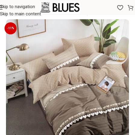
Skip to navigation
Sākums
/
Gultas veļa
/
200x220 GULTAS VEĻAS KOMPLEKTI
Skip to main content
-11%