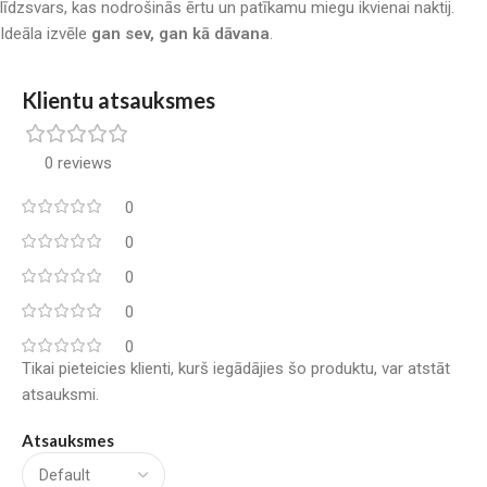
līdzsvars, kas nodrošinās ērtu un patīkamu miegu ikvienai naktij.
Ideāla izvēle
gan sev, gan kā dāvana
.
Klientu atsauksmes
0 reviews
0
0
0
0
0
Tikai pieteicies klienti, kurš iegādājies šo produktu, var atstāt
atsauksmi.
Atsauksmes