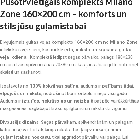
Pusotrvietīgais komplekts Milano
Zone 160×200 cm – komforts un
stils jūsu guļamistabai
Divguļamais gultas veļas komplekts
160×200 cm no Milano Zone
ir lieliska izvēle tiem, kas meklē
ērta, mīksta un krāsaina gultas
veļa ikdienai
. Komplektā ietilpst segas pārvalks, palags 180×230
cm un divas spilvendrānas 70×80 cm, kas ļaus Jūsu gultu noformēt
skaisti un saskaņoti.
Izgatavots no
100% kokvilnas satīna
, audums ir
patīkams ādai,
elpojošs un mīksts
, nodrošinot komfortablu miegu visu gadu.
Audums ir
izturīgs, nekrāsojas un neizbalē
pat pēc vairākkārtējas
mazgāšanas, saglabājot krāsu spilgtumu un rakstu dzīvīgumu.
Divpusējs dizains:
Segas pārvalkam, spilvendrānām un palagam
katrā pusē var būt atšķirīgs raksts. Tas ļauj
vienkārši mainīt
guļamistabas noskaņu
, tikai apgriežot pārvalku vai palagu. Lai