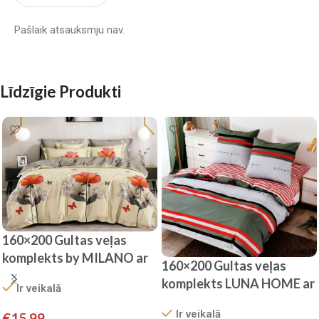
Pašlaik atsauksmju nav.
Līdzīgie Produkti
160×200 Gultas veļas
komplekts by MILANO ar
160×200 Gultas veļas
palagu/ 100% KOKVILNA
komplekts LUNA HOME ar
Ir veikalā
SATĪNS
palagu/ 100% Kokvilna
Ir veikalā
€
15.99
satīns