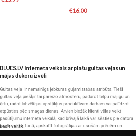
€
16.00
Pievienot grozam
Pievienot grozam
BLUES.LV Interneta veikals ar plašu gultas veļas un
mājas dekoru izvēli
Gultas veļa ir nemainīgs jebkuras guļamistabas atribūts. Tieši
gultas veļa piešķir tai pareizo atmosfēru, padarot telpu mājīgu un
ērtu, radot labvēlīgus apstākļus produktīvam darbam vai palīdzot
atpūsties pēc smagas dienas. Arvien biežāk klienti vēlas veikt
pasūtījumu interneta veikalā, kad brīvajā laikā var sēsties pie datora
vai sava telefonā, apskatīt fotogrāfijas ar esošām prēcēm un
Lasīt vairāk...
mierīgi iegādāties sev tīkamās. Mūsu interneta veikalā ir liels gultas