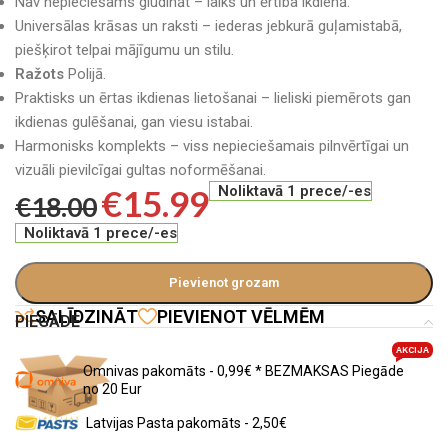
Nav nepieciešams gludināt – laiks un ērtība ikdienā.
Universālas krāsas un raksti – iederas jebkurā guļamistabā,
piešķirot telpai mājīgumu un stilu.
Ražots
Polijā.
Praktisks un ērtas ikdienas lietošanai – lieliski piemērots gan
ikdienas gulēšanai, gan viesu istabai.
Harmonisks komplekts – viss nepieciešamais pilnvērtīgai un
vizuāli pievilcīgai gultas noformēšanai.
€
15.99
Noliktavā 1 prece/-es
€
18.00
Noliktavā 1 prece/-es
Pievienot grozam
SALĪDZINĀT
PIEVIENOT VĒLMĒM
PIEGĀDE
AKCIJA
Omnivas pakomāts - 0,99€ * BEZMAKSAS Piegāde
no 20 Eur
Latvijas Pasta pakomāts - 2,50€