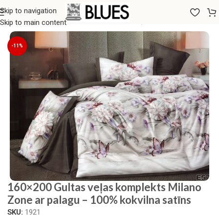
Skip to navigation
Sākums
/
Gultas veļa
/
160x200 GULTAS VEĻAS KOMPLEKTI
Skip to main content
-11%
160×200 Gultas veļas komplekts Milano
Zone ar palagu – 100% kokvilna satīns
SKU:
1921