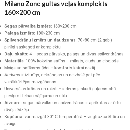
Milano Zone gultas veļas komplekts
160×200 cm
Segas pārvalka izmērs:
160×200 cm
Palaga izmērs:
180×230 cm
Spilvendrānu izmērs un daudzums:
70×80 cm (2 gab.) –
pilnīgi saskaņoti ar komplektu.
Daļu skaits:
4 – segas pārvalks, palags un divas spilvendrānas.
Materiāls:
100% kokvilna satīns – mīksts, gluds un elpojošs.
Maigs un patīkams ādai – komforts katrai naktij.
Audums
ir izturīgs, nekrāsojas un neizbalē pat pēc
vairākkārtējas mazgāšanas.
Universālas krāsas un raksti – iederas jebkurā guļamistabā,
piešķirot telpai mājīgumu un stilu
Aizdare:
segas pārvalks un spilvendrānas ir aprīkotas ar ērtu
rāvējslēdzēju.
Kopšana:
var mazgāt 30° C temperatūrā – viegli uzturēt tīru un
svaigu.