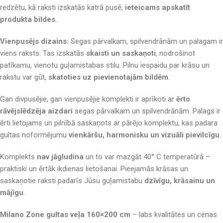
redzētu, kā raksti izskatās katrā pusē,
ieteicams apskatīt
produkta bildes
.
Vienpusējs dizains:
Segas pārvalkam, spilvendrānām un palagam ir
viens raksts. Tas izskatās
skaisti un saskaņoti
, nodrošinot
patīkamu, vienotu guļamistabas stilu. Pilnu iespaidu par krāsu un
rakstu var gūt,
skatoties uz pievienotajām bildēm
.
Gan divpusējie, gan vienpusējie komplekti ir aprīkoti ar
ērto
rāvējslēdzēja aizdari
segas pārvalkam un spilvendrānām. Palags ir
ērti lietojams un pilnībā saskaņots ar pārējo komplektu, kas padara
gultas noformējumu
vienkāršu, harmonisku un vizuāli pievilcīgu
.
Komplekts
nav jāgludina
un to var mazgāt 40° C temperatūrā –
praktiski un ērtāk ikdienas lietošanai. Pieejamās krāsas un
saskaņotie raksti padarīs Jūsu guļamistabu
dzīvīgu, krāsainu un
mājīgu
.
Milano Zone gultas veļa 160×200 cm
– labs kvalitātes un cenas