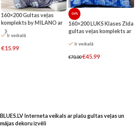
160×200 Gultas veļas
-34%
komplekts by MILANO ar
160×200 LUKS Klases Zīda
palagu/ 100% KOKVILNA
gultas veļas komplekts ar
Ir veikalā
SATĪNS
palagu (zils)
Ir veikalā
€
15.99
€
45.99
€
70.00
Pievienot grozam
Pievienot grozam
BLUES.LV Interneta veikals ar plašu gultas veļas un
mājas dekoru izvēli