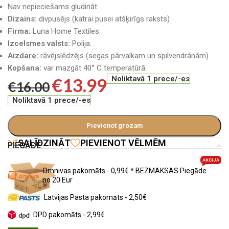
Nav nepieciešams gludināt.
Dizains:
divpusējs (katrai pusei atšķirīgs raksts)
Firma:
Luna Home Textiles.
Izcelsmes valsts:
Polija.
Aizdare:
rāvējslēdzējs (segas pārvalkam un spilvendrānām).
Kopšana:
var mazgāt 40° C temperatūrā.
€
13.99
Noliktavā 1 prece/-es
€
16.00
Noliktavā 1 prece/-es
Pievienot grozam
SALĪDZINĀT
PIEVIENOT VĒLMĒM
PIEGĀDE
AKCIJA
Omnivas pakomāts - 0,99€ * BEZMAKSAS Piegāde
no 20 Eur
Latvijas Pasta pakomāts - 2,50€
DPD pakomāts - 2,99€