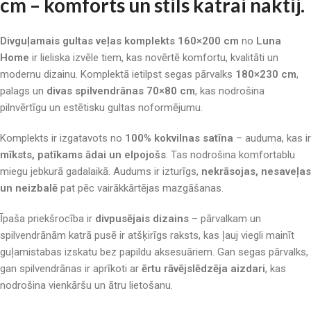
cm – komforts un stils katrai naktij.
Divguļamais gultas veļas komplekts 160×200 cm
no
Luna
Home
ir lieliska izvēle tiem, kas novērtē komfortu, kvalitāti un
modernu dizainu. Komplektā ietilpst segas pārvalks
180×230 cm
,
palags un
divas spilvendrānas 70×80 cm
, kas nodrošina
pilnvērtīgu un estētisku gultas noformējumu.
Komplekts ir izgatavots no
100% kokvilnas satīna
– auduma, kas ir
mīksts, patīkams ādai un elpojošs
. Tas nodrošina komfortablu
miegu jebkurā gadalaikā. Audums ir izturīgs,
nekrāsojas, nesaveļas
un neizbalē
pat pēc vairākkārtējas mazgāšanas.
Īpaša priekšrocība ir
divpusējais dizains
– pārvalkam un
spilvendrānām katrā pusē ir atšķirīgs raksts, kas ļauj viegli mainīt
guļamistabas izskatu bez papildu aksesuāriem. Gan segas pārvalks,
gan spilvendrānas ir aprīkoti ar
ērtu rāvējslēdzēja aizdari
, kas
nodrošina vienkāršu un ātru lietošanu.