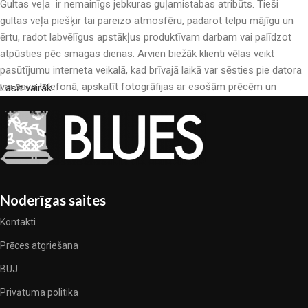
Gultas veļa ir nemainīgs jebkuras guļamistabas atribūts. Tieši
gultas veļa piešķir tai pareizo atmosfēru, padarot telpu mājīgu un
ērtu, radot labvēlīgus apstākļus produktīvam darbam vai palīdzot
atpūsties pēc smagas dienas. Arvien biežāk klienti vēlas veikt
pasūtījumu interneta veikalā, kad brīvajā laikā var sēsties pie datora
vai sava telefonā, apskatīt fotogrāfijas ar esošām prēcēm un
Lasīt vairāk...
mierīgi iegādāties sev tīkamās. Mūsu interneta veikalā ir liels gultas
veļas katalogs: pieejamas gan kokvilnas, gan kokvilna satīna gultas
veļas.
Gultas veļas ražošana ir moderns mākslas veids
Gultas veļas ražotāji, kā arī citu tekstila preču ražotāji ir pilni ar
Noderīgas saites
pārsteidzošiem piedāvājumiem: nereti sastopamies gan ar
Kontakti
standarta sērijveida produktiem, gan unikāliem darinājumiem –
dizainieriskām prēcem, kuras novērtēs īsti skaistuma pazinēji. Mēs
Prēces atgriešana
esam izvēlējušies jums labākos modeļus no mūsdienu gultas veļas
BUJ
ražotājiem, kuriem izdevās ģeniāli apvienot eleganci, kvalitāti un
Privātuma politika
praktiskumu katrā izstrādājuma vienībā. Mūsu sortimentā ir