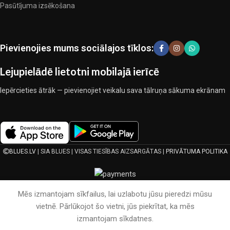
pārbaudītu uzņēmumu produkti. Kuri daudzu gadu nepārtrauktā
Pasūtījuma izsēkošana
kopīgā darbā nedeva iemeslu šaubīties par viņu uzticamību un
godīgumu. Tie visi garantē savu produktu augsto kvalitāti, teicamas
ekspluatācijas īpašības, pievilcīgu izstrādājumu izskatu, ilgu
Pievienojies mums sociālajos tīklos:
lietošanas laiku un kalpošanas laiku.
Lejupielādē lietotni mobilajā ierīcē
Iepērcieties ātrāk — pievienojiet veikalu sava tālruņa sākuma ekrānam
BLUES.LV
| SIA BLUES | VISAS TIESĪBAS AIZSARGĀTAS |
PRIVĀTUMA POLITIKA
Mēs izmantojam sīkfailus, lai uzlabotu jūsu pieredzi mūsu
vietnē. Pārlūkojot šo vietni, jūs piekrītat, ka mēs
izmantojam sīkdatnes.