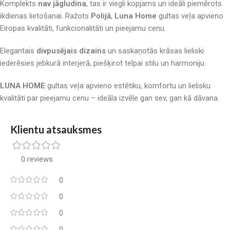
Komplekts
nav jāgludina
, tas ir viegli kopjams un ideāli piemērots
ikdienas lietošanai. Ražots
Polijā
,
Luna Home
gultas veļa apvieno
Eiropas kvalitāti, funkcionalitāti un pieejamu cenu.
Elegantais
divpusējais dizains
un saskaņotās krāsas lieliski
iederēsies jebkurā interjerā, piešķirot telpai stilu un harmoniju.
LUNA HOME
gultas veļa apvieno estētiku, komfortu un lielisku
kvalitāti par pieejamu cenu – ideāla izvēle gan sev, gan kā dāvana.
Klientu atsauksmes
0 reviews
0
0
0
0