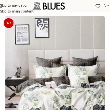
Skip to navigation
Sākums
/
Gultas veļa
/
160x200 GULTAS VEĻAS KOMPLEKTI
Skip to main content
-13%