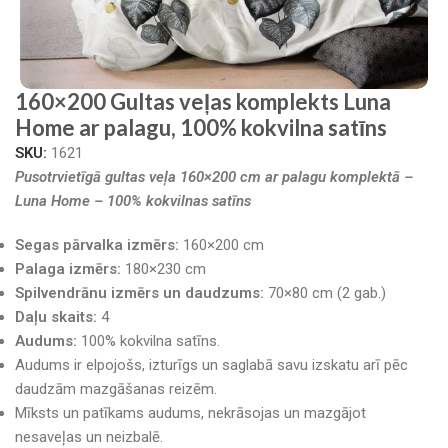
160×200 Gultas veļas komplekts Luna
Home ar palagu, 100% kokvilna satīns
SKU:
1621
Pusotrvietīgā gultas veļa 160×200 cm ar palagu komplektā –
Luna Home – 100% kokvilnas satīns
Segas pārvalka izmērs:
160×200 cm
Palaga izmērs:
180×230 cm
Spilvendrānu izmērs un daudzums:
70×80 cm (2 gab.)
Daļu skaits:
4
Audums:
100% kokvilna satīns.
Audums ir elpojošs, izturīgs un saglabā savu izskatu arī pēc
daudzām mazgāšanas reizēm.
Mīksts un patīkams audums, nekrāsojas un mazgājot
nesaveļas un neizbalē.