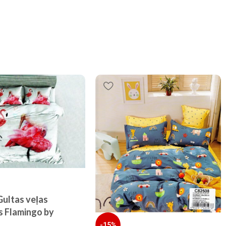
ultas veļas
s Flamingo by
r palagu/ 100%
-15%