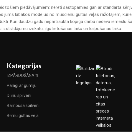
r pārsteidzošiem piedāvājumiem: nereti sastopamies gan ar standarta sē
es jums labākos modeļus no mūsdienu gultas veļas ražotājiem, kuriem 
kti. Kuri daudzu gadu nepārtrauktā kopīgā darbā nedeva iemeslu šau
u izstrādājumu izskatu, ilgu lietošanas laiku un kalpošanas laiku.
Kategorijas
IZPĀRDOŠĀNA %
Palagi ar gumiju
Dūnu spilveni
Bambusa spilveni
Bērnu gultas veļa