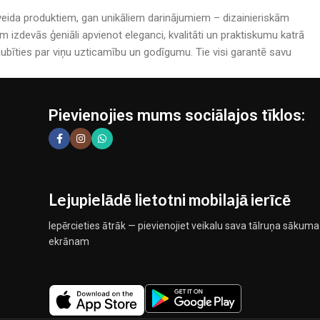
rijveida produktiem, gan unikāliem darinājumiem – dizainieriskām
izdevās ģeniāli apvienot eleganci, kvalitāti un praktiskumu katrā
bīties par viņu uzticamību un godīgumu. Tie visi garantē savu
Pievienojies mums sociālajos tīklos:
Lejupielādē lietotni mobilajā ierīcē
Iepērcieties ātrāk — pievienojiet veikalu sava tālruņa sākuma
ekrānam