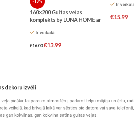
-13%
Ir veikal
KOKVILN
160×200 Gultas veļas
€
15.99
komplekts by LUNA HOME ar
palagu/ 100% KOKVILNA
Ir veikalā
SATĪNS
€
13.99
€
16.00
as dekoru izvēli
s veļa piešķir tai pareizo atmosfēru, padarot telpu mājīgu un ērtu, r
neta veikalā, kad brīvajā laikā var sēsties pie datora vai sava telefo
mas gan kokvilnas, gan kokvilna satīna gultas veļas.