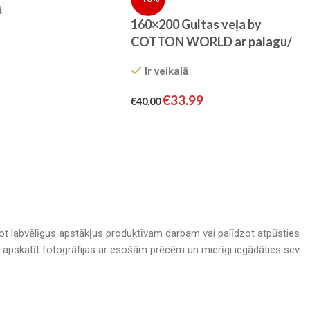
ā
A SATĪNS
160×200 Gultas veļa by
COTTON WORLD ar palagu/
100% kokvilna-satīns/
Ir veikalā
EXCLUSIVE COLLECTION
€
33.99
€
40.00
adot labvēlīgus apstākļus produktīvam darbam vai palīdzot atpūsties
nā, apskatīt fotogrāfijas ar esošām prēcēm un mierīgi iegādāties sev