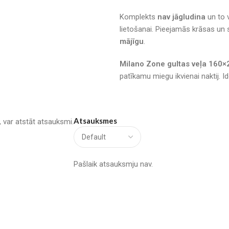
Komplekts
nav jāgludina
un to 
lietošanai. Pieejamās krāsas un
mājīgu
.
Milano Zone gultas veļa 160
patīkamu miegu ikvienai naktij. I
Atsauksmes
u, var atstāt atsauksmi.
Pašlaik atsauksmju nav.