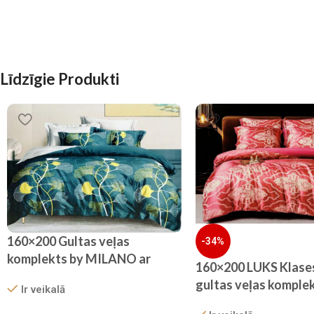
Līdzīgie Produkti
160×200 Gultas veļas
-34%
komplekts by MILANO ar
160×200 LUKS Klase
palagu/ 100% KOKVILNA
gultas veļas komplek
Ir veikalā
SATĪNS
palagu (bordo)