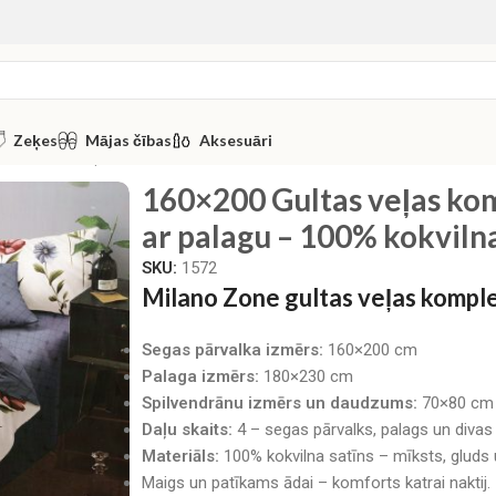
Zeķes
Mājas čības
Aksesuāri
0 Gultas veļas komplekts Milano Zone ar palagu – 100% kokvil
160×200 Gultas veļas ko
ar palagu – 100% kokvilna
SKU:
1572
Milano Zone gultas veļas komp
Segas pārvalka izmērs:
160×200 cm
Palaga izmērs:
180×230 cm
Spilvendrānu izmērs un daudzums:
70×80 cm (
Daļu skaits:
4 – segas pārvalks, palags un divas
Materiāls:
100% kokvilna satīns – mīksts, gluds 
Maigs un patīkams ādai – komforts katrai naktij.