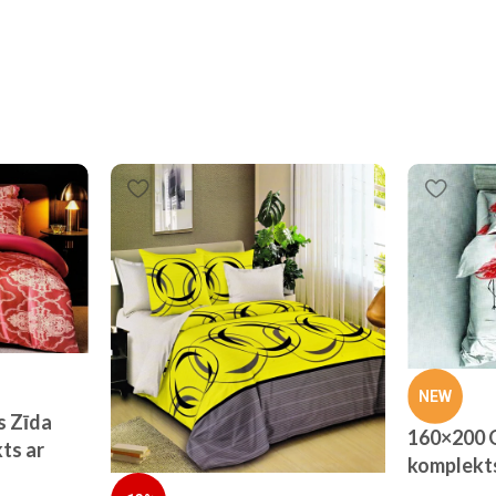
NEW
s Zīda
160×200 G
ts ar
komplekt
MILANO a