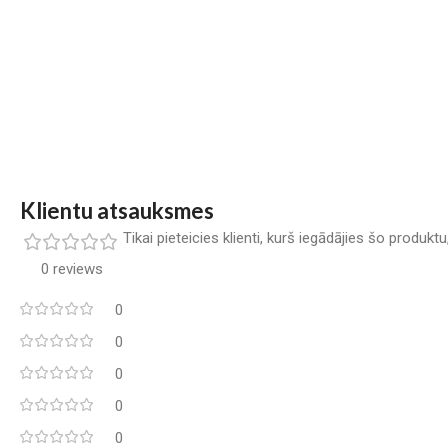
Klientu atsauksmes
Tikai pieteicies klienti, kurš iegādājies šo produkt
0 reviews
0
0
0
0
0