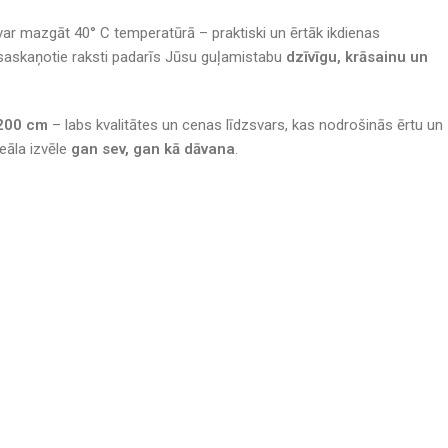
var mazgāt 40° C temperatūrā – praktiski un ērtāk ikdienas
 saskaņotie raksti padarīs Jūsu guļamistabu
dzīvīgu, krāsainu un
×200 cm
– labs kvalitātes un cenas līdzsvars, kas nodrošinās ērtu un
deāla izvēle
gan sev, gan kā dāvana
.