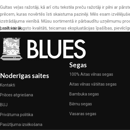
Gultas veļas ražotāji, kā arī citu tekstila preču ražotāji ir pilni a
prēcem, kuras novērtēs īsti skaistuma pazinēji. Mēs esam izvēlējuši
izstrādājuma vienībā. Mūsu sortimentā ir pārbaudītu uzņēmumu produ
produktu augsto kvalitāti, teicamas ekspluatācijas īpašības, pievilcīg
Lasīt vairāk...
Segas
Noderīgas saites
100% Aitas vilnas segas
Aitas vilnas vātētas segas
Kontakti
Bambuka segas
Prēces atgriešana
Bērnu segas
BUJ
Vasaras segas
Privātuma politika
Pasūtījuma izsēkošana