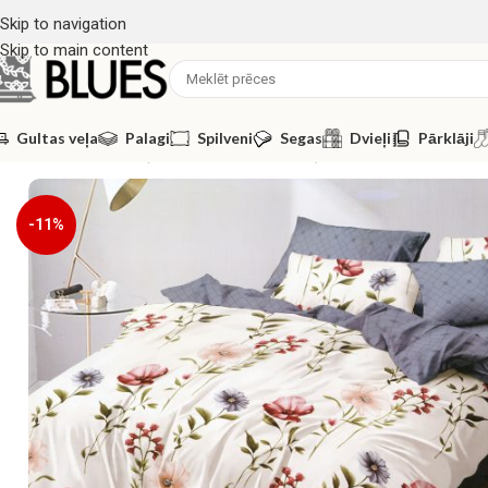
Skip to navigation
Skip to main content
Gultas veļa
Palagi
Spilveni
Segas
Dvieļi
Pārklāji
Sākums
/
Gultas veļa
/
160x200 GULTAS VEĻAS KOMPLEKTI
/
160×20
-11%