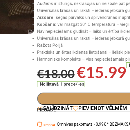
Audums
ir izturīgs, nekrāsojas un neizbalē pat 
Universālas krāsas un raksti – iederas jebkurā gu
Aizdare:
segas pārvalks un spilvendrānas ir aprīk
Kopšana:
var mazgāt 30° C temperatūrā – viegli 
Nav nepieciešams gludināt – laiks un ērtība ikdie
Universālas krāsas un raksti – iederas jebkurā gu
Ražots
Polijā.
Praktisks un ērtas ikdienas lietošanai – lieliski p
Harmonisks komplekts – viss nepieciešamais pilnv
€
15.99
€
18.00
Noliktavā 1 prece/-es
SALĪDZINĀT
PIEVIENOT VĒLMĒM
PIEGĀDE
Omnivas pakomāts - 0,99€ * BEZMAKSA