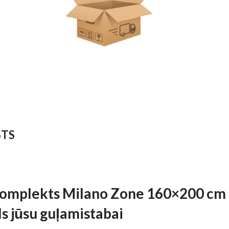
STS
 komplekts Milano Zone 160×200 cm
ls jūsu guļamistabai