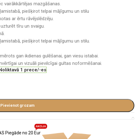
pēc vairākkārtējas mazgāšanas.
ļamistabā, piešķirot telpai mājīgumu un stilu
otas ar ērtu rāvējslēdzēju.
uzturēt tīru un svaigu.
nā.
ļamistabā, piešķirot telpai mājīgumu un stilu.
iemērots gan ikdienas gulēšanai, gan viesu istabai.
ērtīgai un vizuāli pievilcīgai gultas noformēšanai.
Noliktavā 1 prece/-es
Pievienot grozam
AKCIJA
S Piegāde no 20 Eur