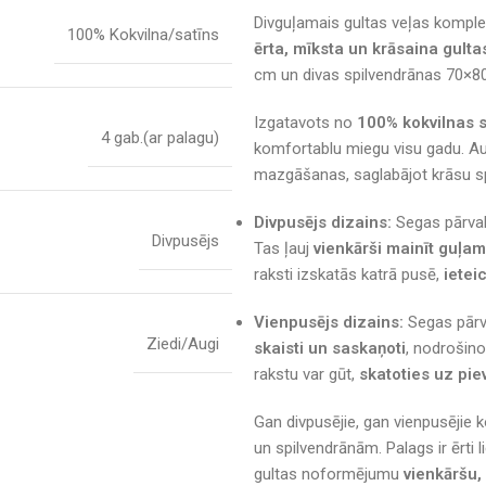
Divguļamais gultas veļas kompl
100% Kokvilna/satīns
ērta, mīksta un krāsaina gulta
cm un divas spilvendrānas 70×80
Izgatavots no
100% kokvilnas s
4 gab.(ar palagu)
komfortablu miegu visu gadu. A
mazgāšanas, saglabājot krāsu s
Divpusējs dizains:
Segas pārval
Divpusējs
Tas ļauj
vienkārši mainīt guļa
raksti izskatās katrā pusē,
ietei
Vienpusējs dizains:
Segas pārva
Ziedi/Augi
skaisti un saskaņoti
, nodrošino
rakstu var gūt,
skatoties uz pie
Gan divpusējie, gan vienpusējie k
un spilvendrānām. Palags ir ērti
gultas noformējumu
vienkāršu,