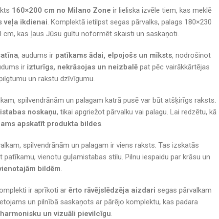
ekts
160×200 cm no Milano Zone
ir lieliska izvēle tiem, kas meklē
s veļa ikdienai
. Komplektā ietilpst segas pārvalks, palags 180×230
 cm, kas ļaus Jūsu gultu noformēt skaisti un saskaņoti.
atīna
, audums ir
patīkams ādai, elpojošs un mīksts
, nodrošinot
udums ir
izturīgs, nekrāsojas un neizbalē
pat pēc vairākkārtējas
pilgtumu un rakstu dzīvīgumu.
kam, spilvendrānām un palagam katrā pusē var būt atšķirīgs raksts.
mistabas noskaņu
, tikai apgriežot pārvalku vai palagu. Lai redzētu, kā
cams apskatīt produkta bildes
.
lkam, spilvendrānām un palagam ir viens raksts. Tas izskatās
t patīkamu, vienotu guļamistabas stilu. Pilnu iespaidu par krāsu un
vienotajām bildēm
.
omplekti ir aprīkoti ar
ērto rāvējslēdzēja aizdari
segas pārvalkam
 lietojams un pilnībā saskaņots ar pārējo komplektu, kas padara
 harmonisku un vizuāli pievilcīgu
.