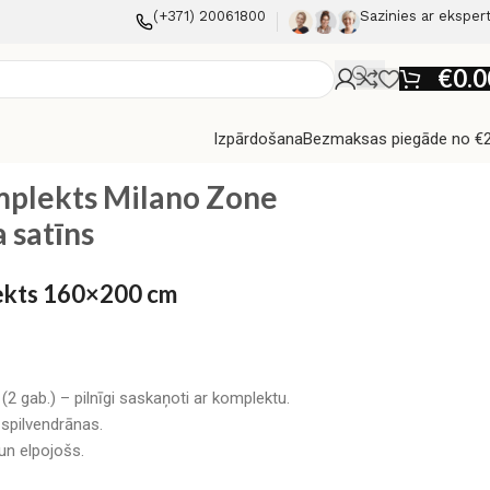
(+371) 20061800
Sazinies ar eksper
€
0.0
Izpārdošana
Bezmaksas piegāde no €
na satīns
mplekts Milano Zone
 satīns
lekts 160×200 cm
2 gab.) – pilnīgi saskaņoti ar komplektu.
 spilvendrānas.
un elpojošs.