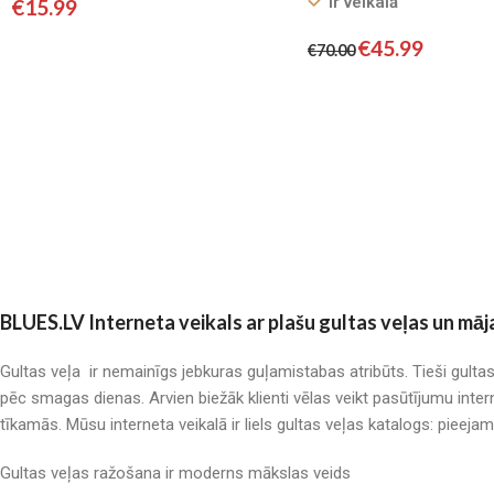
Ir veikalā
€
15.99
€
45.99
€
70.00
BLUES.LV Interneta veikals ar plašu gultas veļas un māj
Gultas veļa ir nemainīgs jebkuras guļamistabas atribūts. Tieši gulta
pēc smagas dienas. Arvien biežāk klienti vēlas veikt pasūtījumu inter
tīkamās. Mūsu interneta veikalā ir liels gultas veļas katalogs: pieeja
Gultas veļas ražošana ir moderns mākslas veids