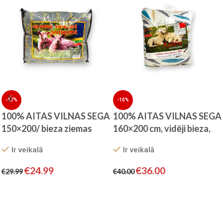
-17%
-10%
100% AITAS VILNAS SEGA
100% AITAS VILNAS SEGA
150×200/ bieza ziemas
160×200 cm, vidēji bieza,
sega
starpsezonai
Ir veikalā
Ir veikalā
€
24.99
€
36.00
€
29.99
€
40.00
Pievienot grozam
Pievienot grozam