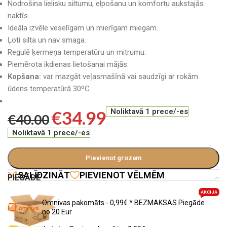
Nodrošina lielisku siltumu, elpošanu un komfortu aukstajās
naktīs.
Ideāla izvēle veselīgam un mierīgam miegam.
Ļoti silta un nav smaga.
Regulē ķermeņa temperatūru un mitrumu.
Piemērota ikdienas lietošanai mājās.
Kopšana:
var mazgāt veļasmašīnā vai saudzīgi ar rokām
ūdens temperatūrā 30ºC
€
34.99
Noliktavā 1 prece/-es
€
40.00
Noliktavā 1 prece/-es
Pievienot grozam
SALĪDZINĀT
PIEVIENOT VĒLMĒM
PIEGĀDE
AKCIJA
Omnivas pakomāts - 0,99€ * BEZMAKSAS Piegāde
no 20 Eur