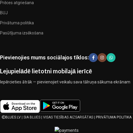
dizainieriskām prēcem, kuras novērtēs īsti skaistuma pazinēji. Mēs
Prēces atgriešana
esam izvēlējušies jums labākos modeļus no mūsdienu gultas veļas
BUJ
ražotājiem, kuriem izdevās ģeniāli apvienot eleganci, kvalitāti un
Privātuma politika
praktiskumu katrā izstrādājuma vienībā. Mūsu sortimentā ir
pārbaudītu uzņēmumu produkti. Kuri daudzu gadu nepārtrauktā
Pasūtījuma izsēkošana
kopīgā darbā nedeva iemeslu šaubīties par viņu uzticamību un
godīgumu. Tie visi garantē savu produktu augsto kvalitāti, teicamas
ekspluatācijas īpašības, pievilcīgu izstrādājumu izskatu, ilgu
Pievienojies mums sociālajos tīklos:
lietošanas laiku un kalpošanas laiku.
Lejupielādē lietotni mobilajā ierīcē
Iepērcieties ātrāk — pievienojiet veikalu sava tālruņa sākuma ekrānam
BLUES.LV
| SIA BLUES | VISAS TIESĪBAS AIZSARGĀTAS |
PRIVĀTUMA POLITIKA