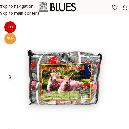
Skip to navigation
Sākums
/
Segas
/
100% Aitas vilnas segas
Skip to main content
-13%
NEW