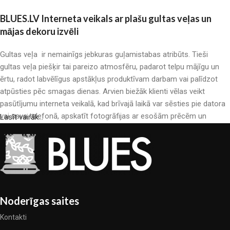
BLUES.LV Interneta veikals ar plašu gultas veļas un
mājas dekoru izvēli
Gultas veļa ir nemainīgs jebkuras guļamistabas atribūts. Tieši
gultas veļa piešķir tai pareizo atmosfēru, padarot telpu mājīgu un
ērtu, radot labvēlīgus apstākļus produktīvam darbam vai palīdzot
atpūsties pēc smagas dienas. Arvien biežāk klienti vēlas veikt
pasūtījumu interneta veikalā, kad brīvajā laikā var sēsties pie datora
vai sava telefonā, apskatīt fotogrāfijas ar esošām prēcēm un
Lasīt vairāk...
mierīgi iegādāties sev tīkamās. Mūsu interneta veikalā ir liels gultas
veļas katalogs: pieejamas gan kokvilnas, gan kokvilna satīna gultas
veļas.
Gultas veļas ražošana ir moderns mākslas veids
Gultas veļas ražotāji, kā arī citu tekstila preču ražotāji ir pilni ar
Noderīgas saites
pārsteidzošiem piedāvājumiem: nereti sastopamies gan ar
Kontakti
standarta sērijveida produktiem, gan unikāliem darinājumiem –