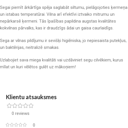
Segai piemīt ārkārtīga spēja saglabāt siltumu, pielāgojoties ķermeņa
un istabas temperatūrai. Vilna arī efektīvi iztvaiko mitrumu un
nepārkarsē ķermeni. Tās īpašības papildina augstas kvalitātes
kokvilnas pārvalks, kas ir draudzīgs ādai un gaisa caurlaidīgs.
Sega ar vilnas pildījumu ir sevišķi higiēniska, jo nepiesaista putekļus,
un baktērijas, neitralizē smakas.
Uzlabojiet sava miega kvalitāti vai uzdāviniet segu cilvēkiem, kurus
mīlat un kuri vēlētos gulēt uz mākoņiem!
Klientu atsauksmes
0 reviews
0