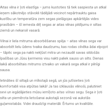
Aitas vilna ir ļoti elastīga – jums kustoties tā tiek saspiesta un atkal
ieņem sākotnējo stāvokli tādējādi veicinot nepārtrauktu gaisa
kustību un temperatūra zem segas pielāgojas apkārtējās vides
prasībām – šī iemesla dēļ segas ar aitas vilnas pildījumu ir siltas
ziemā un nekarsē vasarā.
Vilnai ir liela mitruma absorbēšanas spēja – aitas vilnas sega var
absorbēt lielu ūdens tvaika daudzumu, kas rodas cilvēka ādai elpojot
– tāpēc sega pa nakti nekļūst mitra un nezaudē savas sildošās
īpašības un Jūsu ķermenis visu nakti paliek sauss un silts. Dienas
laikā absorbētais mitrums iztvaiko un vakarā sega atkal ir pilnīgi
sausa.
Ietināties šī siltajā un mīkstajā segā, un jūs jutīsieties ļoti
komfortabli visa atpūtas laikā! Ja tas izklausās vilinoši, palutiniet
sevi un iegādājieties mūsu iemīļoto
aitas vilnas
segu. Sega ir ļoti
silta un piemērota lietošanai aukstajā sezonā vai aukstās
guļamistabās. Videi draudzīgi materiāli. Ērtums un kvalitāte.