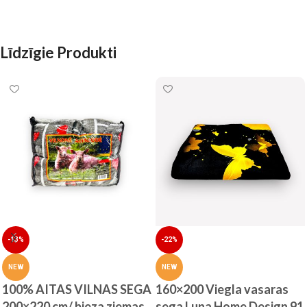
Līdzīgie Produkti
-13%
-22%
NEW
NEW
100% AITAS VILNAS SEGA
160×200 Viegla vasaras
200×220 cm/ bieza ziemas
sega Luna Home Design 91