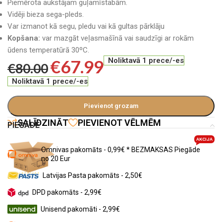
Piemērota aukstājam guļamīstabām.
Vidēji bieza sega-pleds.
Var izmanot kā segu, pledu vai kā gultas pārklāju
Kopšana:
var mazgāt veļasmašīnā vai saudzīgi ar rokām
ūdens temperatūrā 30ºC.
€
67.99
Noliktavā 1 prece/-es
€
80.00
Noliktavā 1 prece/-es
Pievienot grozam
SALĪDZINĀT
PIEVIENOT VĒLMĒM
PIEGĀDE
AKCIJA
Omnivas pakomāts - 0,99€ * BEZMAKSAS Piegāde
no 20 Eur
Latvijas Pasta pakomāts - 2,50€
DPD pakomāts - 2,99€
Unisend pakomāti - 2,99€