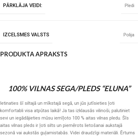
PĀRKLĀJA VEIDI:
Pledi
IZCELSMES VALSTS
Polija
PRODUKTA APRAKSTS
100% VILNAS SEGA/PLEDS “ELUNA”
Ietinaties šī siltajā un mīkstajā segā, un jūs jutīsieties ļoti
komfortabli visa atpūtas laikā! Ja tas izklausās vilinoši, palutiniet
sevi un iegādājieties mūsu iemīļoto 100 % aitas vilnas pledu. Šīs
aitas vilnas pleds ir ļoti silts un piemērots lietošanai aukstajā
sezonā vai aukstās guļamistabās. Videi draudzīgi materiāli. Ērtums