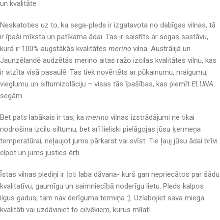
un kvalitāte.
Neskatoties uz to, ka sega-pleds ir izgatavota no dabīgas vilnas, tā
ir īpaši mīksta un patīkama ādai. Tas ir saistīts ar segas sastāvu,
kurā ir 100% augstākās kvalitātes
merino
vilna
.
Austrālijā un
Jaunzēlandē audzētās merino aitas ražo izcilas kvalitātes vilnu, kas
ir atzīta visā pasaulē. Tas tiek novērtēts ar pūkainumu, maigumu,
vieglumu un siltumizolāciju – visas tās īpašības, kas piemīt
ELUNA
segām.
Bet pats labākais ir tas, ka
merino
vilnas izstrādājumi ne tikai
nodrošina izcilu siltumu, bet arī lieliski pielāgojas jūsu ķermeņa
temperatūrai, neļaujot jums pārkarst vai svīst. Tie ļauj jūsu ādai brīvi
elpot un jums justies ērti.
Īstas vilnas plediņi ir ļoti laba dāvana- kurš gan nepriecātos par šādu
kvalitatīvu, gaumīgu un saimniecībā noderīgu lietu. Pleds kalpos
ilgus gadus, tam nav derīguma termiņa :). Uzlabojiet sava miega
kvalitāti vai uzdāviniet to cilvēkiem, kurus mīlat!