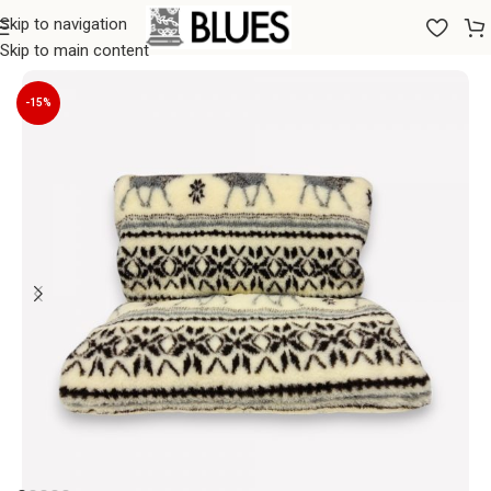
Skip to navigation
Sākums
/
Segas
/
100% Aitas vilnas pledi
Skip to main content
-15%