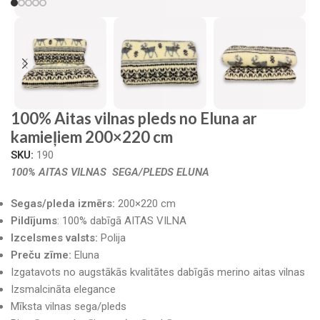
100% Aitas vilnas pleds no Eluna ar
kamieļiem 200×220 cm
SKU:
190
100% AITAS VILNAS SEGA/PLEDS ELUNA
Segas/pleda izmērs:
200×220 cm
Pildījums
: 100% dabīgā AITAS VILNA
Izcelsmes valsts:
Polija
Preču zīme:
Eluna
Izgatavots no augstākās kvalitātes dabīgās merino aitas vilnas
Izsmalcināta elegance
Mīksta vilnas sega/pleds