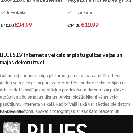
sega
Ir veikalā
Ir veikalā
€
10.99
€
34.99
€
14.00
€
40.00
Pievienot grozam
Pievienot grozam
BLUES.LV Interneta veikals ar plašu gultas veļas un
mājas dekoru izvēli
Gultas veļa ir nemainīgs jebkuras guļamistabas atribūts. Tieši
gultas veļa piešķir tai pareizo atmosfēru, padarot telpu mājīgu un
ērtu, radot labvēlīgus apstākļus produktīvam darbam vai palīdzot
atpūsties pēc smagas dienas. Arvien biežāk klienti vēlas veikt
pasūtījumu interneta veikalā, kad brīvajā laikā var sēsties pie datora
vai sava telefonā, apskatīt fotogrāfijas ar esošām prēcēm un
Lasīt vairāk...
mierīgi iegādāties sev tīkamās. Mūsu interneta veikalā ir liels gultas
veļas katalogs: pieejamas gan kokvilnas, gan kokvilna satīna gultas
veļas.