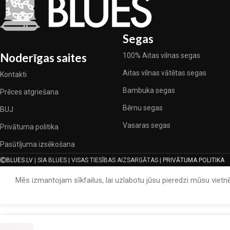
Segas
Noderīgas saites
100% Aitas vilnas segas
Aitas vilnas vātētas segas
Kontakti
Bambuka segas
Prēces atgriešana
Bērnu segas
BUJ
Vasaras segas
Privātuma politika
Pasūtījuma izsēkošana
BLUES.LV
| SIA BLUES | VISAS TIESĪBAS AIZSARGĀTAS |
PRIVĀTUMA POLITIKA
Mēs izmantojam sīkfailus, lai uzlabotu jūsu pieredzi mūsu vietnē