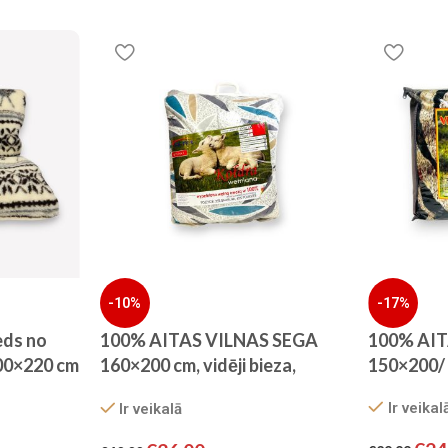
-10%
-17%
eds no
100% AITAS VILNAS SEGA
100% AIT
200×220 cm
160×200 cm, vidēji bieza,
150×200/ 
starpsezonai
Ir veikal
Ir veikalā