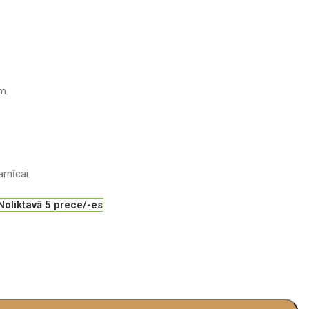
m.
rnīcai.
Noliktavā 5 prece/-es