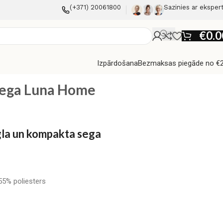
(+371) 20061800
Sazinies ar eksper
€
0.0
Izpārdošana
Bezmaksas piegāde no €
sega Luna Home
gla un kompakta sega
55% poliesters