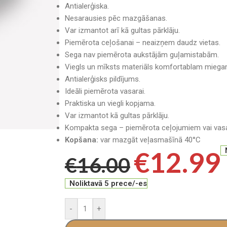
Antialerģiska.
Nesarausies pēc mazgāšanas.
Var izmantot arī kā gultas pārklāju.
Piemērota ceļošanai – neaizņem daudz vietas.
Sega nav piemērota aukstājām guļamistabām.
Viegls un mīksts materiāls komfortablam miega
Antialerģisks pildījums.
Ideāli piemērota vasarai.
Praktiska un viegli kopjama.
Var izmantot kā gultas pārklāju.
Kompakta sega – piemērota ceļojumiem vai vasa
Kopšana:
var mazgāt veļasmašīnā 40°C
€
12.99
€
16.00
Noliktavā 5 prece/-es
-
+