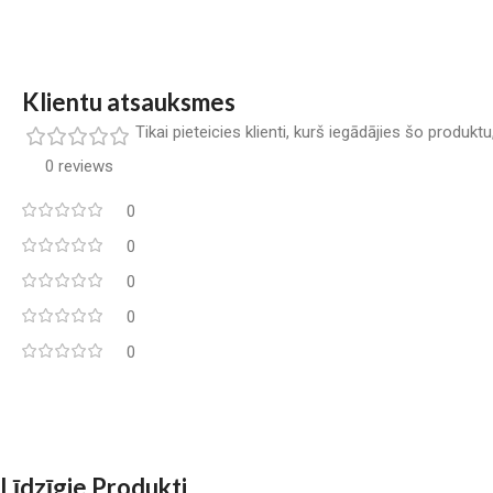
Klientu atsauksmes
Tikai pieteicies klienti, kurš iegādājies šo produkt
0 reviews
0
0
0
0
0
Līdzīgie Produkti