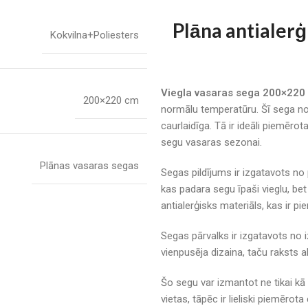
Plāna antialerģ
Kokvilna+Poliesters
Viegla vasaras sega 200×220
200×220 cm
normālu temperatūru. Šī sega nod
caurlaidīga. Tā ir ideāli piemēro
segu vasaras sezonai.
Plānas vasaras segas
Segas pildījums ir izgatavots no
kas padara segu īpaši vieglu, bet
antialerģisks materiāls, kas ir pi
Segas pārvalks ir izgatavots no 
vienpusēja dizaina, taču raksts a
Šo segu var izmantot ne tikai kā
vietas, tāpēc ir lieliski piemērota