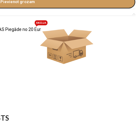
Pievienot grozam
AKCIJA
S Piegāde no 20 Eur
STS