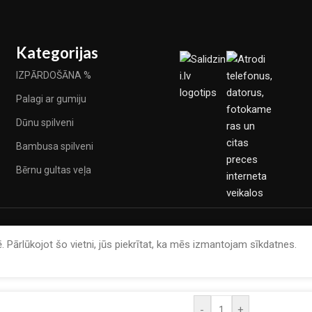
Kategorijas
IZPĀRDOŠĀNA %
Palagi ar gumiju
Dūnu spilveni
Bambusa spilveni
Bērnu gultas veļa
. Pārlūkojot šo vietni, jūs piekrītat, ka mēs izmantojam sīkdatnes.
-
+