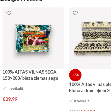
100% AITAS VILNAS SEGA
-15%
150×200/ bieza ziemas sega
100% Aitas vilnas pl
Ir veikalā
Eluna ar kamieļiem 
€
29.99
Ir veikalā