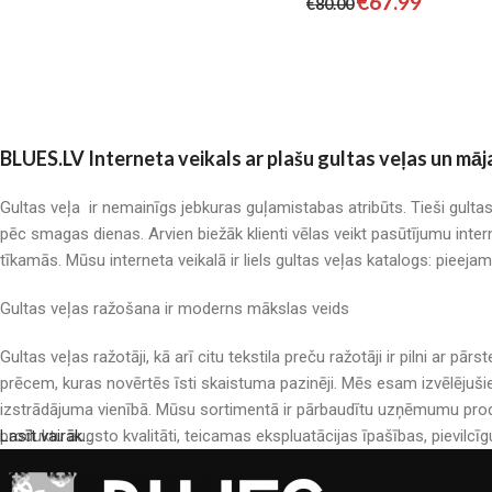
€
67.99
€
80.00
BLUES.LV Interneta veikals ar plašu gultas veļas un māj
Gultas veļa ir nemainīgs jebkuras guļamistabas atribūts. Tieši gulta
pēc smagas dienas. Arvien biežāk klienti vēlas veikt pasūtījumu inter
tīkamās. Mūsu interneta veikalā ir liels gultas veļas katalogs: pieeja
Gultas veļas ražošana ir moderns mākslas veids
Gultas veļas ražotāji, kā arī citu tekstila preču ražotāji ir pilni a
prēcem, kuras novērtēs īsti skaistuma pazinēji. Mēs esam izvēlējuši
izstrādājuma vienībā. Mūsu sortimentā ir pārbaudītu uzņēmumu produ
produktu augsto kvalitāti, teicamas ekspluatācijas īpašības, pievilcīg
Lasīt vairāk...