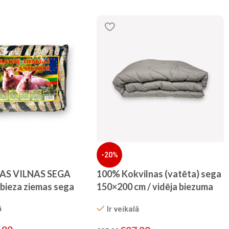
-20%
AS VILNAS SEGA
100% Kokvilnas (vatēta) sega
bieza ziemas sega
150×200 cm / vidēja biezuma
sega
ā
Ir veikalā