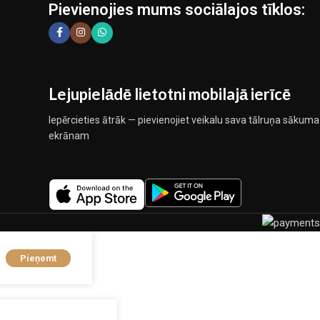
Pievienojies mums sociālajos tīklos:
Lejupielādē lietotni mobilajā ierīcē
Iepērcieties ātrāk — pievienojiet veikalu sava tālruņa sākuma
ekrānam
Pieņemt