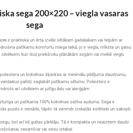
iska sega 200×220 – viegla vasaras
sega
 cm
ir praktiska un ērta izvēle siltākam gadalaikam vai telpām ar
rošina patīkamu komfortu miega laikā, jo ir viegla, mīksta un gaisu
ta cilvēkiem, kuri dod priekšroku plānākām segām vai meklē vieglu
 poliestera un kokvilnas šķiedras ar minimālu pildījuma daudzumu,
 vienlaikus palīdz saglabāt patīkamu siltumu. Poliesters ir
emērots arī cilvēkiem ar jutīgu ādu vai alerģijām.
izturīga un patīkama 100% kokvilnas satīna auduma. Sega ir
bās pusēs ir vienāds, tāpēc tā vienmēr izskatās estētiski un sakopti.
 segu, bet arī kā gultas pārklāju. Tā ir kompakta un neaizņem daudz
 ceļošanai, vasarnīcai vai viesu istabai.