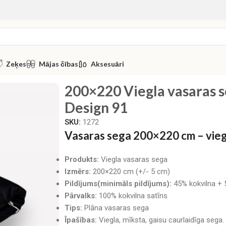
Zeķes
Mājas čības
Aksesuāri
Luna Home Design 91
200×220 Viegla vasaras 
Design 91
SKU:
1272
Vasaras sega 200×220 cm – vie
Produkts:
Viegla vasaras sega
Izmērs:
200×220 cm (+/- 5 cm)
Pildījums(minimāls pildījums):
45% kokvilna + 
Pārvalks:
100% kokvilna satīns
Tips:
Plāna vasaras sega
Īpašības:
Viegla, mīksta, gaisu caurlaidīga sega.