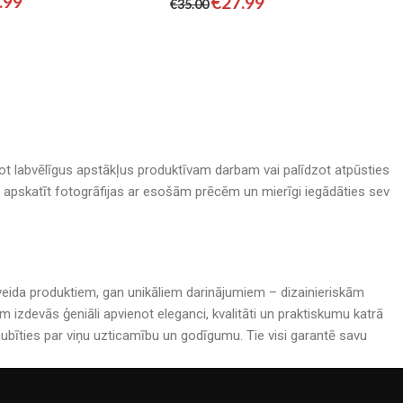
.99
€
27.99
€
35.00
adot labvēlīgus apstākļus produktīvam darbam vai palīdzot atpūsties
nā, apskatīt fotogrāfijas ar esošām prēcēm un mierīgi iegādāties sev
rijveida produktiem, gan unikāliem darinājumiem – dizainieriskām
izdevās ģeniāli apvienot eleganci, kvalitāti un praktiskumu katrā
bīties par viņu uzticamību un godīgumu. Tie visi garantē savu