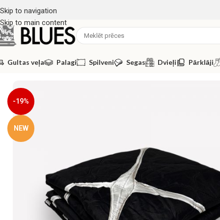
Skip to navigation
Skip to main content
Gultas veļa
Palagi
Spilveni
Segas
Dvieļi
Pārklāji
Sākums
/
Segas
/
Vasaras segas
/
200×220 Viegla vasaras sega 
-19%
NEW