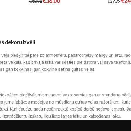
€
24
€
36.00
€
29.99
€
40.00
as dekoru izvēli
s veļa piešķir tai pareizo atmosfēru, padarot telpu mājīgu un ērtu, r
neta veikalā, kad brīvajā laikā var sēsties pie datora vai sava telefo
mas gan kokvilnas, gan kokvilna satīna gultas veļas.
r pārsteidzošiem piedāvājumiem: nereti sastopamies gan ar standarta sē
es jums labākos modeļus no mūsdienu gultas veļas ražotājiem, kuriem 
kti. Kuri daudzu gadu nepārtrauktā kopīgā darbā nedeva iemeslu šau
u izstrādājumu izskatu, ilgu lietošanas laiku un kalpošanas laiku.