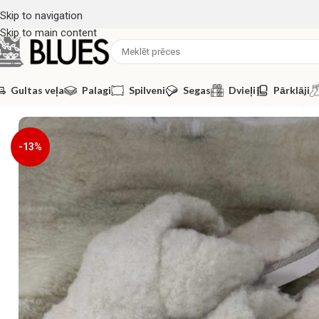
Skip to navigation
Skip to main content
Gultas veļa
Palagi
Spilveni
Segas
Dvieļi
Pārklāji
Sākums
/
Mājas čības
/
Mājas čības / 100% aitas vilna (baltas)
-13%