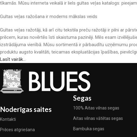
tīkamās. Mūsu interneta veikalā ir liels gultas veļas katalogs: pieeja
Gultas veļas ražošana ir moderns mākslas veids
Gultas veļas ražotāji, kā arī citu tekstila preču ražotāji ir pilni a
prēcem, kuras novērtēs īsti skaistuma pazinēji. Mēs esam izvēlējuši
izstrādājuma vienībā. Mūsu sortimentā ir pārbaudītu uzņēmumu produ
produktu augsto kvalitāti, teicamas ekspluatācijas īpašības, pievilcīg
Lasīt vairāk...
Segas
Noderīgas saites
100% Aitas vilnas segas
Aitas vilnas vātētas segas
Kontakti
Bambuka segas
Prēces atgriešana