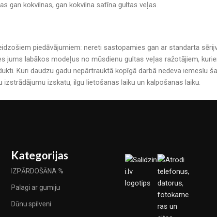
mas gan kokvilnas, gan kokvilna satīna gultas veļas.
r pārsteidzošiem piedāvājumiem: nereti sastopamies gan ar standarta sē
es jums labākos modeļus no mūsdienu gultas veļas ražotājiem, kuriem 
kti. Kuri daudzu gadu nepārtrauktā kopīgā darbā nedeva iemeslu šau
u izstrādājumu izskatu, ilgu lietošanas laiku un kalpošanas laiku.
Kategorijas
IZPĀRDOŠĀNA %
Palagi ar gumiju
Dūnu spilveni