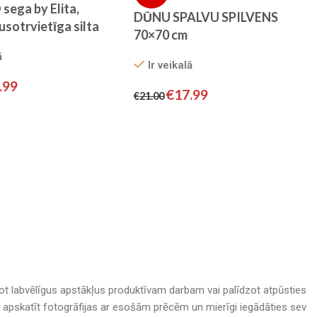
ega by Elita,
DŪNU SPALVU SPILVENS
pusotrvietīga silta
70×70 cm
ga (Balta)
ā
Ir veikalā
.99
€
17.99
€
21.00
adot labvēlīgus apstākļus produktīvam darbam vai palīdzot atpūsties
nā, apskatīt fotogrāfijas ar esošām prēcēm un mierīgi iegādāties sev