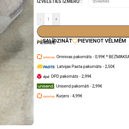
IZVĒLĒTIES IZMĒRU:
-
+
SALĪDZINĀT
PIEVIENOT VĒLMĒM
PIEGĀDE
Omnivas pakomāts - 0,99€ * BEZMAKSA
Latvijas Pasta pakomāts - 2,50€
DPD pakomāts - 2,99€
Unisend pakomāti - 2,99€
Kurjers - 4,99€