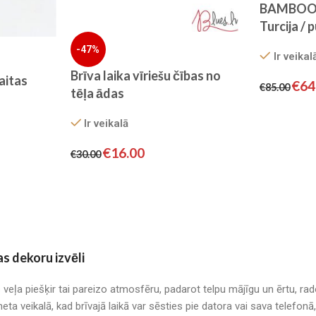
BAMBOO s
Turcija / 
ziemas se
-47%
Ir veikal
Brīva laika vīriešu čības no
 aitas
€
64
€
85.00
tēļa ādas
Ir veikalā
€
16.00
€
30.00
as dekoru izvēli
s veļa piešķir tai pareizo atmosfēru, padarot telpu mājīgu un ērtu, r
neta veikalā, kad brīvajā laikā var sēsties pie datora vai sava telefo