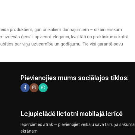
rijveida produktiem, gan unikāliem darinājumiem – dizainieriskām
izdevās ģeniāli apvienot eleganci, kvalitāti un praktiskumu katrā
bīties par viņu uzticamību un godīgumu. Tie visi garantē savu
Pievienojies mums sociālajos tīklos:
Lejupielādē lietotni mobilajā ierīcē
Iepērcieties ātrāk — pievienojiet veikalu sava tālruņa sākuma
ekrānam