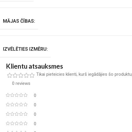
MĀJAS ČĪBAS:
IZVĒLĒTIES IZMĒRU:
Klientu atsauksmes
Tikai pieteicies klienti, kurš iegādājies šo produkt
0 reviews
0
0
0
0