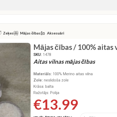
Zeķes
Mājas čības
Aksesuāri
Mājas čības / 100% aitas v
SKU:
1478
Aitas vilnas mājas čības
Materiāls:
100% Merino aitas vilna
Zole:
neslidoša zole
Krāsa: balta
Ražotājs: Polija
€
13.99