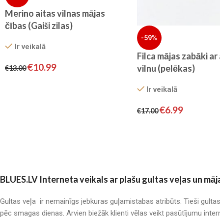
Merino aitas vilnas mājas
čības (Gaiši zilas)
-59%
Ir veikalā
Filca mājas zabāki ar
€
10.99
vilnu (pelēkas)
€
13.00
Ir veikalā
€
6.99
€
17.00
BLUES.LV Interneta veikals ar plašu gultas veļas un māj
Gultas veļa ir nemainīgs jebkuras guļamistabas atribūts. Tieši gulta
pēc smagas dienas. Arvien biežāk klienti vēlas veikt pasūtījumu inter