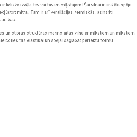
ir lieliska izvēle tev vai tavam mīļotajam! Šai vilnai ir unikāla spēja
ļūstot mitrai. Tam ir arī ventilācijas, termiskās, asinsriti
īpašības.
tes un stipras struktūras merino aitas vilna ar mīkstiem un mīkstiem
 pateicoties tās elastībai un spējai saglabāt perfektu formu.