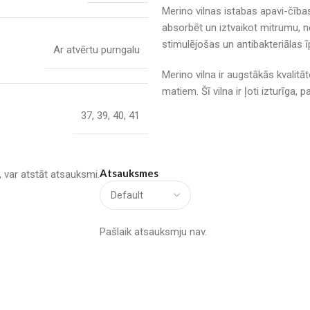
Merino vilnas istabas apavi-čības 
absorbēt un iztvaikot mitrumu, nek
stimulējošas un antibakteriālas 
Ar atvērtu purngalu
Merino vilna ir augstākās kvalitā
matiem. Šī vilna ir ļoti izturīga,
37
,
39
,
40
,
41
Atsauksmes
u, var atstāt atsauksmi.
Pašlaik atsauksmju nav.