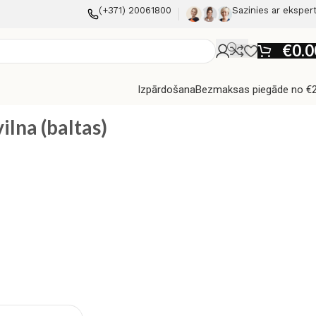
(+371) 20061800
Sazinies ar eksper
€
0.0
Izpārdošana
Bezmaksas piegāde no €
ilna (baltas)