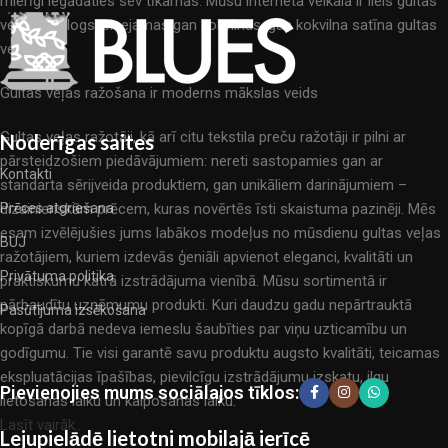
mierīgi iegādāties sev tīkamās. Mūsu interneta veikalā ir liels gultas
veļas katalogs: pieejamas gan kokvilnas, gan kokvilna satīna gultas
veļas.
Gultas veļas ražošana ir moderns mākslas veids
Gultas veļas ražotāji, kā arī citu tekstila preču ražotāji ir pilni ar
Noderīgas saites
pārsteidzošiem piedāvājumiem: nereti sastopamies gan ar
Kontakti
standarta sērijveida produktiem, gan unikāliem darinājumiem –
dizainieriskām prēcem, kuras novērtēs īsti skaistuma pazinēji. Mēs
Prēces atgriešana
esam izvēlējušies jums labākos modeļus no mūsdienu gultas veļas
BUJ
ražotājiem, kuriem izdevās ģeniāli apvienot eleganci, kvalitāti un
Privātuma politika
praktiskumu katrā izstrādājuma vienībā. Mūsu sortimentā ir
pārbaudītu uzņēmumu produkti. Kuri daudzu gadu nepārtrauktā
Pasūtījuma izsēkošana
kopīgā darbā nedeva iemeslu šaubīties par viņu uzticamību un
godīgumu. Tie visi garantē savu produktu augsto kvalitāti, teicamas
ekspluatācijas īpašības, pievilcīgu izstrādājumu izskatu, ilgu
Pievienojies mums sociālajos tīklos:
lietošanas laiku un kalpošanas laiku.
Lasīt vairāk...
Lejupielādē lietotni mobilajā ierīcē