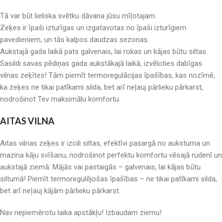
Tā var būt lieliska svētku dāvana jūsu mīļotajam.
Zeķes ir īpaši izturīgas un izgatavotas no īpaši izturīgiem
pavedieniem, un tās kalpos daudzas sezonas.
Aukstajā gada laikā pats galvenais, lai rokas un kājas būtu siltas.
Sasildi savas pēdiņas gada aukstākajā laikā, izvēloties dabīgas
vilnas zeķītes! Tām piemīt termoregulācijas īpašības, kas nozīmē,
ka zeķes ne tikai patīkami silda, bet arī neļauj pārlieku pārkarst,
nodrošinot Tev maksimālu komfortu.
AITAS VILNA
Aitas vilnas zeķes ir izcili siltas, efektīvi pasargā no aukstuma un
mazina kāju svīšanu, nodrošinot perfektu komfortu vēsajā rudenī un
aukstajā ziemā. Mājās vai pastaigās – galvenais, lai kājas būtu
siltumā! Piemīt termoregulējošas īpašības – ne tikai patīkami silda,
bet arī neļauj kājām pārlieku pārkarst.
Nav nepiemērotu laika apstākļu! Izbaudam ziemu!