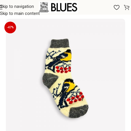
Skip to navigation
Sākums
/
Zeķes
/
Sieviešu zeķes
Skip to main content
-47%