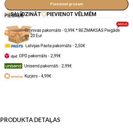
Pievienot grozam
SALĪDZINĀT
PIEVIENOT VĒLMĒM
PIEGĀDE
AKCIJA
Omnivas pakomāts - 0,99€ * BEZMAKSAS Piegāde
no 20 Eur
Latvijas Pasta pakomāts - 2,50€
DPD pakomāts - 2,99€
Unisend pakomāti - 2,99€
Kurjers - 4,99€
PRODUKTA DETAĻAS