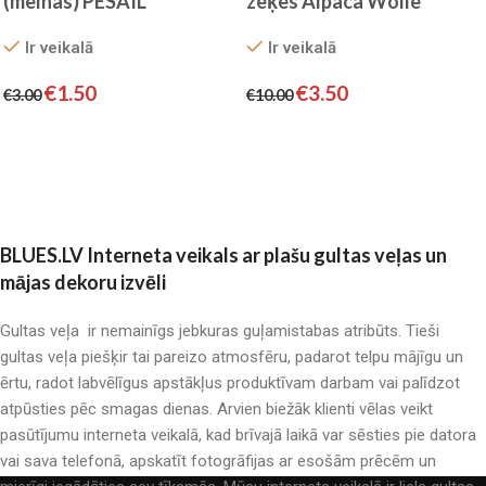
(melnas) PESAIL
zeķes Alpaca Wolle
Ir veikalā
Ir veikalā
€
1.50
€
3.50
€
3.00
€
10.00
Izvēlieties
Izvēlieties
BLUES.LV Interneta veikals ar plašu gultas veļas un
mājas dekoru izvēli
Gultas veļa ir nemainīgs jebkuras guļamistabas atribūts. Tieši
gultas veļa piešķir tai pareizo atmosfēru, padarot telpu mājīgu un
ērtu, radot labvēlīgus apstākļus produktīvam darbam vai palīdzot
atpūsties pēc smagas dienas. Arvien biežāk klienti vēlas veikt
pasūtījumu interneta veikalā, kad brīvajā laikā var sēsties pie datora
vai sava telefonā, apskatīt fotogrāfijas ar esošām prēcēm un