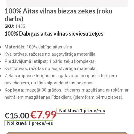
100% Aitas vilnas biezas zeķes (roku
darbs)
SKU:
1455
100% Dabīgās aitas vilnas sieviešu zeķes
Materiāls:
100% dabīga aitas vilna
Kvalitatīvas, ražotas no augstvērtīga materiāla.
Piedāvājumā ietilpst:
1 pāris zeķu komplekts
Kvalitatīvas, ražotas no augstvērtīga materiāla.
Zeķes ir īpaši izturīgas un izgatavotas no īpaši izturīgiem
pavedieniem, un tās kalpos daudzas sezonas.
Kopšana:
mazgāt 30 grādos. Ieticams mazgāšana ar rokām ar
neitrāliem mazgāšanas līdzekļiem. (piemēram bērnu ziepes).
€
7.99
Noliktavā 1 prece/-es
€
15.00
Noliktavā 1 prece/-es