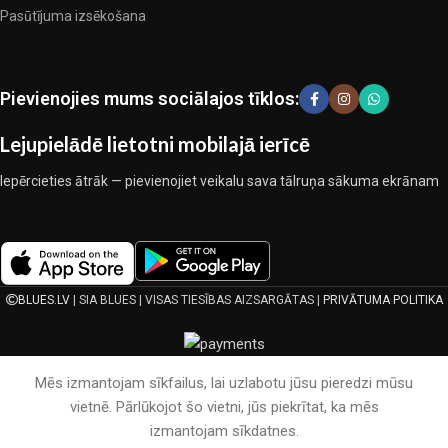
Pasūtījuma izsēkošana
Pievienojies mums sociālajos tīklos:
Lejupielādē lietotni mobilajā ierīcē
Iepērcieties ātrāk — pievienojiet veikalu sava tālruņa sākuma ekrānam
BLUES.LV
| SIA BLUES | VISAS TIESĪBAS AIZSARGĀTAS |
PRIVĀTUMA POLITIKA
Mēs izmantojam sīkfailus, lai uzlabotu jūsu pieredzi mūsu
vietnē. Pārlūkojot šo vietni, jūs piekrītat, ka mēs
izmantojam sīkdatnes.