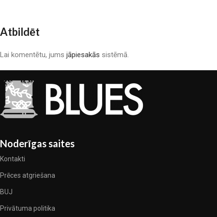
Atbildēt
Lai komentētu, jums
jāpiesakās
sistēmā.
Noderīgas saites
Kontakti
Prēces atgriešana
BUJ
Privātuma politika