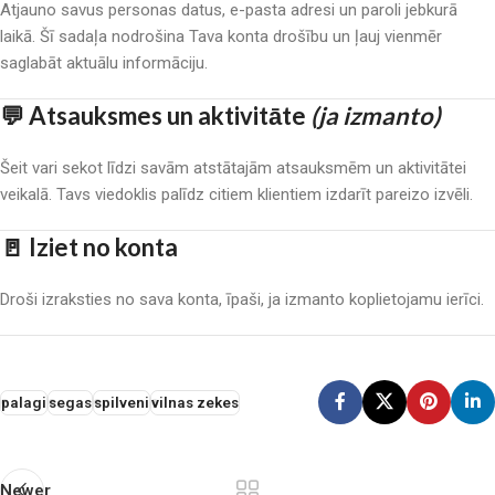
Atjauno savus personas datus, e-pasta adresi un paroli jebkurā
laikā. Šī sadaļa nodrošina Tava konta drošību un ļauj vienmēr
saglabāt aktuālu informāciju.
💬
Atsauksmes un aktivitāte
(ja izmanto)
Šeit vari sekot līdzi savām atstātajām atsauksmēm un aktivitātei
veikalā. Tavs viedoklis palīdz citiem klientiem izdarīt pareizo izvēli.
🚪
Iziet no konta
Droši izraksties no sava konta, īpaši, ja izmanto koplietojamu ierīci.
palagi
segas
spilveni
vilnas zekes
Newer