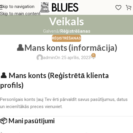
Skip to navigation
Skip to main content
Veikals
Galvenā
/
Rēģistrēšanas
RĒĢISTRĒŠANAS
👤Mans konts (informācija)
0
admin
On 25 aprīlis, 2023
👤 Mans konts (Reģistrētā klienta
profils)
Personīgais konts ļauj Tev ērti pārvaldīt savus pasūtījumus, datus
un iecienītākās preces vienuviet.
📦
Mani pasūtījumi