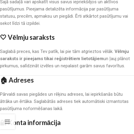
Šajā sadaļā vari apskatīt visus savus iepriekšējos un aktīvos
pasūtījumus. Pieejama detalizēta informācija par pasūtījuma
statusu, precēm, apmaksu un piegādi. Ērti atkārtot pasūtījumu vai
sekot līdzi tā izpildei.
🤍
Vēlmju saraksts
Saglabā preces, kas Tev patīk, lai pie tām atgrieztos vēlāk.
Vēlmju
saraksts ir pieejams tikai reģistrētiem lietotājiem
un ļauj plānot
pirkumus, salīdzināt izvēles un nepalaist garām savus favorītus.
🏠
Adreses
Pārvaldi savas piegādes un rēķinu adreses, lai iepirkšanās būtu
ātrāka un ērtāka. Saglabātās adreses tiek automātiski izmantotas
pasūtījuma noformēšanas laikā.
🔐
Konta informācija