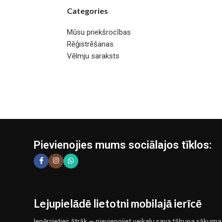
Categories
Mūsu priekšrocības
Rēģistrēšanas
Vēlmju saraksts
Pievienojies mums sociālajos tīklos:
Lejupielādē lietotni mobilajā ierīcē
Iepērcieties ātrāk — pievienojiet veikalu sava tālruņa sākuma