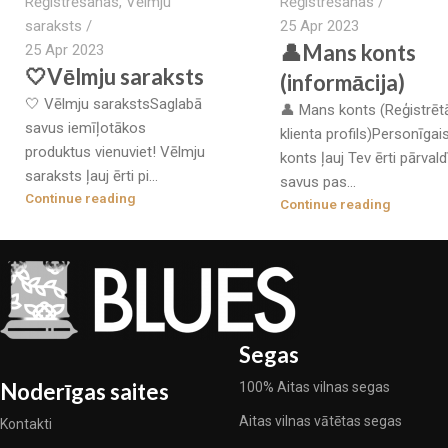
Rēģistrēšanas
,
Vēlmju
Rēģistrēšanas
saraksts
25 Apr 2023
👤Mans konts
25 Apr 2023
🤍Vēlmju saraksts
(informācija)
🤍 Vēlmju sarakstsSaglabā
👤 Mans konts (Reģistrēt
savus iemīļotākos
klienta profils)Personīgai
produktus vienuviet! Vēlmju
konts ļauj Tev ērti pārvald
saraksts ļauj ērti pi...
savus pas...
Continue reading
Continue reading
Segas
Noderīgas saites
100% Aitas vilnas segas
Aitas vilnas vātētas segas
Kontakti