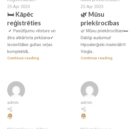
25 Apr 2023
25 Apr 2023
🛏 Kāpēc
🌿 Mūsu
reģistrēties
priekšrocības
✔ Pasūtījumu vēsture un
🌿 Mūsu priekšrocības🛏
ātra atkārtota pirkšana✔
Dabīgi audumi🌿
Iecienītākie gultas veļas
Hipoalerģiski materiāli🧼
komplekti&...
Viegla...
Continue reading
Continue reading
admin
admin
0
0