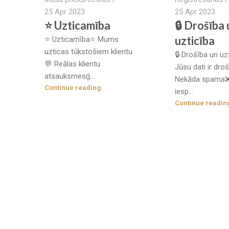
25 Apr 2023
25 Apr 2023
⭐ Uzticamība
🔒 Drošība
uzticība
⭐ Uzticamība⭐ Mums
uzticas tūkstošiem klientu
🔒 Drošība un uz
💬 Reālas klientu
Jūsu dati ir dro
atsauksmesǵ...
Nekāda spama❌
Continue reading
iesp...
Continue readin