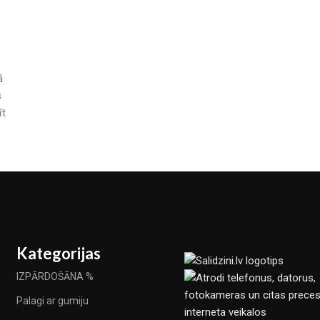
ā
s
īt
Kategorijas
IZPĀRDOŠĀNA %
Palagi ar gumiju