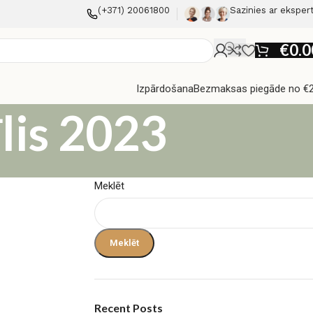
(+371) 20061800
Sazinies ar eksper
€
0.0
Izpārdošana
Bezmaksas piegāde no €
lis 2023
Meklēt
Meklēt
Recent Posts