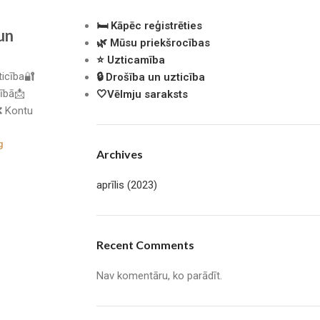
🛏 Kāpēc reģistrēties
 un
🌿 Mūsu priekšrocības
⭐ Uzticamība
ticība🔐
🔒 Drošība un uzticība
šībā📩
🤍Vēlmju saraksts
 Kontu
g
Archives
aprīlis (2023)
Recent Comments
Nav komentāru, ko parādīt.