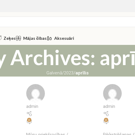
Zeķes
Mājas čības
Aksesuāri
 Archives: aprī
Galvenā
/
2023
/
aprīlis
admin
admin
0
0
Mūsu priekšrocības
Rēģistrēšanas