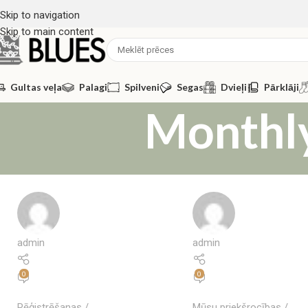
Skip to navigation
Skip to main content
Gultas veļa
Palagi
Spilveni
Segas
Dvieļi
Pārklāji
Monthly
admin
admin
0
0
Rēģistrēšanas
Mūsu priekšrocības