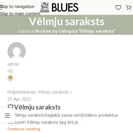
Skip to navigation
Skip to main content
Vēlmju saraksts
Galvenā
/
Archive by Category "Vēlmju saraksts"
admin
0
Rēģistrēšanas
,
Vēlmju saraksts
25 Apr 2023
🤍Vēlmju saraksts
🤍 Vēlmju sarakstsSaglabā savus iemīļotākos produktus
vienuviet! Vēlmju saraksts ļauj ērti pi...
Continue reading