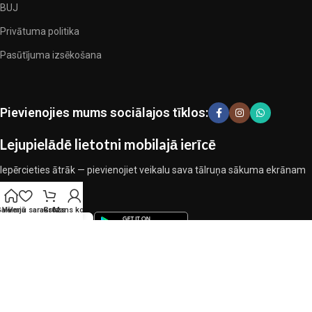
BUJ
Privātuma politika
Pasūtījuma izsēkošana
Pievienojies mums sociālajos tīklos:
Lejupielādē lietotni mobilajā ierīcē
Iepērcieties ātrāk — pievienojiet veikalu sava tālruņa sākuma ekrānam
Galvenā
Vēlmju saraksts
Grozs
Mans konts
BLUES.LV
| SIA BLUES | VISAS TIESĪBAS AIZSARGĀTAS |
PRIVĀTUMA POLITIKA
Mēs izmantojam sīkfailus, lai uzlabotu jūsu pieredzi mūsu