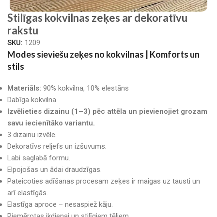
Stilīgas kokvilnas zeķes ar dekoratīvu
rakstu
SKU:
1209
Modes sieviešu zeķes no kokvilnas | Komforts un
stils
Materiāls:
90% kokvilna, 10% elestāns
Dabīga kokvilna
Izvēlieties dizainu (1–3) pēc attēla un pievienojiet grozam
savu iecienītāko variantu.
3 dizainu izvēle.
Dekoratīvs reljefs un izšuvums.
Labi saglabā formu.
Elpojošas un ādai draudzīgas.
Pateicoties adīšanas procesam zeķes ir maigas uz tausti un
arī elastīgās.
Elastīga aproce – nesaspiež kāju.
Piemērotas ikdienai un stilīgiem tēliem.