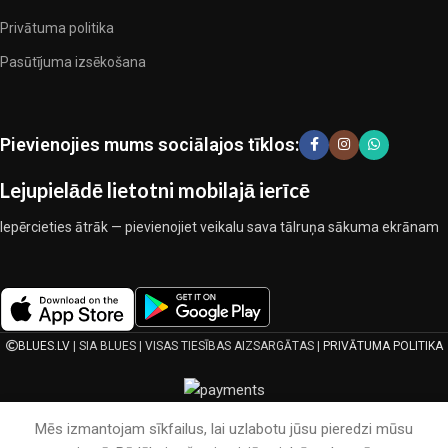
ražotājiem, kuriem izdevās ģeniāli apvienot eleganci, kvalitāti un
Privātuma politika
praktiskumu katrā izstrādājuma vienībā. Mūsu sortimentā ir
pārbaudītu uzņēmumu produkti. Kuri daudzu gadu nepārtrauktā
Pasūtījuma izsēkošana
kopīgā darbā nedeva iemeslu šaubīties par viņu uzticamību un
godīgumu. Tie visi garantē savu produktu augsto kvalitāti, teicamas
ekspluatācijas īpašības, pievilcīgu izstrādājumu izskatu, ilgu
Pievienojies mums sociālajos tīklos:
lietošanas laiku un kalpošanas laiku.
Lejupielādē lietotni mobilajā ierīcē
Iepērcieties ātrāk — pievienojiet veikalu sava tālruņa sākuma ekrānam
BLUES.LV
| SIA BLUES | VISAS TIESĪBAS AIZSARGĀTAS |
PRIVĀTUMA POLITIKA
Mēs izmantojam sīkfailus, lai uzlabotu jūsu pieredzi mūsu