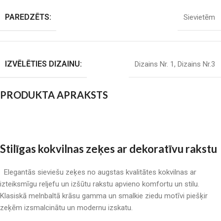
PAREDZĒTS:
Sievietēm
IZVĒLĒTIES DIZAINU:
Dizains Nr. 1
,
Dizains Nr.3
PRODUKTA APRAKSTS
Stilīgas kokvilnas zeķes ar dekoratīvu rakstu
Elegantās sieviešu zeķes no augstas kvalitātes kokvilnas ar
izteiksmīgu reljefu un izšūtu rakstu apvieno komfortu un stilu.
Klasiskā melnbaltā krāsu gamma un smalkie ziedu motīvi piešķir
zeķēm izsmalcinātu un modernu izskatu.