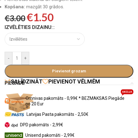
Kopšana:
mazgāt 30 grādos.
€
1.50
€
3.00
IZVĒLĒTIES DIZAINU:
-
+
Pievienot grozam
SALĪDZINĀT
PIEVIENOT VĒLMĒM
PIEGĀDE
AKCIJA
Omnivas pakomāts - 0,99€ * BEZMAKSAS Piegāde
no 20 Eur
Latvijas Pasta pakomāts - 2,50€
DPD pakomāts - 2,99€
Unisend pakomāti - 2,99€