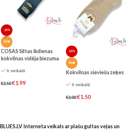
-20%
NEW
COSAS Siltas ikdienas
-50%
kokvilnas vidēja biezuma
NEW
vīriešu zeķes (pelēkas)
Ir veikalā
Kokvilnas sieviešu zeķes
€
1.99
€
2.50
Ir veikalā
Izvēlieties
€
1.50
€
3.00
Izvēlieties
BLUES.LV Interneta veikals ar plašu gultas veļas un