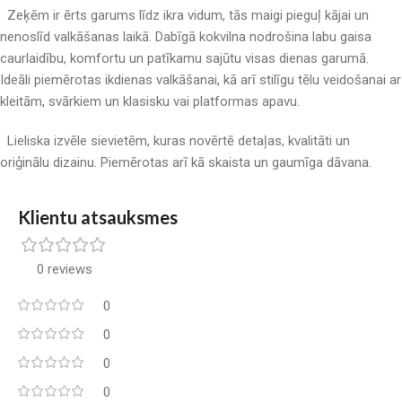
Zeķēm ir ērts garums līdz ikra vidum, tās maigi pieguļ kājai un
nenoslīd valkāšanas laikā. Dabīgā kokvilna nodrošina labu gaisa
caurlaidību, komfortu un patīkamu sajūtu visas dienas garumā.
Ideāli piemērotas ikdienas valkāšanai, kā arī stilīgu tēlu veidošanai ar
kleitām, svārkiem un klasisku vai platformas apavu.
Lieliska izvēle sievietēm, kuras novērtē detaļas, kvalitāti un
oriģinālu dizainu. Piemērotas arī kā skaista un gaumīga dāvana.
Klientu atsauksmes
0 reviews
0
0
0
0