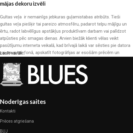
mājas dekoru izvēli
Gultas veļa ir nemainīgs jebkuras guļamistabas atribūts. Tieši
gultas veļa piešķir tai pareizo atmosfēru, padarot telpu mājīgu un
ērtu, radot labvēlīgus apstākļus produktīvam darbam vai palīdzot
atpūsties pēc smagas dienas. Arvien biežāk klienti vēlas veikt
pasūtījumu interneta veikalā, kad brīvajā laikā var sēsties pie datora
vai sava telefonā, apskatīt fotogrāfijas ar esošām prēcēm un
Lasīt vairāk...
mierīgi iegādāties sev tīkamās. Mūsu interneta veikalā ir liels gultas
veļas katalogs: pieejamas gan kokvilnas, gan kokvilna satīna gultas
veļas.
Gultas veļas ražošana ir moderns mākslas veids
Gultas veļas ražotāji, kā arī citu tekstila preču ražotāji ir pilni ar
Noderīgas saites
pārsteidzošiem piedāvājumiem: nereti sastopamies gan ar
Kontakti
standarta sērijveida produktiem, gan unikāliem darinājumiem –
dizainieriskām prēcem, kuras novērtēs īsti skaistuma pazinēji. Mēs
Prēces atgriešana
esam izvēlējušies jums labākos modeļus no mūsdienu gultas veļas
BUJ