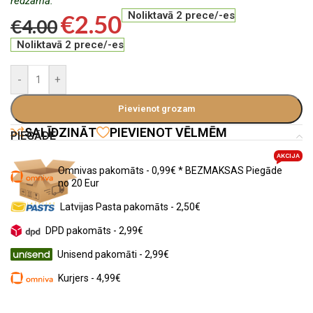
redzamā.
€
2.50
Noliktavā 2 prece/-es
€
4.00
Noliktavā 2 prece/-es
-
+
Pievienot grozam
SALĪDZINĀT
PIEVIENOT VĒLMĒM
PIEGĀDE
AKCIJA
Omnivas pakomāts - 0,99€ * BEZMAKSAS Piegāde
no 20 Eur
Latvijas Pasta pakomāts - 2,50€
DPD pakomāts - 2,99€
Unisend pakomāti - 2,99€
Kurjers - 4,99€