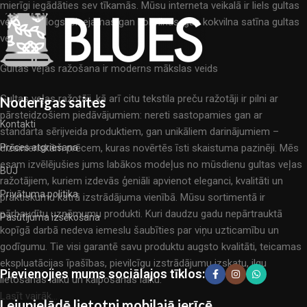
mierīgi iegādāties sev tīkamās. Mūsu interneta veikalā ir liels gultas
veļas katalogs: pieejamas gan kokvilnas, gan kokvilna satīna gultas
veļas.
Gultas veļas ražošana ir moderns mākslas veids
Gultas veļas ražotāji, kā arī citu tekstila preču ražotāji ir pilni ar
Noderīgas saites
pārsteidzošiem piedāvājumiem: nereti sastopamies gan ar
Kontakti
standarta sērijveida produktiem, gan unikāliem darinājumiem –
dizainieriskām prēcem, kuras novērtēs īsti skaistuma pazinēji. Mēs
Prēces atgriešana
esam izvēlējušies jums labākos modeļus no mūsdienu gultas veļas
BUJ
ražotājiem, kuriem izdevās ģeniāli apvienot eleganci, kvalitāti un
Privātuma politika
praktiskumu katrā izstrādājuma vienībā. Mūsu sortimentā ir
pārbaudītu uzņēmumu produkti. Kuri daudzu gadu nepārtrauktā
Pasūtījuma izsēkošana
kopīgā darbā nedeva iemeslu šaubīties par viņu uzticamību un
godīgumu. Tie visi garantē savu produktu augsto kvalitāti, teicamas
ekspluatācijas īpašības, pievilcīgu izstrādājumu izskatu, ilgu
Pievienojies mums sociālajos tīklos:
lietošanas laiku un kalpošanas laiku.
Lasīt vairāk...
Lejupielādē lietotni mobilajā ierīcē