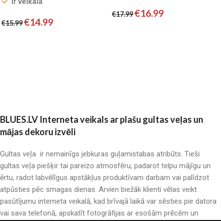
Ir veikalā
SATĪNS
€
16.99
€
17.99
€
14.99
€
15.99
Pievienot grozam
Pievienot grozam
BLUES.LV Interneta veikals ar plašu gultas veļas un
mājas dekoru izvēli
Gultas veļa ir nemainīgs jebkuras guļamistabas atribūts. Tieši
gultas veļa piešķir tai pareizo atmosfēru, padarot telpu mājīgu un
ērtu, radot labvēlīgus apstākļus produktīvam darbam vai palīdzot
atpūsties pēc smagas dienas. Arvien biežāk klienti vēlas veikt
pasūtījumu interneta veikalā, kad brīvajā laikā var sēsties pie datora
vai sava telefonā, apskatīt fotogrāfijas ar esošām prēcēm un