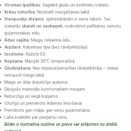
Virsmas īpašības:
Saglabā gludu un estētisku izskatu.
Krāsu noturība:
Neizbalē mazgāšanas laikā.
Vienpusējs dizains:
spilvendrānām ir viens raksts. Tas
izskatās
skaisti un saskaņoti
, nodrošinot patīkamu, vienotu
guļamistabas stilu.
Ādas sajūta:
Maiga, nekairina ādu.
Aizdare:
Kabatiņas tipa (bez rāvējslēdzēja).
Izcelsme:
Ražots ES.
Kopšana:
Mazgāt 30°C temperatūrā.
Gludināšana:
Nav nepieciešama.Nav rāvējslēdzēja – nekas
netraucē miega laikā.
Maigs un ādai draudzīgs audums..
Elpojošs materiāls komfortablam miegam.
Neburzīgs un viegli kopjams.
Izturīgs un piemērots ikdienas lietošanai.
Piemērots gan mājai, gan viesu guļamistabai.
Laba kvalitāte par pieejamu cenu.
Bildei ir ilustratīva nozīme un prece var atšķirties no attēlā