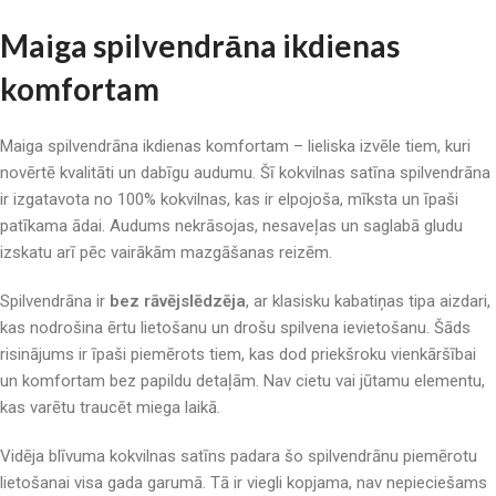
Maiga spilvendrāna ikdienas
komfortam
Maiga spilvendrāna ikdienas komfortam – lieliska izvēle tiem, kuri
novērtē kvalitāti un dabīgu audumu. Šī kokvilnas satīna spilvendrāna
ir izgatavota no 100% kokvilnas, kas ir elpojoša, mīksta un īpaši
patīkama ādai. Audums nekrāsojas, nesaveļas un saglabā gludu
izskatu arī pēc vairākām mazgāšanas reizēm.
Spilvendrāna ir
bez rāvējslēdzēja
, ar klasisku kabatiņas tipa aizdari,
kas nodrošina ērtu lietošanu un drošu spilvena ievietošanu. Šāds
risinājums ir īpaši piemērots tiem, kas dod priekšroku vienkāršībai
un komfortam bez papildu detaļām. Nav cietu vai jūtamu elementu,
kas varētu traucēt miega laikā.
Vidēja blīvuma kokvilnas satīns padara šo spilvendrānu piemērotu
lietošanai visa gada garumā. Tā ir viegli kopjama, nav nepieciešams