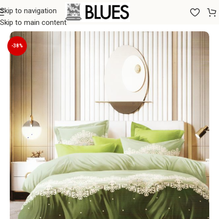
Skip to navigation
Sākums
/
Gultas veļa
/
Spilvendrānas
/
65x65 Spilvendrānas
Skip to main content
-38%