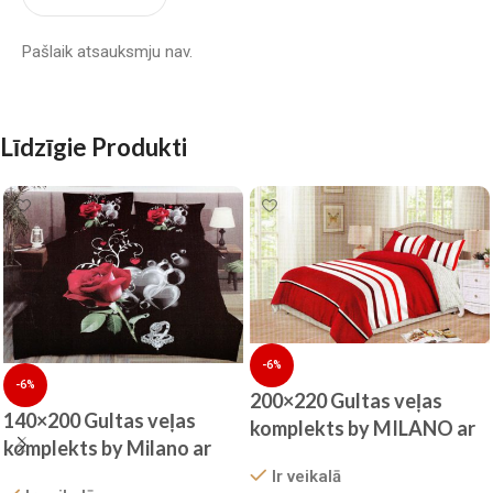
Pašlaik atsauksmju nav.
Līdzīgie Produkti
-6%
-6%
200×220 Gultas veļas
140×200 Gultas veļas
komplekts by MILANO ar
komplekts by Milano ar
palagu/ 100% KOKVILNA
palagu/ 100% KOKVILNA
Ir veikalā
SATĪNS