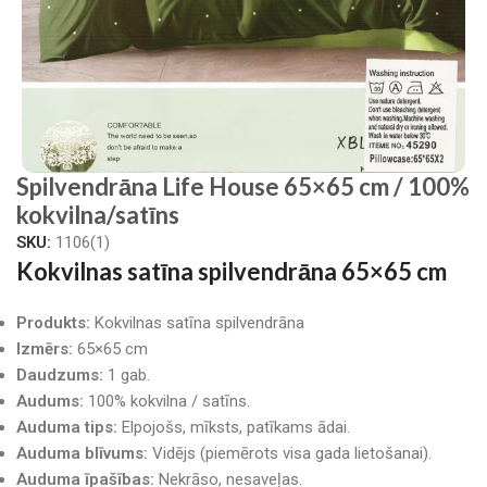
Spilvendrāna Life House 65×65 cm / 100%
kokvilna/satīns
SKU:
1106(1)
Kokvilnas satīna spilvendrāna 65×65 cm
Produkts:
Kokvilnas satīna spilvendrāna
Izmērs:
65×65 cm
Daudzums:
1 gab.
Audums:
100% kokvilna / satīns.
Auduma tips:
Elpojošs, mīksts, patīkams ādai.
Auduma blīvums:
Vidējs (piemērots visa gada lietošanai).
Auduma īpašības:
Nekrāso, nesaveļas.