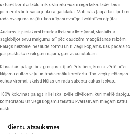
uzturēt komfortablu mikroklimatu visa miega laikā, tādēļ tas ir
piemērots lietošanai jebkurā gadalaikā. Materiāls ļauj ādai elpot un
rada svaiguma sajūtu, kas ir īpaši svarīga kvalitatīvai atpūtai.
Audums ir pietiekami izturīgs ikdienas lietošanai, vienlaikus
saglabājot savu maigumu arī pēc daudzām mazgāšanas reizēm.
Palags neizbalē, nezaudē formu un ir viegli kopjams, kas padara to
par praktisku izvēli gan mājām, gan viesu istabām.
Klasiskais palags bez gumijas ir īpaši ērts tiem, kuri novērtē brīvi
klājamu gultas veļu un tradicionālu komfortu. Tas viegli pielāgojas
gultas virsmai, skaisti klājas un rada sakoptu gultas izskatu.
100% kokvilnas palags ir lieliska izvēle cilvēkiem, kuri meklē dabīgu,
komfortablu un viegli kopjamu tekstilu kvalitatīvam miegam katru
nakti.
Klientu atsauksmes