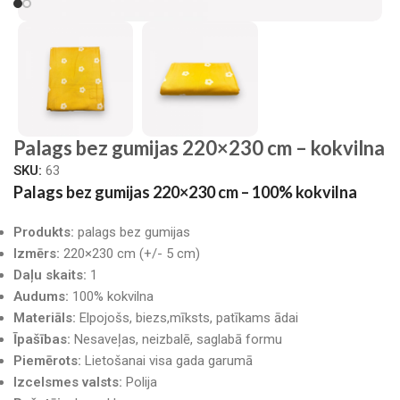
Palags bez gumijas 220×230 cm – kokvilna
SKU:
63
Palags bez gumijas 220×230 cm – 100% kokvilna
Produkts:
palags bez gumijas
Izmērs:
220×230 cm (+/- 5 cm)
Daļu skaits:
1
Audums:
100% kokvilna
Materiāls:
Elpojošs, biezs,mīksts, patīkams ādai
Īpašības:
Nesaveļas, neizbalē, saglabā formu
Piemērots:
Lietošanai visa gada garumā
Izcelsmes valsts:
Polija