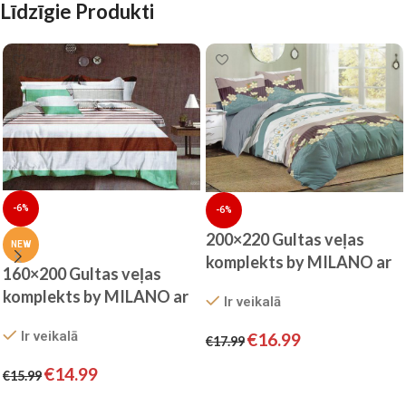
Līdzīgie Produkti
-6%
-6%
200×220 Gultas veļas
NEW
komplekts by MILANO ar
160×200 Gultas veļas
palagu/ 100% KOKVILNA
komplekts by MILANO ar
Ir veikalā
SATĪNS
palagu/ 100% KOKVILNA
Ir veikalā
€
16.99
SATĪNS
€
17.99
Pievienot grozam
€
14.99
€
15.99
Pievienot grozam