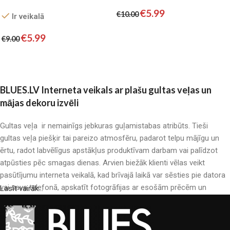
Satin
€
5.99
€
10.00
Ir veikalā
Pievienot grozam
€
5.99
€
9.00
Pievienot grozam
BLUES.LV Interneta veikals ar plašu gultas veļas un
mājas dekoru izvēli
Gultas veļa ir nemainīgs jebkuras guļamistabas atribūts. Tieši
gultas veļa piešķir tai pareizo atmosfēru, padarot telpu mājīgu un
ērtu, radot labvēlīgus apstākļus produktīvam darbam vai palīdzot
atpūsties pēc smagas dienas. Arvien biežāk klienti vēlas veikt
pasūtījumu interneta veikalā, kad brīvajā laikā var sēsties pie datora
vai sava telefonā, apskatīt fotogrāfijas ar esošām prēcēm un
Lasīt vairāk...
mierīgi iegādāties sev tīkamās. Mūsu interneta veikalā ir liels gultas
veļas katalogs: pieejamas gan kokvilnas, gan kokvilna satīna gultas
veļas.