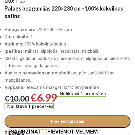
SKU:
1126
Palags bez gumijas 220×230 cm – 100% kokvilnas
satīns
Palaga izmērs:
220×230 -/+5 cm
Daļu skaits:
1
Audums:
100% kokvilna/satīns
Īpašības:
mīksts, elpojošs, nesaveļas, neizbalē.
Mīksts, gluds un patīkams pieskārienam, elpojošs un piemērots
lietošanai visa gada garumā.
Audums
nesaveļas un neizbalē
pat pēc vairākkārtējas
mazgāšanas.
Kopšana:
ieteicams mazgāt 40° C temperatūrā
€
6.99
Noliktavā 1 prece/-es
€
10.00
Noliktavā 1 prece/-es
Pievienot grozam
SALĪDZINĀT
PIEVIENOT VĒLMĒM
PIEGĀDE