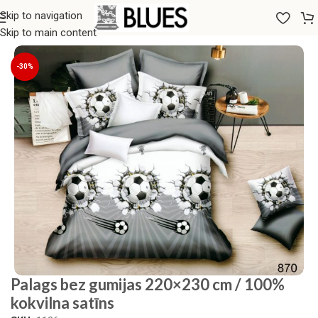
Skip to navigation
Sākums
/
Gultas veļa
/
Palagi
/
Parastie palagi
Skip to main content
-30%
Palags bez gumijas 220×230 cm / 100%
kokvilna satīns