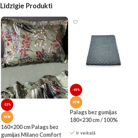
Līdzīgie Produkti
-40%
NEW
-33%
Palags bez gumijas
NEW
180×230 cm / 100%
160×200 cm Palags bez
kokvilna satīns
Ir veikalā
gumijas Milano Comfort