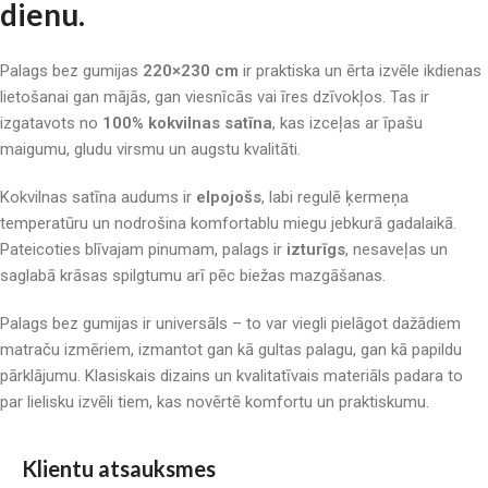
dienu.
Palags bez gumijas
220×230 cm
ir praktiska un ērta izvēle ikdienas
lietošanai gan mājās, gan viesnīcās vai īres dzīvokļos. Tas ir
izgatavots no
100% kokvilnas satīna
, kas izceļas ar īpašu
maigumu, gludu virsmu un augstu kvalitāti.
Kokvilnas satīna audums ir
elpojošs
, labi regulē ķermeņa
temperatūru un nodrošina komfortablu miegu jebkurā gadalaikā.
Pateicoties blīvajam pinumam, palags ir
izturīgs
, nesaveļas un
saglabā krāsas spilgtumu arī pēc biežas mazgāšanas.
Palags bez gumijas ir universāls – to var viegli pielāgot dažādiem
matraču izmēriem, izmantot gan kā gultas palagu, gan kā papildu
pārklājumu. Klasiskais dizains un kvalitatīvais materiāls padara to
par lielisku izvēli tiem, kas novērtē komfortu un praktiskumu.
Klientu atsauksmes