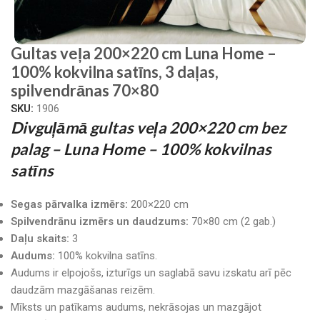
Gultas veļa 200×220 cm Luna Home –
100% kokvilna satīns, 3 daļas,
spilvendrānas 70×80
SKU:
1906
Divguļāmā gultas veļa 200×220 cm bez
palag – Luna Home – 100% kokvilnas
satīns
Segas pārvalka izmērs:
200×220 cm
Spilvendrānu izmērs un daudzums:
70×80 cm (2 gab.)
Daļu skaits:
3
Audums:
100% kokvilna satīns.
Audums ir elpojošs, izturīgs un saglabā savu izskatu arī pēc
daudzām mazgāšanas reizēm.
Mīksts un patīkams audums, nekrāsojas un mazgājot