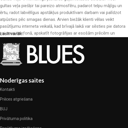
gultas veļa piešķir tai pareizo atmosfēru, padarot telpu mājīgu un
ērtu, radot labvēlīgus apstākļus produktīvam darbam vai palīdzot
atpūsties pēc smagas dienas. Arvien biežāk klienti vēlas veikt
pasūtījumu interneta veikalā, kad brīvajā laikā var sēsties pie datora
vai sava telefonā, apskatīt fotogrāfijas ar esošām prēcēm un
Lasīt vairāk...
mierīgi iegādāties sev tīkamās. Mūsu interneta veikalā ir liels gultas
veļas katalogs: pieejamas gan kokvilnas, gan kokvilna satīna gultas
veļas.
Gultas veļas ražošana ir moderns mākslas veids
Gultas veļas ražotāji, kā arī citu tekstila preču ražotāji ir pilni ar
Noderīgas saites
pārsteidzošiem piedāvājumiem: nereti sastopamies gan ar
Kontakti
standarta sērijveida produktiem, gan unikāliem darinājumiem –
dizainieriskām prēcem, kuras novērtēs īsti skaistuma pazinēji. Mēs
Prēces atgriešana
esam izvēlējušies jums labākos modeļus no mūsdienu gultas veļas
BUJ
ražotājiem, kuriem izdevās ģeniāli apvienot eleganci, kvalitāti un
Privātuma politika
praktiskumu katrā izstrādājuma vienībā. Mūsu sortimentā ir
pārbaudītu uzņēmumu produkti. Kuri daudzu gadu nepārtrauktā