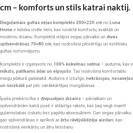
cm – komforts un stils katrai naktij.
Divguļamais gultas veļas komplekts 200×220 cm
no
Luna
Home
ir lieliska izvēle tiem, kas novērtē komfortu, kvalitāti un
modernu dizainu. Komplektā ietilpst segas pārvalks un
divas
spilvendrānas 70×80 cm
, kas nodrošina pilnvērtīgu un estētisku
gultas noformējumu.
Komplekts ir izgatavots no
100% kokvilnas satīna
– auduma, kas ir
mīksts, patīkams ādai un elpojošs
. Tas nodrošina komfortablu
miegu jebkurā gadalaikā. Audums ir izturīgs,
nekrāsojas, nesaveļas
un neizbalē
pat pēc vairākkārtējas mazgāšanas.
Īpaša priekšrocība ir
divpusējais dizains
– pārvalkam un
spilvendrānām katrā pusē ir atšķirīgs raksts, kas ļauj viegli mainīt
guļamistabas izskatu bez papildu aksesuāriem. Gan segas pārvalks,
gan spilvendrānas ir aprīkoti ar
ērtu rāvējslēdzēja aizdari
, kas
nodrošina vienkāršu un ātru lietošanu.