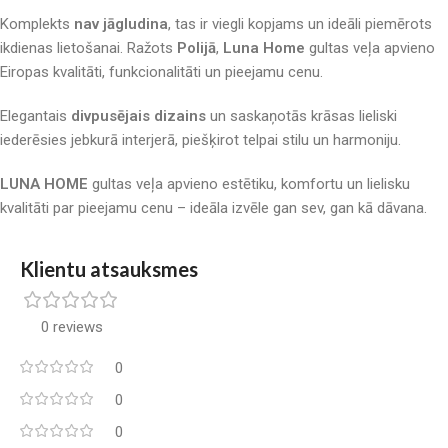
Komplekts
nav jāgludina
, tas ir viegli kopjams un ideāli piemērots
ikdienas lietošanai. Ražots
Polijā
,
Luna Home
gultas veļa apvieno
Eiropas kvalitāti, funkcionalitāti un pieejamu cenu.
Elegantais
divpusējais dizains
un saskaņotās krāsas lieliski
iederēsies jebkurā interjerā, piešķirot telpai stilu un harmoniju.
LUNA HOME
gultas veļa apvieno estētiku, komfortu un lielisku
kvalitāti par pieejamu cenu – ideāla izvēle gan sev, gan kā dāvana.
Klientu atsauksmes
0 reviews
0
0
0