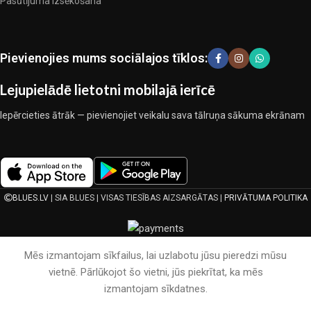
Pasūtījuma izsēkošana
kopīgā darbā nedeva iemeslu šaubīties par viņu uzticamību un
godīgumu. Tie visi garantē savu produktu augsto kvalitāti, teicamas
ekspluatācijas īpašības, pievilcīgu izstrādājumu izskatu, ilgu
Pievienojies mums sociālajos tīklos:
lietošanas laiku un kalpošanas laiku.
Lejupielādē lietotni mobilajā ierīcē
Iepērcieties ātrāk — pievienojiet veikalu sava tālruņa sākuma ekrānam
BLUES.LV
| SIA BLUES | VISAS TIESĪBAS AIZSARGĀTAS |
PRIVĀTUMA POLITIKA
Mēs izmantojam sīkfailus, lai uzlabotu jūsu pieredzi mūsu
vietnē. Pārlūkojot šo vietni, jūs piekrītat, ka mēs
izmantojam sīkdatnes.