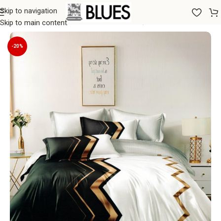
Skip to navigation
Sākums
/
Gultas veļa
/
200x220 GULTAS VEĻAS KOMPLEKTI
Skip to main content
-20%