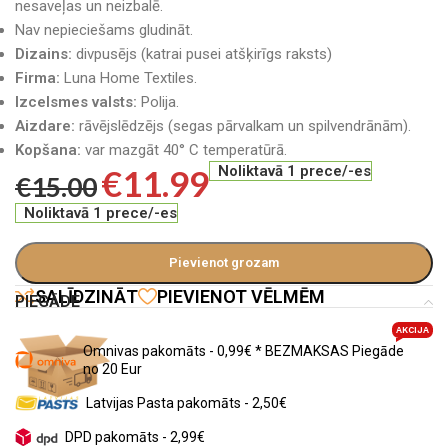
nesaveļas un neizbalē.
Nav nepieciešams gludināt.
Dizains:
divpusējs (katrai pusei atšķirīgs raksts)
Firma:
Luna Home Textiles.
Izcelsmes valsts:
Polija.
Aizdare:
rāvējslēdzējs (segas pārvalkam un spilvendrānām).
Kopšana:
var mazgāt 40° C temperatūrā.
€
11.99
Noliktavā 1 prece/-es
€
15.00
Noliktavā 1 prece/-es
Pievienot grozam
SALĪDZINĀT
PIEVIENOT VĒLMĒM
PIEGĀDE
AKCIJA
Omnivas pakomāts - 0,99€ * BEZMAKSAS Piegāde
no 20 Eur
Latvijas Pasta pakomāts - 2,50€
DPD pakomāts - 2,99€