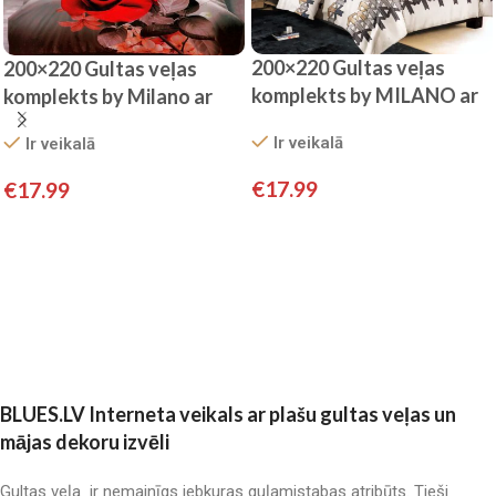
200×220 Gultas veļas
200×220 Gultas veļas
komplekts by MILANO ar
komplekts by Milano ar
palagu/ 100% KOKVILNA
palagu/ 100% kokvilna
Ir veikalā
Ir veikalā
SATĪNS
satīns
€
17.99
€
17.99
Pievienot grozam
Pievienot grozam
BLUES.LV Interneta veikals ar plašu gultas veļas un
mājas dekoru izvēli
Gultas veļa ir nemainīgs jebkuras guļamistabas atribūts. Tieši