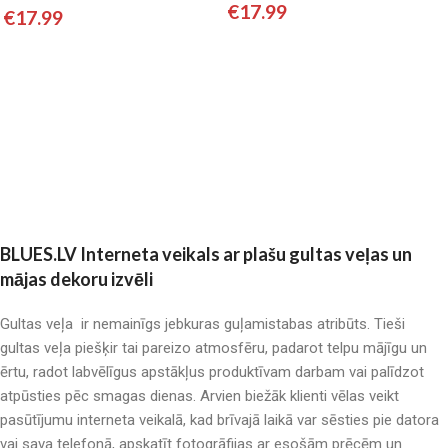
€
17.99
€
17.99
Pievienot grozam
Pievienot grozam
BLUES.LV Interneta veikals ar plašu gultas veļas un
mājas dekoru izvēli
Gultas veļa ir nemainīgs jebkuras guļamistabas atribūts. Tieši
gultas veļa piešķir tai pareizo atmosfēru, padarot telpu mājīgu un
ērtu, radot labvēlīgus apstākļus produktīvam darbam vai palīdzot
atpūsties pēc smagas dienas. Arvien biežāk klienti vēlas veikt
pasūtījumu interneta veikalā, kad brīvajā laikā var sēsties pie datora
vai sava telefonā, apskatīt fotogrāfijas ar esošām prēcēm un