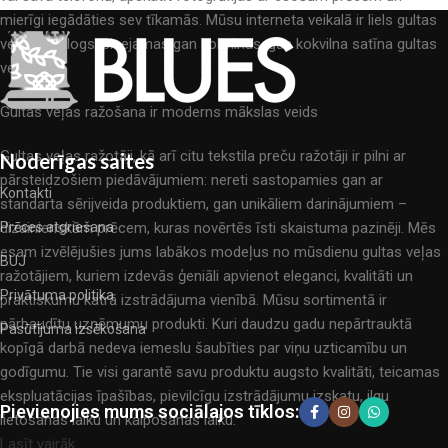
mierīgi iegādāties sev tīkamās. Mūsu interneta veikalā ir liels gultas
veļas katalogs: pieejamas gan kokvilnas, gan kokvilna satīna gultas
veļas.
Gultas veļas ražošana ir moderns mākslas veids
Gultas veļas ražotāji, kā arī citu tekstila preču ražotāji ir pilni ar
Noderīgas saites
pārsteidzošiem piedāvājumiem: nereti sastopamies gan ar
Kontakti
standarta sērijveida produktiem, gan unikāliem darinājumiem –
dizainieriskām prēcem, kuras novērtēs īsti skaistuma pazinēji. Mēs
Prēces atgriešana
esam izvēlējušies jums labākos modeļus no mūsdienu gultas veļas
BUJ
ražotājiem, kuriem izdevās ģeniāli apvienot eleganci, kvalitāti un
Privātuma politika
praktiskumu katrā izstrādājuma vienībā. Mūsu sortimentā ir
pārbaudītu uzņēmumu produkti. Kuri daudzu gadu nepārtrauktā
Pasūtījuma izsēkošana
kopīgā darbā nedeva iemeslu šaubīties par viņu uzticamību un
godīgumu. Tie visi garantē savu produktu augsto kvalitāti, teicamas
ekspluatācijas īpašības, pievilcīgu izstrādājumu izskatu, ilgu
Pievienojies mums sociālajos tīklos:
lietošanas laiku un kalpošanas laiku.
Lasīt vairāk...