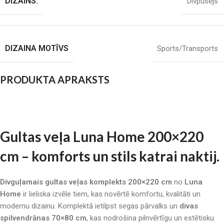
DIZAINS:
Divpusējs
DIZAINA MOTĪVS
Sports/Transports
PRODUKTA APRAKSTS
Gultas veļa Luna Home 200×220
cm – komforts un stils katrai naktij.
Divguļamais gultas veļas komplekts 200×220 cm
no
Luna
Home
ir lieliska izvēle tiem, kas novērtē komfortu, kvalitāti un
modernu dizainu. Komplektā ietilpst segas pārvalks un
divas
spilvendrānas 70×80 cm
, kas nodrošina pilnvērtīgu un estētisku