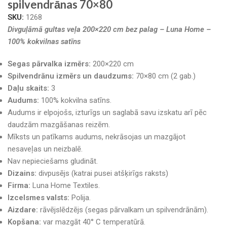
spilvendrānas 70×80
SKU:
1268
Divguļāmā gultas veļa 200×220 cm bez palag – Luna Home –
100% kokvilnas satīns
Segas pārvalka izmērs:
200×220 cm
Spilvendrānu izmērs un daudzums:
70×80 cm (2 gab.)
Daļu skaits:
3
Audums:
100% kokvilna satīns.
Audums ir elpojošs, izturīgs un saglabā savu izskatu arī pēc
daudzām mazgāšanas reizēm.
Mīksts un patīkams audums, nekrāsojas un mazgājot
nesaveļas un neizbalē.
Nav nepieciešams gludināt.
Dizains:
divpusējs (katrai pusei atšķirīgs raksts)
Firma:
Luna Home Textiles.
Izcelsmes valsts:
Polija.
Aizdare:
rāvējslēdzējs (segas pārvalkam un spilvendrānām).
Kopšana:
var mazgāt 40° C temperatūrā.