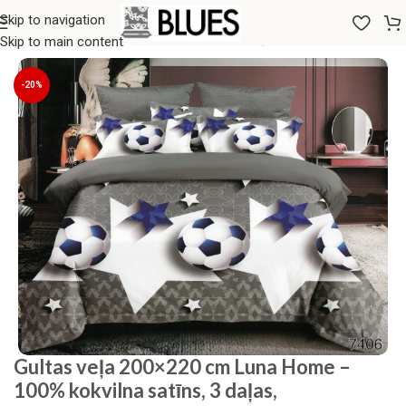
Skip to navigation
Sākums
/
Gultas veļa
/
200x220 GULTAS VEĻAS KOMPLEKTI
Skip to main content
-20%
Gultas veļa 200×220 cm Luna Home –
100% kokvilna satīns, 3 daļas,