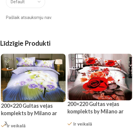
Pašlaik atsauksmju nav.
Līdzīgie Produkti
200×220 Gultas veļas
200×220 Gultas veļas
komplekts by Milano ar
komplekts by Milano ar
palagu/ 100% kokvilna
palagu/ 100% kokvilna
Ir veikalā
satīns
Ir veikalā
satīns