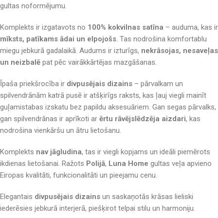
gultas noformējumu.
Komplekts ir izgatavots no
100% kokvilnas satīna
– auduma, kas ir
mīksts, patīkams ādai un elpojošs
. Tas nodrošina komfortablu
miegu jebkurā gadalaikā. Audums ir izturīgs,
nekrāsojas, nesaveļas
un neizbalē
pat pēc vairākkārtējas mazgāšanas.
Īpaša priekšrocība ir
divpusējais dizains
– pārvalkam un
spilvendrānām katrā pusē ir atšķirīgs raksts, kas ļauj viegli mainīt
guļamistabas izskatu bez papildu aksesuāriem. Gan segas pārvalks,
gan spilvendrānas ir aprīkoti ar
ērtu rāvējslēdzēja aizdari
, kas
nodrošina vienkāršu un ātru lietošanu.
Komplekts
nav jāgludina
, tas ir viegli kopjams un ideāli piemērots
ikdienas lietošanai. Ražots
Polijā
,
Luna Home
gultas veļa apvieno
Eiropas kvalitāti, funkcionalitāti un pieejamu cenu.
Elegantais
divpusējais dizains
un saskaņotās krāsas lieliski
iederēsies jebkurā interjerā, piešķirot telpai stilu un harmoniju.