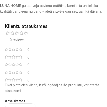
LUNA HOME
gultas veļa apvieno estētiku, komfortu un lielisku
kvalitāti par pieejamu cenu – ideāla izvēle gan sev, gan kā dāvana.
Klientu atsauksmes
0 reviews
0
0
0
0
0
Tikai pieteicies klienti, kurš iegādājies šo produktu, var atstāt
atsauksmi.
Atsauksmes