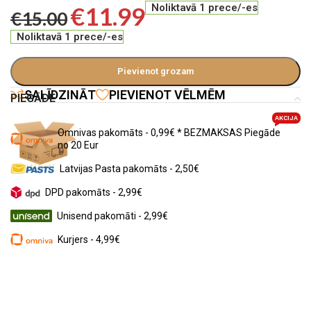
€
11.99
Noliktavā 1 prece/-es
€
15.00
Noliktavā 1 prece/-es
Pievienot grozam
SALĪDZINĀT
PIEVIENOT VĒLMĒM
PIEGĀDE
AKCIJA
Omnivas pakomāts - 0,99€ * BEZMAKSAS Piegāde
no 20 Eur
Latvijas Pasta pakomāts - 2,50€
DPD pakomāts - 2,99€
Unisend pakomāti - 2,99€
Kurjers - 4,99€