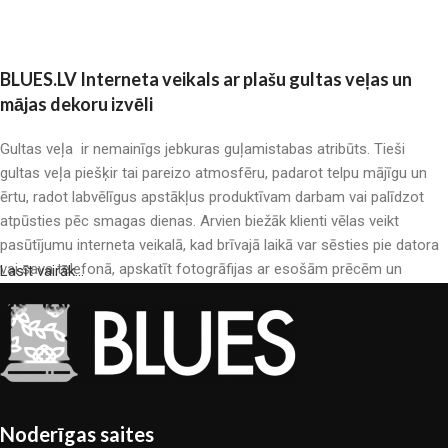
Pievienot grozam
BLUES.LV Interneta veikals ar plašu gultas veļas un
mājas dekoru izvēli
Gultas veļa ir nemainīgs jebkuras guļamistabas atribūts. Tieši
gultas veļa piešķir tai pareizo atmosfēru, padarot telpu mājīgu un
ērtu, radot labvēlīgus apstākļus produktīvam darbam vai palīdzot
atpūsties pēc smagas dienas. Arvien biežāk klienti vēlas veikt
pasūtījumu interneta veikalā, kad brīvajā laikā var sēsties pie datora
vai sava telefonā, apskatīt fotogrāfijas ar esošām prēcēm un
Lasīt vairāk...
mierīgi iegādāties sev tīkamās. Mūsu interneta veikalā ir liels gultas
veļas katalogs: pieejamas gan kokvilnas, gan kokvilna satīna gultas
veļas.
Gultas veļas ražošana ir moderns mākslas veids
Gultas veļas ražotāji, kā arī citu tekstila preču ražotāji ir pilni ar
Noderīgas saites