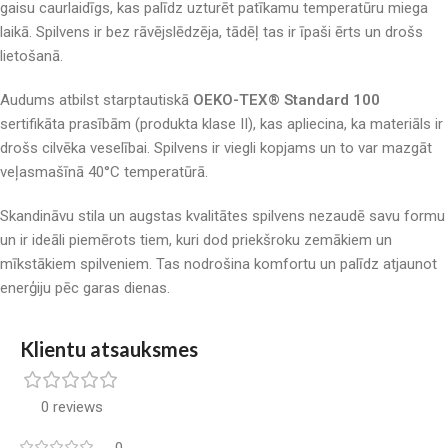
gaisu caurlaidīgs, kas palīdz uzturēt patīkamu temperatūru miega
laikā. Spilvens ir bez rāvējslēdzēja, tādēļ tas ir īpaši ērts un drošs
lietošanā.
Audums atbilst starptautiskā
OEKO-TEX® Standard 100
sertifikāta prasībām (produkta klase II), kas apliecina, ka materiāls ir
drošs cilvēka veselībai. Spilvens ir viegli kopjams un to var mazgāt
veļasmašīnā 40°C temperatūrā.
Skandināvu stila un augstas kvalitātes spilvens nezaudē savu formu
un ir ideāli piemērots tiem, kuri dod priekšroku zemākiem un
mīkstākiem spilveniem. Tas nodrošina komfortu un palīdz atjaunot
enerģiju pēc garas dienas.
Klientu atsauksmes
0 reviews