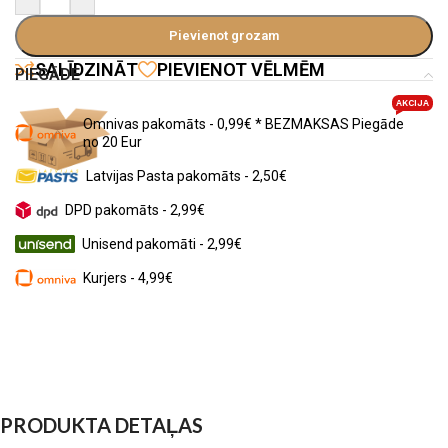
Pievienot grozam
SALĪDZINĀT
PIEVIENOT VĒLMĒM
PIEGĀDE
AKCIJA
Omnivas pakomāts - 0,99€ * BEZMAKSAS Piegāde
no 20 Eur
Latvijas Pasta pakomāts - 2,50€
DPD pakomāts - 2,99€
Unisend pakomāti - 2,99€
Kurjers - 4,99€
PRODUKTA DETAĻAS