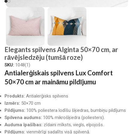
Elegants spilvens Alginta 50×70 cm, ar
rāvējsledzēju (tumšā roze)
SKU:
1048(1)
Antialerģiskais spilvens Lux Comfort
50×70 cm ar maināmu pildījumu
Produkts:
Antialerģisks spilvens
Izmērs:
50×70 cm
Pildījums:
100% poliestera lodīšu šķiedras, bumbiņu pildījums
Spilvena audums:
100% mikrošķiedra (poliesters).
Auduma īpašības:
zīdaini mīksts, viegls, elpojošs.
Pildījums:
vienmērīgi sadalīts visā spilvenā.