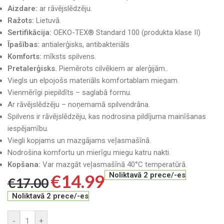
Aizdare:
ar rāvējslēdzēju.
Ražots:
Lietuvā.
Sertifikācija:
OEKO-TEX® Standard 100 (produkta klase II)
Īpašības:
antialerģisks, antibakteriāls
Komforts:
mīksts spilvens.
Pretalerģisks.
Piemērots cilvēkiem ar alerģijām..
Viegls un elpojošs materiāls komfortablam miegam.
Vienmērīgi piepildīts – saglabā formu.
Ar rāvējslēdzēju – noņemamā spilvendrāna.
Spilvens ir rāvējslēdzēju, kas nodrosina pildījuma mainīšanas
iespējamību.
Viegli kopjams un mazgājams veļasmašīnā.
Nodrošina komfortu un mierīgu miegu katru nakti.
Kopšana:
Var mazgāt veļasmašīnā 40°C temperatūrā.
€
14.99
Noliktavā 2 prece/-es
€
17.00
Noliktavā 2 prece/-es
-
+