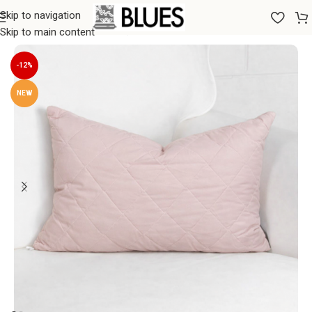
Skip to navigation
Sākums
/
Spilveni
/
Antialerģiskie spilveni
Skip to main content
-12%
NEW