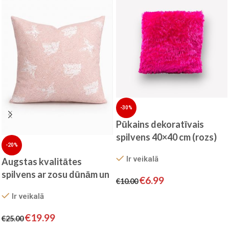
-30%
Pūkains dekoratīvais
spilvens 40×40 cm (rozs)
-20%
Ir veikalā
Augstas kvalitātes
spilvens ar zosu dūnām un
€
6.99
€
10.00
spalvām 70×70 cm
Ir veikalā
Pievienot grozam
€
19.99
€
25.00