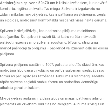
Antialerģisks spilvens 50×70 cm
ir lieliska izvēle tiem, kuri novērtē
komfortu, higiēnu un kvalitatīvu miegu. Spilvens ir izgatavots no
zīdaini mīkstas mikrošķiedras, kas ir patīkama pieskārienam, viegla
un elpojoša, nodrošinot komfortablu miega vidi visas nakts garumā.
Spilvens ir rāvējslēdzēju, kas nodrosina pildījuma mainīšanas
iespējamību. Šie spilveni ir ražoti tā, lai katrs varētu individuāli
pielāgot nepieciesamo spilvena augstumu, blīvumu, stingrumu,
mainot pašrocīgi tā pildījumu – papildinot vai izņemot daļu no esosā
pildījuma.
Spilvena pildījums sastāv no 100% poliestera lodīšu šķiedrām, kas
nodrošina labu gaisa cirkulāciju un palīdz spilvenam saglabāt savu
formu arī pēc ilgstošas lietošanas. Pildījums ir vienmērīgi sadalīts,
tāpēc spilvens saglabā stabilu formu un nodrošina vienmērīgu
atbalstu galvai un kaklam.
Mikrošķiedras audums ir zīdaini gluds un maigs, patīkams ādai un
piemērots arī cilvēkiem, kuri cieš no alerģijām. Audums ir viegls un