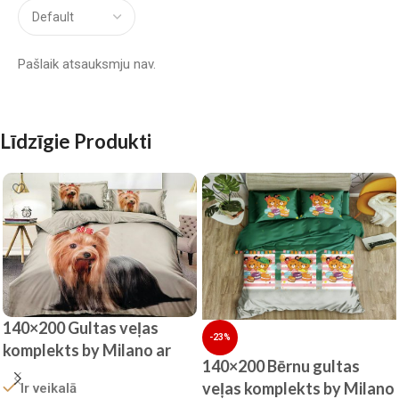
Pašlaik atsauksmju nav.
Līdzīgie Produkti
140×200 Gultas veļas
-23%
komplekts by Milano ar
140×200 Bērnu gultas
palagu/ 100% kokvilna
veļas komplekts by Milano
Ir veikalā
satīns