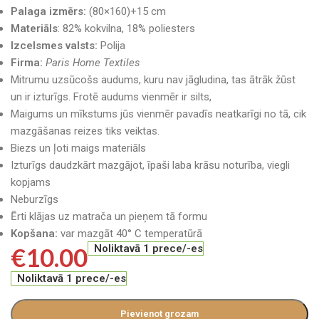
Palaga izmērs:
(80×160)+15 cm
Materiāls
: 82% kokvilna, 18% poliesters
Izcelsmes valsts:
Polija
Firma:
Paris Home Textiles
Mitrumu uzsūcošs audums, kuru nav jāgludina, tas ātrāk žūst
un ir izturīgs. Frotē audums vienmēr ir silts,
Maigums un mīkstums jūs vienmēr pavadīs neatkarīgi no tā, cik
mazgāšanas reizes tiks veiktas.
Biezs un ļoti maigs materiāls
Izturīgs daudzkārt mazgājot, īpaši laba krāsu noturība, viegli
kopjams
Neburzīgs
Ērti klājas uz matrača un pieņem tā formu
Kopšana:
var mazgāt 40° C temperatūrā
€
10.00
Noliktavā 1 prece/-es
Noliktavā 1 prece/-es
Pievienot grozam