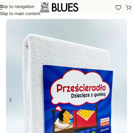
Skip to navigation
Sākums
/
Gultas veļa
/
Palagi
/
Palagi ar gumiju
Skip to main content