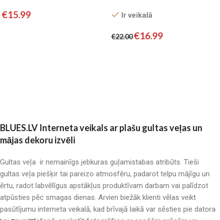
ar palagu/ 100%
€
15.99
Ir veikalā
KOKVILNA SATĪNS
Pievienot grozam
€
16.99
€
22.00
Pievienot grozam
BLUES.LV Interneta veikals ar plašu gultas veļas un
mājas dekoru izvēli
Gultas veļa ir nemainīgs jebkuras guļamistabas atribūts. Tieši
gultas veļa piešķir tai pareizo atmosfēru, padarot telpu mājīgu un
ērtu, radot labvēlīgus apstākļus produktīvam darbam vai palīdzot
atpūsties pēc smagas dienas. Arvien biežāk klienti vēlas veikt
pasūtījumu interneta veikalā, kad brīvajā laikā var sēsties pie datora