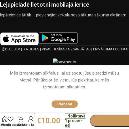
Lejupielādē lietotni mobilajā ierīcē
Iepērcieties ātrāk — pievienojiet veikalu sava tālruņa sākuma ekrānam
BLUES.LV
| SIA BLUES | VISAS TIESĪBAS AIZSARGĀTAS |
PRIVĀTUMA POLITIKA
Mēs izmantojam sīkfailus, lai uzlabotu jūsu pieredzi mūsu
vietnē. Pārlūkojot šo vietni, jūs piekrītat, ka mēs
izmantojam sīkdatnes.
Bērnu
Pieņemt
kokvilnas
palags ar
Noliktavā
gumiju
€
10.00
1 prece/-
Frotte
es
Galvenā
Vēlmju saraksts
Grozs
Mans konts
70×140