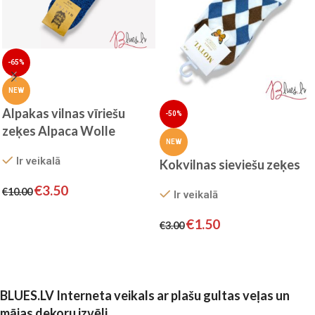
-65%
NEW
Alpakas vilnas vīriešu
-50%
zeķes Alpaca Wolle
NEW
Ir veikalā
Kokvilnas sieviešu zeķes
€
3.50
€
10.00
Ir veikalā
Izvēlieties
€
1.50
€
3.00
Izvēlieties
BLUES.LV Interneta veikals ar plašu gultas veļas un
mājas dekoru izvēli