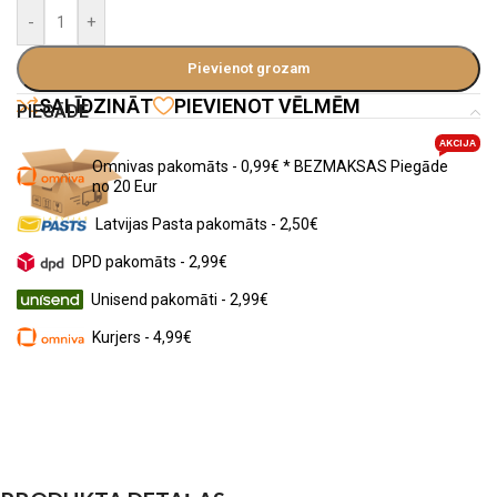
-
+
Pievienot grozam
SALĪDZINĀT
PIEVIENOT VĒLMĒM
PIEGĀDE
AKCIJA
Omnivas pakomāts - 0,99€ * BEZMAKSAS Piegāde
no 20 Eur
Latvijas Pasta pakomāts - 2,50€
DPD pakomāts - 2,99€
Unisend pakomāti - 2,99€
Kurjers - 4,99€