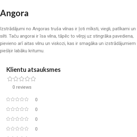
Angora
Izstrādājumi no Angoras truša vilnas ir ļoti mīksti, viegli, patīkami un
silti. Taču angorai ir īsa vilna, tāpēc to vērpj uz stingrāka pavediena,
pievieno arī aitas vilnu un viskozi, kas ir smagāka un izstrādājumiem
piešķir labāku kritumu.
Klientu atsauksmes
0 reviews
0
0
0
0