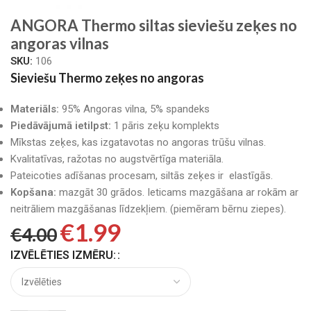
ANGORA Thermo siltas sieviešu zeķes no
angoras vilnas
SKU:
106
Sieviešu Thermo zeķes no angoras
Materiāls:
95% Angoras vilna, 5% spandeks
Piedāvājumā ietilpst:
1 pāris zeķu komplekts
Mīkstas zeķes, kas izgatavotas no angoras trūšu vilnas.
Kvalitatīvas, ražotas no augstvērtīga materiāla.
Pateicoties adīšanas procesam, siltās zeķes ir elastīgās.
Kopšana:
mazgāt 30 grādos. Ieticams mazgāšana ar rokām ar
neitrāliem mazgāšanas līdzekļiem. (piemēram bērnu ziepes).
€
1.99
€
4.00
IZVĒLĒTIES IZMĒRU: