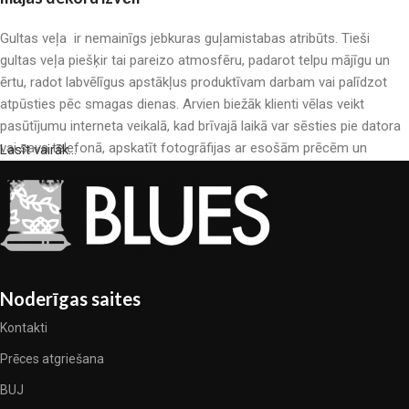
Gultas veļa ir nemainīgs jebkuras guļamistabas atribūts. Tieši
gultas veļa piešķir tai pareizo atmosfēru, padarot telpu mājīgu un
ērtu, radot labvēlīgus apstākļus produktīvam darbam vai palīdzot
atpūsties pēc smagas dienas. Arvien biežāk klienti vēlas veikt
pasūtījumu interneta veikalā, kad brīvajā laikā var sēsties pie datora
vai sava telefonā, apskatīt fotogrāfijas ar esošām prēcēm un
Lasīt vairāk...
mierīgi iegādāties sev tīkamās. Mūsu interneta veikalā ir liels gultas
veļas katalogs: pieejamas gan kokvilnas, gan kokvilna satīna gultas
veļas.
Gultas veļas ražošana ir moderns mākslas veids
Gultas veļas ražotāji, kā arī citu tekstila preču ražotāji ir pilni ar
Noderīgas saites
pārsteidzošiem piedāvājumiem: nereti sastopamies gan ar
Kontakti
standarta sērijveida produktiem, gan unikāliem darinājumiem –
dizainieriskām prēcem, kuras novērtēs īsti skaistuma pazinēji. Mēs
Prēces atgriešana
esam izvēlējušies jums labākos modeļus no mūsdienu gultas veļas
BUJ
ražotājiem, kuriem izdevās ģeniāli apvienot eleganci, kvalitāti un