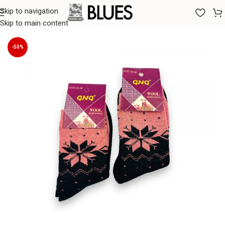
Skip to navigation
Sākums
/
Zeķes
/
Sieviešu zeķes
Skip to main content
-50%