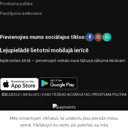
Privātuma politika
praktiskumu katrā izstrādājuma vienībā. Mūsu sortimentā ir
pārbaudītu uzņēmumu produkti. Kuri daudzu gadu nepārtrauktā
Pasūtījuma izsēkošana
kopīgā darbā nedeva iemeslu šaubīties par viņu uzticamību un
godīgumu. Tie visi garantē savu produktu augsto kvalitāti, teicamas
ekspluatācijas īpašības, pievilcīgu izstrādājumu izskatu, ilgu
Pievienojies mums sociālajos tīklos:
lietošanas laiku un kalpošanas laiku.
Lejupielādē lietotni mobilajā ierīcē
Iepērcieties ātrāk — pievienojiet veikalu sava tālruņa sākuma ekrānam
BLUES.LV
| SIA BLUES | VISAS TIESĪBAS AIZSARGĀTAS |
PRIVĀTUMA POLITIKA
Mēs izmantojam sīkfailus, lai uzlabotu jūsu pieredzi mūsu
vietnē. Pārlūkojot šo vietni, jūs piekrītat, ka mēs