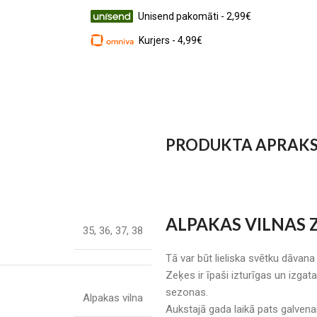
Unisend pakomāti - 2,99€
Kurjers - 4,99€
PRODUKTA APRAK
ALPAKAS VILNAS 
35
,
36
,
37
,
38
Tā var būt lieliska svētku dāvana
Zeķes ir īpaši izturīgas un izga
sezonas.
Alpakas vilna
Aukstajā gada laikā pats galvenai