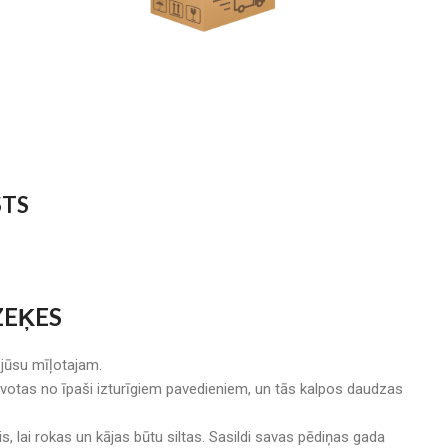
STS
ZEĶES
 jūsu mīļotajam.
tavotas no īpaši izturīgiem pavedieniem, un tās kalpos daudzas
s, lai rokas un kājas būtu siltas. Sasildi savas pēdiņas gada