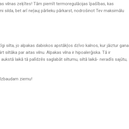
gas vilnas zeķītes! Tām piemīt termoregulācijas īpašības, kas
i silda, bet arī neļauj pārlieku pārkarst, nodrošinot Tev maksimālu
tīgi silta, jo alpakas dabiskos apstākļos dzīvo kalnos, kur jāiztur gana
rt siltāka par aitas vilnu. Alpakas vilna ir hipoalerģiska. Tā ir
ukstā laikā tā palīdzēs saglabāt siltumu, siltā laikā- neradīs sajūtu,
! Izbaudam ziemu!