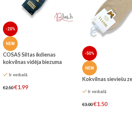
-20%
NEW
-50%
COSAS Siltas ikdienas
kokvilnas vidēja biezuma
NEW
vīriešu zeķes (pelēkas)
Ir veikalā
Kokvilnas sieviešu z
€
1.99
€
2.50
Ir veikalā
€
1.50
€
3.00