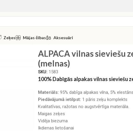
Zeķes
Mājas čības
Aksesuāri
vidēja biezuma (melnas)
ALPACA vilnas sieviešu z
(melnas)
SKU:
1583
100% Dabīgās alpakas vilnas sieviešu 
Materiāls:
95% dabīga alpakas vilna, 5% elestān
Piedāvājumā ietilpst:
1 pāris zeķu komplekts
Kvalitatīvas, ražotas no augstvērtīga materiāla.
Maigas zeķes
Vidēja biezuma
Ikdienas lietošanai