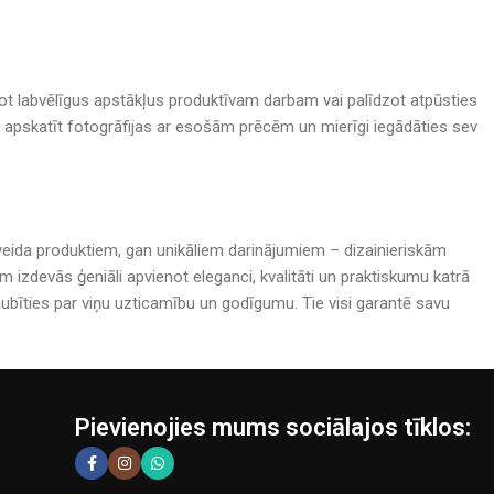
adot labvēlīgus apstākļus produktīvam darbam vai palīdzot atpūsties
nā, apskatīt fotogrāfijas ar esošām prēcēm un mierīgi iegādāties sev
rijveida produktiem, gan unikāliem darinājumiem – dizainieriskām
izdevās ģeniāli apvienot eleganci, kvalitāti un praktiskumu katrā
bīties par viņu uzticamību un godīgumu. Tie visi garantē savu
Pievienojies mums sociālajos tīklos: