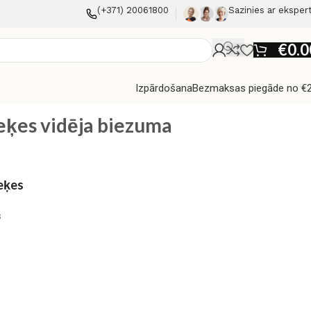
(+371) 20061800
Sazinies ar eksper
€
0.0
Izpārdošana
Bezmaksas piegāde no €
eķes vidēja biezuma
zeķes
s