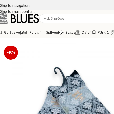
Skip to navigation
Skip to main content
Gultas veļa
Palagi
Spilveni
Segas
Dvieļi
Pārklāji
Sākums
/
Zeķes
/
Sieviešu zeķes
/
ALPACA vilnas sieviešu zeķes 
-40%