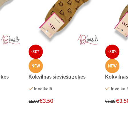
-30%
-30%
NEW
NEW
eķes
Kokvilnas sieviešu zeķes
Kokvilnas
Ir veikalā
Ir veikal
€
3.50
€
3.5
€
5.00
€
5.00