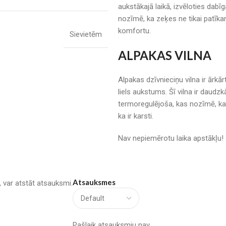
aukstākajā laikā, izvēloties dabī
nozīmē, ka zeķes ne tikai patīkam
komfortu.
Sievietēm
ALPAKAS VILNA
Alpakas dzīvnieciņu vilna ir ārkār
liels aukstums. Šī vilna ir daudzkā
termoregulējoša, kas nozīmē, ka a
ka ir karsti.
Nav nepiemērotu laika apstākļu
Atsauksmes
u, var atstāt atsauksmi.
Pašlaik atsauksmju nav.