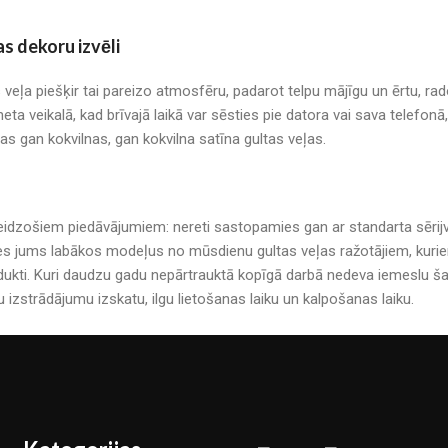
as dekoru izvēli
s veļa piešķir tai pareizo atmosfēru, padarot telpu mājīgu un ērtu, r
neta veikalā, kad brīvajā laikā var sēsties pie datora vai sava telefo
mas gan kokvilnas, gan kokvilna satīna gultas veļas.
r pārsteidzošiem piedāvājumiem: nereti sastopamies gan ar standarta sē
es jums labākos modeļus no mūsdienu gultas veļas ražotājiem, kuriem 
kti. Kuri daudzu gadu nepārtrauktā kopīgā darbā nedeva iemeslu šau
u izstrādājumu izskatu, ilgu lietošanas laiku un kalpošanas laiku.