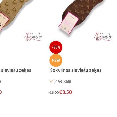
-30%
NEW
 sieviešu zeķes
Kokvilnas sieviešu zeķes
ā
Ir veikalā
0
€
3.50
€
5.00