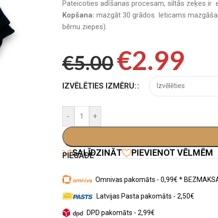
Pateicoties adīšanas procesam, siltās zeķes ir e
Kopšana:
mazgāt 30 grādos. Ieticams mazgāšan
bērnu ziepes).
€
2.99
€
5.00
IZVĒLĒTIES IZMĒRU:
-
+
SALĪDZINĀT
PIEVIENOT VĒLMĒM
PIEGĀDE
Omnivas pakomāts - 0,99€ * BEZMAKSA
Latvijas Pasta pakomāts - 2,50€
DPD pakomāts - 2,99€