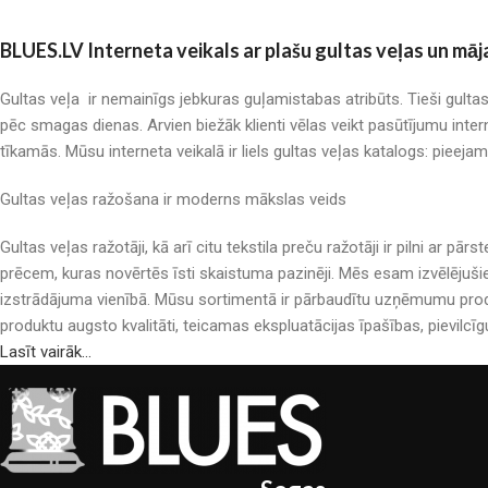
BLUES.LV Interneta veikals ar plašu gultas veļas un māj
Gultas veļa ir nemainīgs jebkuras guļamistabas atribūts. Tieši gulta
pēc smagas dienas. Arvien biežāk klienti vēlas veikt pasūtījumu inter
tīkamās. Mūsu interneta veikalā ir liels gultas veļas katalogs: pieeja
Gultas veļas ražošana ir moderns mākslas veids
Gultas veļas ražotāji, kā arī citu tekstila preču ražotāji ir pilni a
prēcem, kuras novērtēs īsti skaistuma pazinēji. Mēs esam izvēlējuši
izstrādājuma vienībā. Mūsu sortimentā ir pārbaudītu uzņēmumu produ
produktu augsto kvalitāti, teicamas ekspluatācijas īpašības, pievilcīg
Lasīt vairāk...