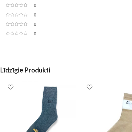
0
0
0
0
Līdzīgie Produkti