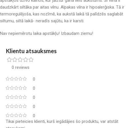
apstākļos dzīvo kalnos, kur jāiztur gana liels aukstums. Šī vilna ir
daudzkārt siltāka par aitas vilnu. Alpakas vilna ir hipoalerģiska. Tā ir
termoregulējoša, kas nozīmē, ka aukstā laikā tā palīdzēs saglabāt
siltumu, siltā laikā- neradīs sajūtu, ka ir karsti.
Nav nepiemērotu laika apstākļu! Izbaudam ziemu!
Klientu atsauksmes
0 reviews
0
0
0
0
0
Tikai pieteicies klienti, kurš iegādājies šo produktu, var atstāt