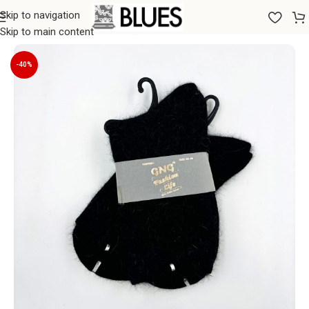
Skip to navigation
Sākums
/
Zeķes
/
Sieviešu zeķes
Skip to main content
-40%