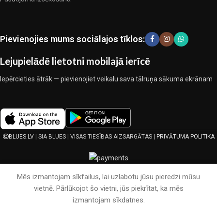
kopīgā darbā nedeva iemeslu šaubīties par viņu uzticamību un
godīgumu. Tie visi garantē savu produktu augsto kvalitāti, teicamas
ekspluatācijas īpašības, pievilcīgu izstrādājumu izskatu, ilgu
Pievienojies mums sociālajos tīklos:
lietošanas laiku un kalpošanas laiku.
Lejupielādē lietotni mobilajā ierīcē
Iepērcieties ātrāk — pievienojiet veikalu sava tālruņa sākuma ekrānam
BLUES.LV
| SIA BLUES | VISAS TIESĪBAS AIZSARGĀTAS |
PRIVĀTUMA POLITIKA
Mēs izmantojam sīkfailus, lai uzlabotu jūsu pieredzi mūsu
vietnē. Pārlūkojot šo vietni, jūs piekrītat, ka mēs
izmantojam sīkdatnes.