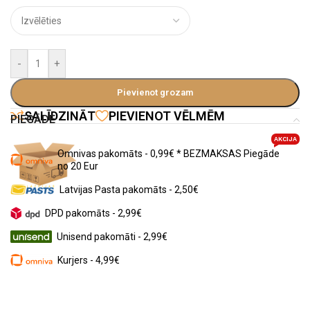
-
+
Pievienot grozam
SALĪDZINĀT
PIEVIENOT VĒLMĒM
PIEGĀDE
AKCIJA
Omnivas pakomāts - 0,99€ * BEZMAKSAS Piegāde
no 20 Eur
Latvijas Pasta pakomāts - 2,50€
DPD pakomāts - 2,99€
Unisend pakomāti - 2,99€
Kurjers - 4,99€