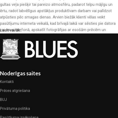
gultas veļa piešķir tai pareizo atmosfēru, padarot telpu mājīgu un
ērtu, radot labvēlīgus apstākļus produktīvam darbam vai palīdzot
atpūsties pēc smagas dienas. Arvien biežāk klienti vēlas veikt
pasūtījumu interneta veikalā, kad brīvajā laikā var sēsties pie datora
vai sava telefonā, apskatīt fotogrāfijas ar esošām prēcēm un
Lasīt vairāk...
mierīgi iegādāties sev tīkamās. Mūsu interneta veikalā ir liels gultas
veļas katalogs: pieejamas gan kokvilnas, gan kokvilna satīna gultas
veļas.
Gultas veļas ražošana ir moderns mākslas veids
Gultas veļas ražotāji, kā arī citu tekstila preču ražotāji ir pilni ar
Noderīgas saites
pārsteidzošiem piedāvājumiem: nereti sastopamies gan ar
Kontakti
standarta sērijveida produktiem, gan unikāliem darinājumiem –
dizainieriskām prēcem, kuras novērtēs īsti skaistuma pazinēji. Mēs
Prēces atgriešana
esam izvēlējušies jums labākos modeļus no mūsdienu gultas veļas
BUJ
ražotājiem, kuriem izdevās ģeniāli apvienot eleganci, kvalitāti un
Privātuma politika
praktiskumu katrā izstrādājuma vienībā. Mūsu sortimentā ir
pārbaudītu uzņēmumu produkti. Kuri daudzu gadu nepārtrauktā
Pasūtījuma izsēkošana