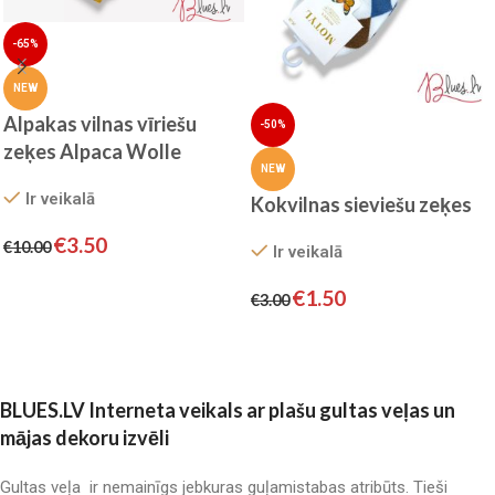
-65%
NEW
Alpakas vilnas vīriešu
-50%
zeķes Alpaca Wolle
NEW
Ir veikalā
Kokvilnas sieviešu zeķes
€
3.50
€
10.00
Ir veikalā
Izvēlieties
€
1.50
€
3.00
Izvēlieties
BLUES.LV Interneta veikals ar plašu gultas veļas un
mājas dekoru izvēli
Gultas veļa ir nemainīgs jebkuras guļamistabas atribūts. Tieši