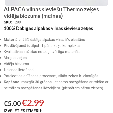
ALPACA vilnas sieviešu Thermo zeķes
vidēja biezuma (melnas)
SKU:
1289
100% Dabīgās alpakas vilnas sieviešu zeķes
Materiāls:
95% dabīga alpakas vilna, 5% elestāns
Piedāvājumā ietilpst:
1 pāris zeķu komplekts
Kvalitatīvas, ražotas no augstvērtīga materiāla.
Maigas zeķes
Vidēja biezuma
Ikdienas lietošanai
Pateicoties adīšanas procesam, siltās zeķes ir elastīgās.
Kopšana:
mazgāt 30 grādos. Ieticams mazgāšana ar rokām ar
neitrāliem mazgāšanas līdzekļiem. (piemēram bērnu ziepes).
€
2.99
€
5.00
IZVĒLĒTIES IZMĒRU: