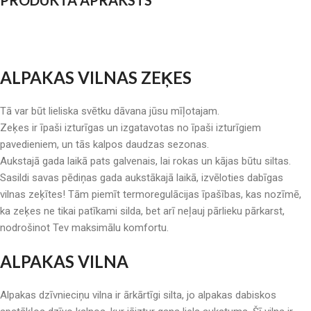
PRODUKTA APRAKSTS
ALPAKAS VILNAS ZEĶES
Tā var būt lieliska svētku dāvana jūsu mīļotajam.
Zeķes ir īpaši izturīgas un izgatavotas no īpaši izturīgiem
pavedieniem, un tās kalpos daudzas sezonas.
Aukstajā gada laikā pats galvenais, lai rokas un kājas būtu siltas.
Sasildi savas pēdiņas gada aukstākajā laikā, izvēloties dabīgas
vilnas zeķītes! Tām piemīt termoregulācijas īpašības, kas nozīmē,
ka zeķes ne tikai patīkami silda, bet arī neļauj pārlieku pārkarst,
nodrošinot Tev maksimālu komfortu.
ALPAKAS VILNA
Alpakas dzīvnieciņu vilna ir ārkārtīgi silta, jo alpakas dabiskos