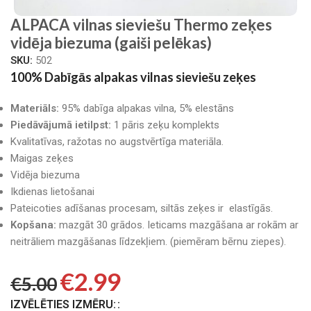
ALPACA vilnas sieviešu Thermo zeķes
vidēja biezuma (gaiši pelēkas)
SKU:
502
100% Dabīgās alpakas vilnas sieviešu zeķes
Materiāls:
95% dabīga alpakas vilna, 5% elestāns
Piedāvājumā ietilpst:
1 pāris zeķu komplekts
Kvalitatīvas, ražotas no augstvērtīga materiāla.
Maigas zeķes
Vidēja biezuma
Ikdienas lietošanai
Pateicoties adīšanas procesam, siltās zeķes ir elastīgās.
Kopšana:
mazgāt 30 grādos. Ieticams mazgāšana ar rokām ar
neitrāliem mazgāšanas līdzekļiem. (piemēram bērnu ziepes).
€
2.99
€
5.00
IZVĒLĒTIES IZMĒRU: