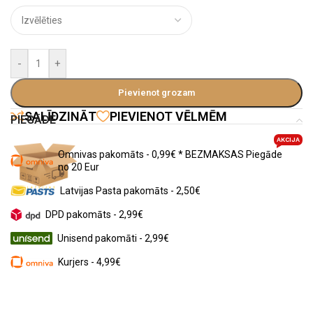
-
+
Pievienot grozam
SALĪDZINĀT
PIEVIENOT VĒLMĒM
PIEGĀDE
AKCIJA
Omnivas pakomāts - 0,99€ * BEZMAKSAS Piegāde
no 20 Eur
Latvijas Pasta pakomāts - 2,50€
DPD pakomāts - 2,99€
Unisend pakomāti - 2,99€
Kurjers - 4,99€