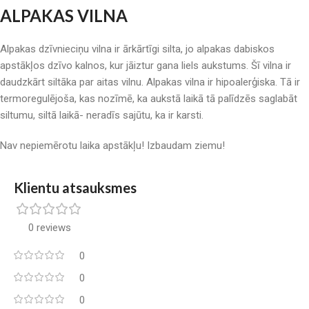
ALPAKAS VILNA
Alpakas dzīvnieciņu vilna ir ārkārtīgi silta, jo alpakas dabiskos
apstākļos dzīvo kalnos, kur jāiztur gana liels aukstums. Šī vilna ir
daudzkārt siltāka par aitas vilnu. Alpakas vilna ir hipoalerģiska. Tā ir
termoregulējoša, kas nozīmē, ka aukstā laikā tā palīdzēs saglabāt
siltumu, siltā laikā- neradīs sajūtu, ka ir karsti.
Nav nepiemērotu laika apstākļu! Izbaudam ziemu!
Klientu atsauksmes
0 reviews
0
0
0