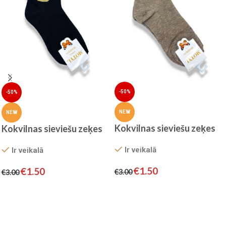
-50%
-50%
NEW
NEW
Kokvilnas sieviešu zeķes
Kokvilnas sieviešu zeķes
Ir veikalā
Ir veikalā
€
1.50
€
1.50
€
3.00
€
3.00
Izvēlieties
Izvēlieties