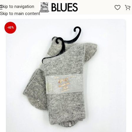
Skip to navigation
Sākums
/
Zeķes
/
Sieviešu zeķes
Skip to main content
-40%