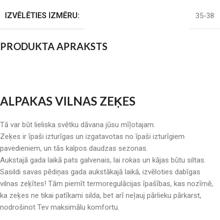
IZVĒLĒTIES IZMĒRU:
35-38
PRODUKTA APRAKSTS
ALPAKAS VILNAS ZEĶES
Tā var būt lieliska svētku dāvana jūsu mīļotajam.
Zeķes ir īpaši izturīgas un izgatavotas no īpaši izturīgiem
pavedieniem, un tās kalpos daudzas sezonas.
Aukstajā gada laikā pats galvenais, lai rokas un kājas būtu siltas.
Sasildi savas pēdiņas gada aukstākajā laikā, izvēloties dabīgas
vilnas zeķītes! Tām piemīt termoregulācijas īpašības, kas nozīmē,
ka zeķes ne tikai patīkami silda, bet arī neļauj pārlieku pārkarst,
nodrošinot Tev maksimālu komfortu.