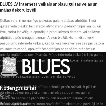
BLUES.LV Interneta veikals ar plašu gultas veļas un
mājas dekoru izvēli
Gultas veļa ir nemainīgs jebkuras guļamistabas atribūts. Tieši
gultas veļa piešķir tai pareizo atmosfēru, padarot telpu mājīgu un
ērtu, radot labvēlīgus apstākļus produktīvam darbam vai palīdzot
atpūsties pēc smagas dienas. Arvien biežāk klienti vēlas veikt
pasūtījumu interneta veikalā, kad brīvajā laikā var sēsties pie datora
vai sava telefonā, apskatīt fotogrāfijas ar esošām prēcēm un
mierīgi iegādāties sev tīkamās. Mūsu interneta veikalā ir liels gultas
veļas katalogs: pieejamas gan kokvilnas, gan kokvilna satīna gultas
veļas.
Gultas veļas ražošana ir moderns mākslas veids
Gultas veļas ražotāji, kā arī citu tekstila preču ražotāji ir pilni ar
Noderīgas saites
pārsteidzošiem piedāvājumiem: nereti sastopamies gan ar
Kontakti
standarta sērijveida produktiem, gan unikāliem darinājumiem –
dizainieriskām prēcem, kuras novērtēs īsti skaistuma pazinēji. Mēs
Prēces atgriešana