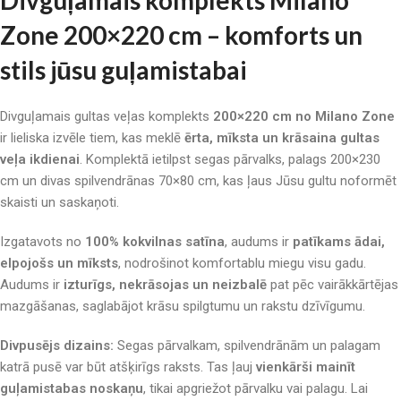
Divguļamais komplekts Milano
Zone 200×220 cm – komforts un
stils jūsu guļamistabai
Divguļamais gultas veļas komplekts
200×220 cm no Milano Zone
ir lieliska izvēle tiem, kas meklē
ērta, mīksta un krāsaina gultas
veļa ikdienai
. Komplektā ietilpst segas pārvalks, palags 200×230
cm un divas spilvendrānas 70×80 cm, kas ļaus Jūsu gultu noformēt
skaisti un saskaņoti.
Izgatavots no
100% kokvilnas satīna
, audums ir
patīkams ādai,
elpojošs un mīksts
, nodrošinot komfortablu miegu visu gadu.
Audums ir
izturīgs, nekrāsojas un neizbalē
pat pēc vairākkārtējas
mazgāšanas, saglabājot krāsu spilgtumu un rakstu dzīvīgumu.
Divpusējs dizains:
Segas pārvalkam, spilvendrānām un palagam
katrā pusē var būt atšķirīgs raksts. Tas ļauj
vienkārši mainīt
guļamistabas noskaņu
, tikai apgriežot pārvalku vai palagu. Lai