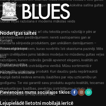
veļas katalogs: pieejamas gan kokvilnas, gan kokvilna satīna gultas
veļas.
Gultas veļas ražošana ir moderns mākslas veids
Gultas veļas ražotāji, kā arī citu tekstila preču ražotāji ir pilni ar
Noderīgas saites
pārsteidzošiem piedāvājumiem: nereti sastopamies gan ar
Kontakti
standarta sērijveida produktiem, gan unikāliem darinājumiem –
dizainieriskām prēcem, kuras novērtēs īsti skaistuma pazinēji. Mēs
Prēces atgriešana
esam izvēlējušies jums labākos modeļus no mūsdienu gultas veļas
BUJ
ražotājiem, kuriem izdevās ģeniāli apvienot eleganci, kvalitāti un
Privātuma politika
praktiskumu katrā izstrādājuma vienībā. Mūsu sortimentā ir
pārbaudītu uzņēmumu produkti. Kuri daudzu gadu nepārtrauktā
Pasūtījuma izsēkošana
kopīgā darbā nedeva iemeslu šaubīties par viņu uzticamību un
godīgumu. Tie visi garantē savu produktu augsto kvalitāti, teicamas
ekspluatācijas īpašības, pievilcīgu izstrādājumu izskatu, ilgu
Pievienojies mums sociālajos tīklos:
lietošanas laiku un kalpošanas laiku.
Lasīt vairāk...
Lejupielādē lietotni mobilajā ierīcē