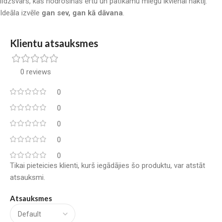
līdzsvars, kas nodrošinās ērtu un patīkamu miegu ikvienai naktij.
Ideāla izvēle
gan sev, gan kā dāvana
.
Klientu atsauksmes
0 reviews
0
0
0
0
0
Tikai pieteicies klienti, kurš iegādājies šo produktu, var atstāt
atsauksmi.
Atsauksmes