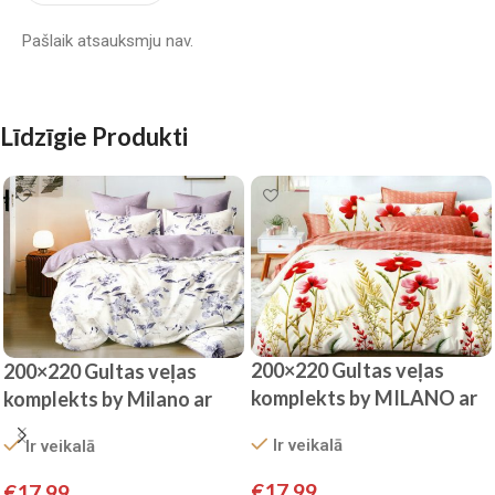
Pašlaik atsauksmju nav.
Līdzīgie Produkti
200×220 Gultas veļas
200×220 Gultas veļas
komplekts by MILANO ar
komplekts by Milano ar
palagu/ 100% KOKVILNA
palagu/ 100% kokvilna
Ir veikalā
Ir veikalā
SATĪNS
satīns
€
17.99
€
17.99