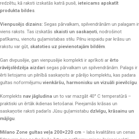
redzētu, kā raksti izskatās katrā pusē,
ieteicams apskatīt
produkta bildes
.
Vienpusējs dizains:
Segas pārvalkam, spilvendrānām un palagam ir
viens raksts. Tas izskatās
skaisti un saskaņoti
, nodrošinot
patīkamu, vienotu guļamistabas stilu. Pilnu iespaidu par krāsu un
rakstu var gūt,
skatoties uz pievienotajām bildēm
.
Gan divpusējie, gan vienpusējie komplekti ir aprīkoti ar
ērto
rāvējslēdzēja aizdari
segas pārvalkam un spilvendrānām. Palags ir
ērti lietojams un pilnībā saskaņots ar pārējo komplektu, kas padara
gultas noformējumu
vienkāršu, harmonisku un vizuāli pievilcīgu
.
Komplekts
nav jāgludina
un to var mazgāt 40° C temperatūrā –
praktiski un ērtāk ikdienas lietošanai. Pieejamās krāsas un
saskaņotie raksti padarīs Jūsu guļamistabu
dzīvīgu, krāsainu un
mājīgu
.
Milano Zone gultas veļa 200×220 cm
– labs kvalitātes un cenas