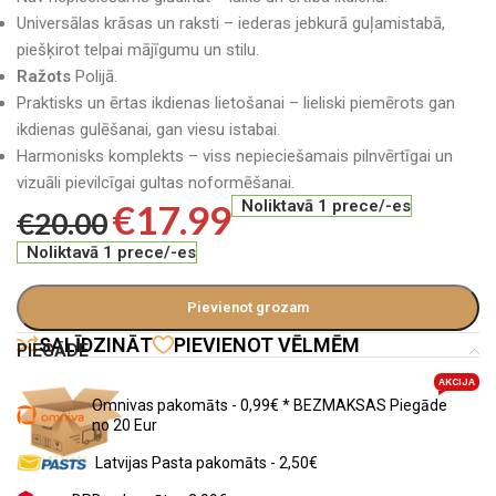
Universālas krāsas un raksti – iederas jebkurā guļamistabā,
piešķirot telpai mājīgumu un stilu.
Ražots
Polijā.
Praktisks un ērtas ikdienas lietošanai – lieliski piemērots gan
ikdienas gulēšanai, gan viesu istabai.
Harmonisks komplekts – viss nepieciešamais pilnvērtīgai un
vizuāli pievilcīgai gultas noformēšanai.
€
17.99
Noliktavā 1 prece/-es
€
20.00
Noliktavā 1 prece/-es
Pievienot grozam
SALĪDZINĀT
PIEVIENOT VĒLMĒM
PIEGĀDE
AKCIJA
Omnivas pakomāts - 0,99€ * BEZMAKSAS Piegāde
no 20 Eur
Latvijas Pasta pakomāts - 2,50€