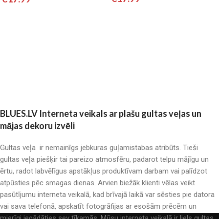
Pievienot grozam
Pievienot grozam
BLUES.LV Interneta veikals ar plašu gultas veļas un
mājas dekoru izvēli
Gultas veļa ir nemainīgs jebkuras guļamistabas atribūts. Tieši
gultas veļa piešķir tai pareizo atmosfēru, padarot telpu mājīgu un
ērtu, radot labvēlīgus apstākļus produktīvam darbam vai palīdzot
atpūsties pēc smagas dienas. Arvien biežāk klienti vēlas veikt
pasūtījumu interneta veikalā, kad brīvajā laikā var sēsties pie datora
vai sava telefonā, apskatīt fotogrāfijas ar esošām prēcēm un
mierīgi iegādāties sev tīkamās. Mūsu interneta veikalā ir liels gultas