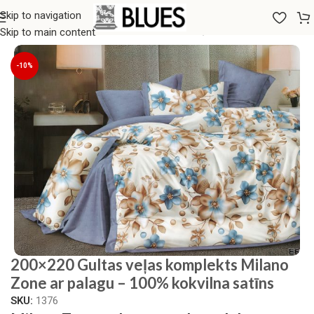
Skip to navigation
Sākums
/
Gultas veļa
/
200x220 GULTAS VEĻAS KOMPLEKTI
Skip to main content
-10%
200×220 Gultas veļas komplekts Milano
Zone ar palagu – 100% kokvilna satīns
SKU:
1376