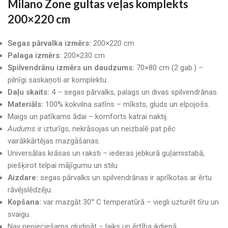
Milano Zone gultas veļas komplekts
200×220 cm
Segas pārvalka izmērs:
200×220 cm
Palaga izmērs:
200×230 cm
Spilvendrānu izmērs un daudzums:
70×80 cm (2 gab.) –
pilnīgi saskaņoti ar komplektu.
Daļu skaits:
4 – segas pārvalks, palags un divas spilvendrānas.
Materiāls:
100% kokvilna satīns – mīksts, gluds un elpojošs.
Maigs un patīkams ādai – komforts katrai naktij.
Audums
ir izturīgs, nekrāsojas un neizbalē pat pēc
vairākkārtējas mazgāšanas.
Universālas krāsas un raksti – iederas jebkurā guļamistabā,
piešķirot telpai mājīgumu un stilu
Aizdare:
segas pārvalks un spilvendrānas ir aprīkotas ar ērtu
rāvējslēdzēju.
Kopšana:
var mazgāt 30° C temperatūrā – viegli uzturēt tīru un
svaigu.
Nav nepieciešams gludināt – laiks un ērtība ikdienā.