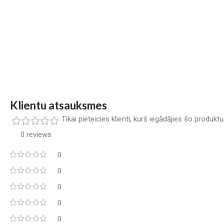
Klientu atsauksmes
Tikai pieteicies klienti, kurš iegādājies šo produkt
0 reviews
0
0
0
0
0