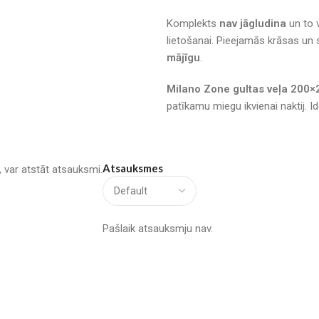
Komplekts
nav jāgludina
un to 
lietošanai. Pieejamās krāsas un
mājīgu
.
Milano Zone gultas veļa 200
patīkamu miegu ikvienai naktij. I
Atsauksmes
u, var atstāt atsauksmi.
Pašlaik atsauksmju nav.