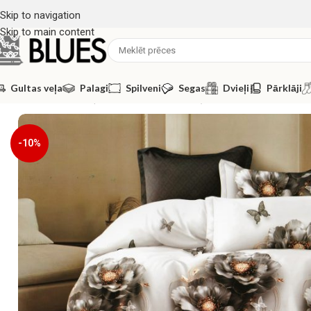
Skip to navigation
Skip to main content
Gultas veļa
Palagi
Spilveni
Segas
Dvieļi
Pārklāji
Sākums
/
Gultas veļa
/
200x220 GULTAS VEĻAS KOMPLEKTI
/
200×22
-10%