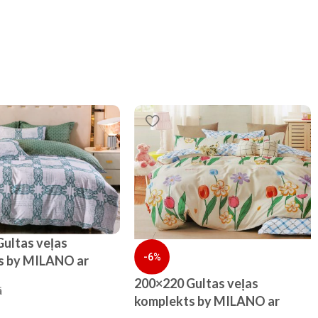
ultas veļas
-6%
s by MILANO ar
100% KOKVILNA
200×220 Gultas veļas
ā
komplekts by MILANO ar