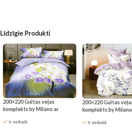
Līdzīgie Produkti
200×220 Gultas veļas
200×220 Gultas veļa
komplekts by Milano ar
komplekts by Milano
palagu/ 100% kokvilna satīns
palagu/ 100% kokvil
Ir veikalā
Ir veikalā