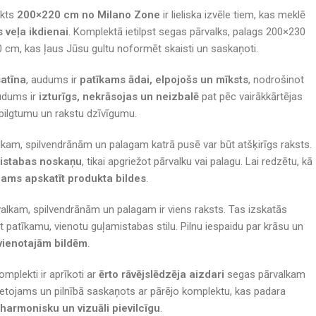
ekts
200×220 cm no Milano Zone
ir lieliska izvēle tiem, kas meklē
s veļa ikdienai
. Komplektā ietilpst segas pārvalks, palags 200×230
 cm, kas ļaus Jūsu gultu noformēt skaisti un saskaņoti.
atīna
, audums ir
patīkams ādai, elpojošs un mīksts
, nodrošinot
udums ir
izturīgs, nekrāsojas un neizbalē
pat pēc vairākkārtējas
pilgtumu un rakstu dzīvīgumu.
kam, spilvendrānām un palagam katrā pusē var būt atšķirīgs raksts.
mistabas noskaņu
, tikai apgriežot pārvalku vai palagu. Lai redzētu, kā
cams apskatīt produkta bildes
.
lkam, spilvendrānām un palagam ir viens raksts. Tas izskatās
t patīkamu, vienotu guļamistabas stilu. Pilnu iespaidu par krāsu un
vienotajām bildēm
.
omplekti ir aprīkoti ar
ērto rāvējslēdzēja aizdari
segas pārvalkam
 lietojams un pilnībā saskaņots ar pārējo komplektu, kas padara
 harmonisku un vizuāli pievilcīgu
.