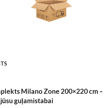
STS
plekts Milano Zone 200×220 cm –
 jūsu guļamistabai