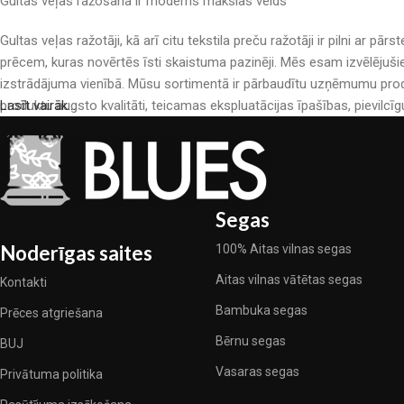
Gultas veļas ražošana ir moderns mākslas veids
Gultas veļas ražotāji, kā arī citu tekstila preču ražotāji ir pilni a
prēcem, kuras novērtēs īsti skaistuma pazinēji. Mēs esam izvēlējuši
izstrādājuma vienībā. Mūsu sortimentā ir pārbaudītu uzņēmumu produ
produktu augsto kvalitāti, teicamas ekspluatācijas īpašības, pievilcīg
Lasīt vairāk...
Segas
Noderīgas saites
100% Aitas vilnas segas
Aitas vilnas vātētas segas
Kontakti
Bambuka segas
Prēces atgriešana
Bērnu segas
BUJ
Vasaras segas
Privātuma politika