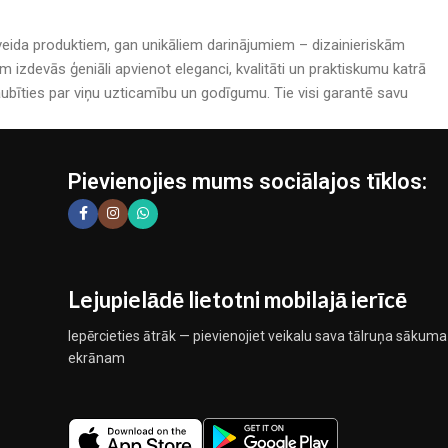
rijveida produktiem, gan unikāliem darinājumiem – dizainieriskām
izdevās ģeniāli apvienot eleganci, kvalitāti un praktiskumu katrā
bīties par viņu uzticamību un godīgumu. Tie visi garantē savu
Pievienojies mums sociālajos tīklos:
Lejupielādē lietotni mobilajā ierīcē
Iepērcieties ātrāk — pievienojiet veikalu sava tālruņa sākuma
ekrānam