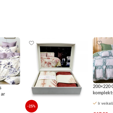
200×220 G
s
komplekt
 ar
palagu/ 
na satīns
Ir veikal
SATĪNS
-25%