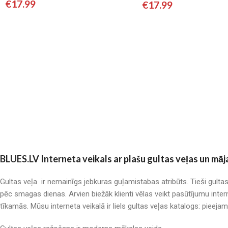
€
17.99
€
17.99
BLUES.LV Interneta veikals ar plašu gultas veļas un māj
Gultas veļa ir nemainīgs jebkuras guļamistabas atribūts. Tieši gulta
pēc smagas dienas. Arvien biežāk klienti vēlas veikt pasūtījumu inter
tīkamās. Mūsu interneta veikalā ir liels gultas veļas katalogs: pieeja