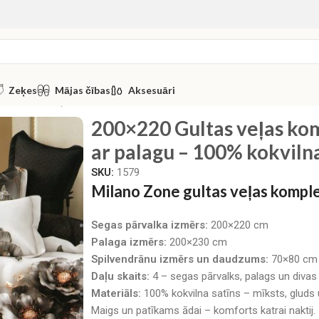
Zeķes
Mājas čības
Aksesuāri
0 Gultas veļas komplekts Milano Zone ar palagu – 100% kokvil
200×220 Gultas veļas ko
ar palagu – 100% kokvilna
SKU:
1579
Milano Zone gultas veļas komp
Segas pārvalka izmērs:
200×220 cm
Palaga izmērs:
200×230 cm
Spilvendrānu izmērs un daudzums:
70×80 cm (
Daļu skaits:
4 – segas pārvalks, palags un divas
Materiāls:
100% kokvilna satīns – mīksts, gluds 
Maigs un patīkams ādai – komforts katrai naktij.