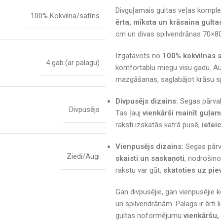
Divguļamais gultas veļas kompl
100% Kokvilna/satīns
ērta, mīksta un krāsaina gulta
cm un divas spilvendrānas 70×80
Izgatavots no
100% kokvilnas s
4 gab.(ar palagu)
komfortablu miegu visu gadu. A
mazgāšanas, saglabājot krāsu s
Divpusējs dizains:
Segas pārval
Divpusējs
Tas ļauj
vienkārši mainīt guļa
raksti izskatās katrā pusē,
ietei
Vienpusējs dizains:
Segas pārva
Ziedi/Augi
skaisti un saskaņoti
, nodrošino
rakstu var gūt,
skatoties uz pie
Gan divpusējie, gan vienpusējie k
un spilvendrānām. Palags ir ērti
gultas noformējumu
vienkāršu,