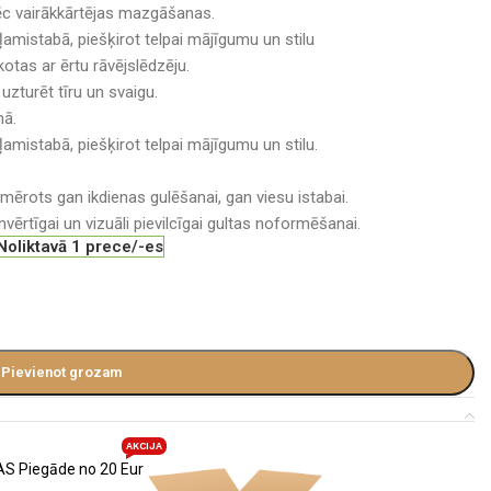
pēc vairākkārtējas mazgāšanas.
ļamistabā, piešķirot telpai mājīgumu un stilu
otas ar ērtu rāvējslēdzēju.
uzturēt tīru un svaigu.
nā.
ļamistabā, piešķirot telpai mājīgumu un stilu.
iemērots gan ikdienas gulēšanai, gan viesu istabai.
ērtīgai un vizuāli pievilcīgai gultas noformēšanai.
Noliktavā 1 prece/-es
Pievienot grozam
AKCIJA
S Piegāde no 20 Eur