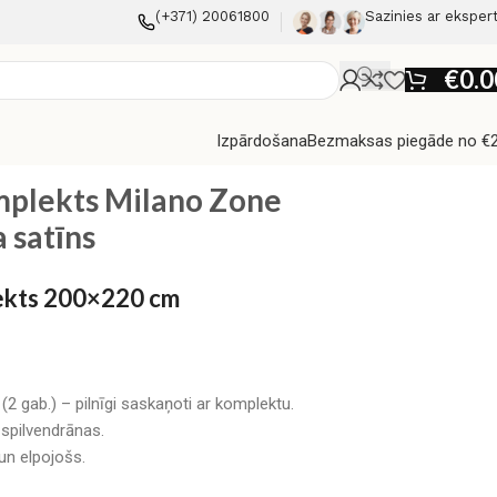
(+371) 20061800
Sazinies ar eksper
€
0.0
Izpārdošana
Bezmaksas piegāde no €
na satīns
mplekts Milano Zone
 satīns
lekts 200×220 cm
2 gab.) – pilnīgi saskaņoti ar komplektu.
 spilvendrānas.
un elpojošs.