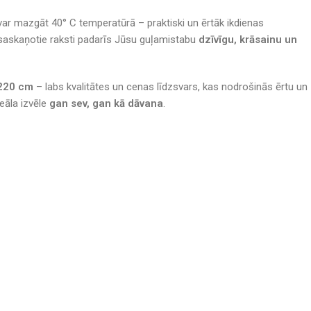
var mazgāt 40° C temperatūrā – praktiski un ērtāk ikdienas
 saskaņotie raksti padarīs Jūsu guļamistabu
dzīvīgu, krāsainu un
×220 cm
– labs kvalitātes un cenas līdzsvars, kas nodrošinās ērtu un
deāla izvēle
gan sev, gan kā dāvana
.