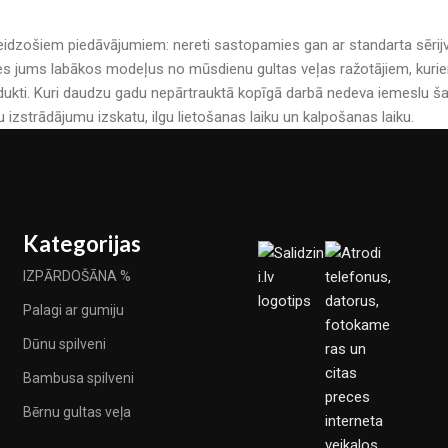
r pārsteidzošiem piedāvājumiem: nereti sastopamies gan ar standarta sē
es jums labākos modeļus no mūsdienu gultas veļas ražotājiem, kuriem 
kti. Kuri daudzu gadu nepārtrauktā kopīgā darbā nedeva iemeslu šau
u izstrādājumu izskatu, ilgu lietošanas laiku un kalpošanas laiku.
Kategorijas
IZPĀRDOŠĀNA %
Palagi ar gumiju
Dūnu spilveni
Bambusa spilveni
Bērnu gultas veļa