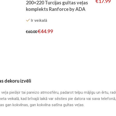
€
17.99
200×220 Turcijas gultas veļas
komplekts Ranforce by ADA
HOME
Ir veikalā
€
44.99
€
60.00
as dekoru izvēli
s veļa piešķir tai pareizo atmosfēru, padarot telpu mājīgu un ērtu, r
neta veikalā, kad brīvajā laikā var sēsties pie datora vai sava telefo
mas gan kokvilnas, gan kokvilna satīna gultas veļas.