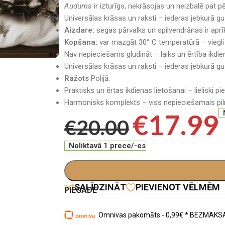
Audums
ir izturīgs, nekrāsojas un neizbalē pat 
Universālas krāsas un raksti – iederas jebkurā gu
Aizdare:
segas pārvalks un spilvendrānas ir aprīk
Kopšana:
var mazgāt 30° C temperatūrā – viegli 
Nav nepieciešams gludināt – laiks un ērtība ikdie
Universālas krāsas un raksti – iederas jebkurā gu
Ražots
Polijā.
Praktisks un ērtas ikdienas lietošanai – lieliski p
Harmonisks komplekts – viss nepieciešamais pilnv
€
17.99
€
20.00
Noliktavā 1 prece/-es
SALĪDZINĀT
PIEVIENOT VĒLMĒM
PIEGĀDE
Omnivas pakomāts - 0,99€ * BEZMAKSA