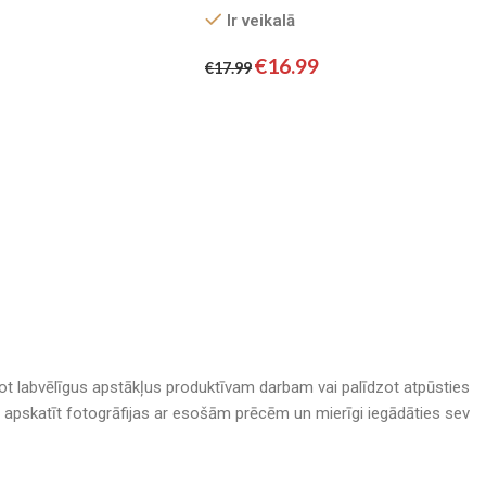
palagu/ 100% KOKVILNA
Ir veikalā
SATĪNS
€
16.99
€
17.99
adot labvēlīgus apstākļus produktīvam darbam vai palīdzot atpūsties
nā, apskatīt fotogrāfijas ar esošām prēcēm un mierīgi iegādāties sev