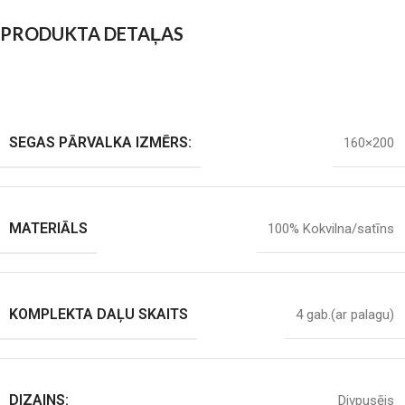
PRODUKTA DETAĻAS
SEGAS PĀRVALKA IZMĒRS:
160×200
MATERIĀLS
100% Kokvilna/satīns
KOMPLEKTA DAĻU SKAITS
4 gab.(ar palagu)
DIZAINS:
Divpusējs