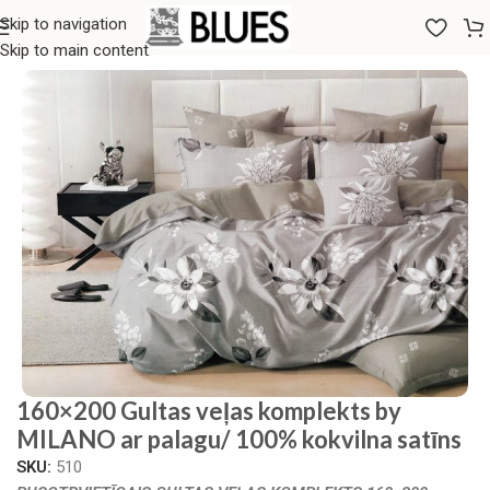
Skip to navigation
Sākums
/
Gultas veļa
/
Milano Zone
Skip to main content
160×200 Gultas veļas komplekts by
MILANO ar palagu/ 100% kokvilna satīns
SKU:
510