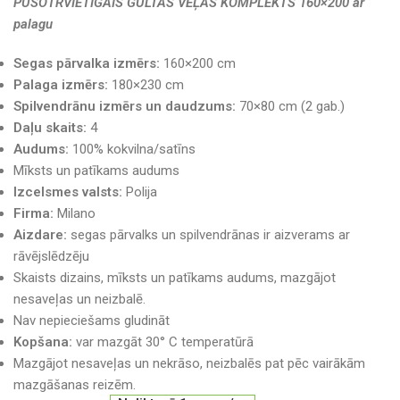
PUSOTRVIETĪGAIS GULTAS VEĻAS KOMPLEKTS 160×200 ar
palagu
Segas pārvalka izmērs:
160×200 cm
Palaga izmērs:
180×230 cm
Spilvendrānu izmērs un daudzums:
70×80 cm (2 gab.)
Daļu skaits:
4
Audums:
100% kokvilna/satīns
Mīksts un patīkams audums
Izcelsmes valsts:
Polija
Firma:
Milano
Aizdare:
segas pārvalks un spilvendrānas ir aizverams ar
rāvējslēdzēju
Skaists dizains, mīksts un patīkams audums, mazgājot
nesaveļas un neizbalē.
Nav nepieciešams gludināt
Kopšana:
var mazgāt 30° C temperatūrā
Mazgājot nesaveļas un nekrāso, neizbalēs pat pēc vairākām
mazgāšanas reizēm.