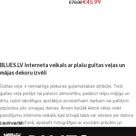
€
45.99
€
70.00
Pievienot grozam
Pievienot grozam
BLUES.LV Interneta veikals ar plašu gultas veļas un
mājas dekoru izvēli
Gultas veļa ir nemainīgs jebkuras guļamistabas atribūts. Tieši
gultas veļa piešķir tai pareizo atmosfēru, padarot telpu mājīgu un
ērtu, radot labvēlīgus apstākļus produktīvam darbam vai palīdzot
atpūsties pēc smagas dienas. Arvien biežāk klienti vēlas veikt
pasūtījumu interneta veikalā, kad brīvajā laikā var sēsties pie datora
vai sava telefonā, apskatīt fotogrāfijas ar esošām prēcēm un
Lasīt vairāk...
mierīgi iegādāties sev tīkamās. Mūsu interneta veikalā ir liels gultas