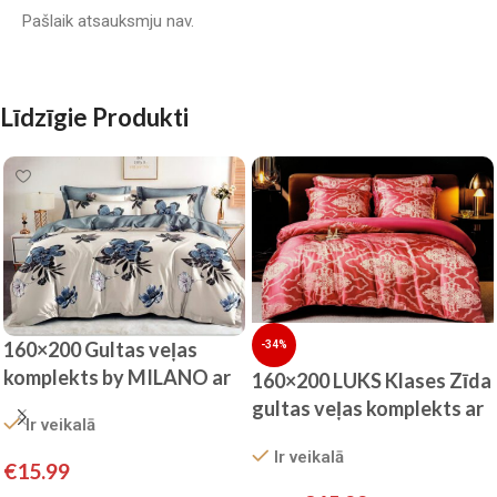
Pašlaik atsauksmju nav.
Līdzīgie Produkti
160×200 Gultas veļas
-34%
komplekts by MILANO ar
160×200 LUKS Klases Zīda
palagu/ 100% KOKVILNA
gultas veļas komplekts ar
Ir veikalā
SATĪNS
palagu (bordo)
Ir veikalā
€
15.99