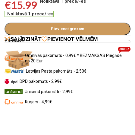
€
15.99
Noliktavā 1 prece/-es
Noliktavā 1 prece/-es
Pievienot grozam
SALĪDZINĀT
PIEVIENOT VĒLMĒM
PIEGĀDE
AKCIJA
Omnivas pakomāts - 0,99€ * BEZMAKSAS Piegāde
no 20 Eur
Latvijas Pasta pakomāts - 2,50€
DPD pakomāts - 2,99€
Unisend pakomāti - 2,99€
Kurjers - 4,99€