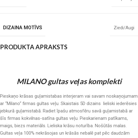
DIZAINA MOTĪVS
Ziedi/Augi
PRODUKTA APRAKSTS
MILANO gultas veļas komplekti
Pieskaņo krāsas guļamistabas interjeram vai savam noskaņojumam
ar “Milano“ firmas gultas veļu. Skaistais 5D dizains lieliski iederēsies
jebkurā guļamistabā. Radiet īpašu atmosfēru savā guļamistabā ar
šīs firmas kokvilnas-satīna gultas veļu. Pieskarienam patīkams,
maigs, biezs materiāls. Lieliska krāsu noturība. Nošūtās malas.
Gultas veļa 100% nekrāsojas un krāsās nebalē pat pēc daudzām