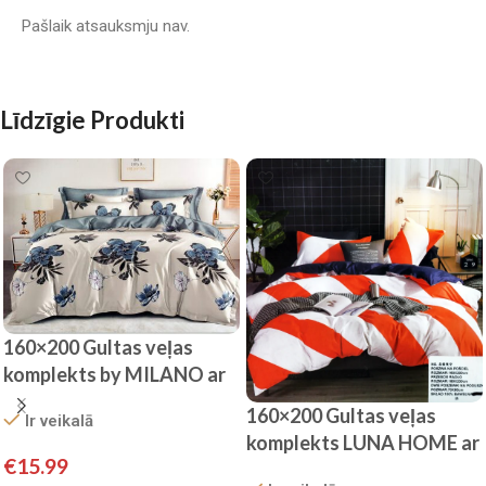
Pašlaik atsauksmju nav.
Līdzīgie Produkti
160×200 Gultas veļas
komplekts by MILANO ar
palagu/ 100% KOKVILNA
160×200 Gultas veļas
Ir veikalā
SATĪNS
komplekts LUNA HOME ar
€
15.99
palagu/ 100% Kokvilna