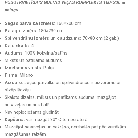
PUSOTRVIETĪGAIS GULTAS VEĻAS KOMPLEKTS 160×200 ar
palagu
Segas pārvalka izmērs:
160×200 cm
Palaga izmērs:
180×230 cm
Spilvendrānu izmērs un daudzums:
70×80 cm (2 gab.)
Daļu skaits:
4
Audums:
100% kokvilna/satīns
Mīksts un patīkams audums
Izcelsmes valsts:
Polija
Firma:
Milano
Aizdare:
segas pārvalks un spilvendrānas ir aizverams ar
rāvējslēdzēju
Skaists dizains, mīksts un patīkams audums, mazgājot
nesaveļas un neizbalē.
Nav nepieciešams gludināt
Kopšana:
var mazgāt 30° C temperatūrā
Mazgājot nesaveļas un nekrāso, neizbalēs pat pēc vairākām
mazgāšanas reizēm.