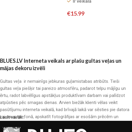
Ir veikalā
satīns
Pievienot grozam
€
15.99
Pievienot grozam
BLUES.LV Interneta veikals ar plašu gultas veļas un
mājas dekoru izvēli
Gultas veļa ir nemainīgs jebkuras guļamistabas atribūts. Tieši
gultas veļa piešķir tai pareizo atmosfēru, padarot telpu mājīgu un
ērtu, radot labvēlīgus apstākļus produktīvam darbam vai palīdzot
atpūsties pēc smagas dienas. Arvien biežāk klienti vēlas veikt
pasūtījumu interneta veikalā, kad brīvajā laikā var sēsties pie datora
vai sava telefonā, apskatīt fotogrāfijas ar esošām prēcēm un
Lasīt vairāk...
mierīgi iegādāties sev tīkamās. Mūsu interneta veikalā ir liels gultas
veļas katalogs: pieejamas gan kokvilnas, gan kokvilna satīna gultas