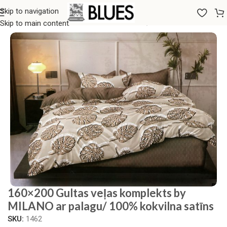
Skip to navigation
Sākums
/
Gultas veļa
/
160x200 GULTAS VEĻAS KOMPLEKTI
Skip to main content
160×200 Gultas veļas komplekts by
MILANO ar palagu/ 100% kokvilna satīns
SKU:
1462