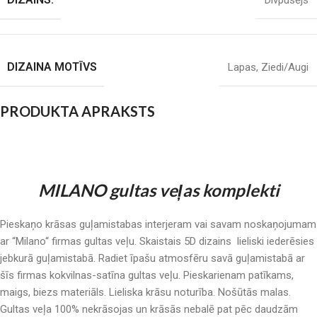
Divpusējs
DIZAINA MOTĪVS
Lapas
,
Ziedi/Augi
PRODUKTA APRAKSTS
MILANO gultas veļas komplekti
Pieskaņo krāsas guļamistabas interjeram vai savam noskaņojumam
ar “Milano“ firmas gultas veļu. Skaistais 5D dizains lieliski iederēsies
jebkurā guļamistabā. Radiet īpašu atmosfēru savā guļamistabā ar
šīs firmas kokvilnas-satīna gultas veļu. Pieskarienam patīkams,
maigs, biezs materiāls. Lieliska krāsu noturība. Nošūtās malas.
Gultas veļa 100% nekrāsojas un krāsās nebalē pat pēc daudzām