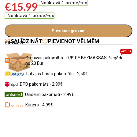
€
15.99
Noliktavā 1 prece/-es
Noliktavā 1 prece/-es
Pievienot grozam
SALĪDZINĀT
PIEVIENOT VĒLMĒM
PIEGĀDE
AKCIJA
Omnivas pakomāts - 0,99€ * BEZMAKSAS Piegāde
no 20 Eur
Latvijas Pasta pakomāts - 2,50€
DPD pakomāts - 2,99€
Unisend pakomāti - 2,99€
Kurjers - 4,99€