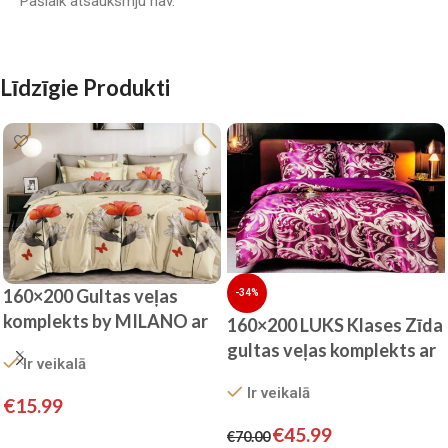
Pašlaik atsauksmju nav.
Līdzīgie Produkti
160×200 Gultas veļas
-34%
komplekts by MILANO ar
160×200 LUKS Klases Zīda
palagu/ 100% KOKVILNA
gultas veļas komplekts ar
Ir veikalā
SATĪNS
palagu (violets)
Ir veikalā
€
15.99
€
45.99
€
70.00
Pievienot grozam