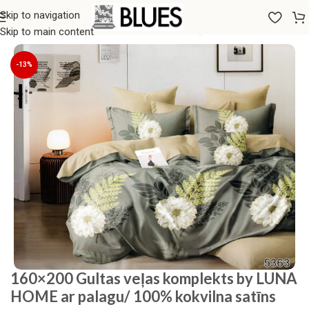
Skip to navigation
Sākums
/
Gultas veļa
/
160x200 GULTAS VEĻAS KOMPLEKTI
Skip to main content
-13%
160×200 Gultas veļas komplekts by LUNA
HOME ar palagu/ 100% kokvilna satīns