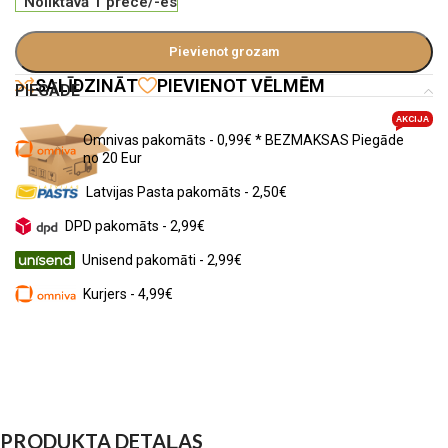
Noliktavā 1 prece/-es
Pievienot grozam
SALĪDZINĀT
PIEVIENOT VĒLMĒM
PIEGĀDE
AKCIJA
Omnivas pakomāts - 0,99€ * BEZMAKSAS Piegāde
no 20 Eur
Latvijas Pasta pakomāts - 2,50€
DPD pakomāts - 2,99€
Unisend pakomāti - 2,99€
Kurjers - 4,99€
PRODUKTA DETAĻAS