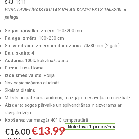
SKU:
1911
PUSOTRVIETĪGAIS GULTAS VEĻAS KOMPLEKTS 160×200 ar
palagu
Segas pārvalka izmērs:
160×200 cm
Palaga izmērs:
180×230 cm
Spilvendrānu izmērs un daudzums:
70×80 cm (2 gab.)
Daļu skaits:
4
Audums:
100% kokvilna/satīns
Firma:
Luna Home
Izcelsmes valsts:
Polija
Nav nepieciešams gludināt
Skaists dizains
Mīksts un patīkams audums, mazgājot nesaveļas un neizbalē.
Aizdare:
segas pārvalks un spilvendrānas ir aizverams ar
rāvējslēdzēju
Kopšana:
var mazgāt 40° C temperatūrā
€
13.99
Noliktavā 1 prece/-es
€
16.00