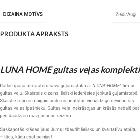
DIZAINA MOTĪVS
Ziedi/Augi
PRODUKTA APRAKSTS
LUNA HOME gultas veļas komplekti
Radiet īpašu atmosfēru savā guļamistabā ar “
LUNA HOME”
firmas
gultas veļu. Skaistais dizains lieliski iederēsies jebkurā guļamistabā.
Skaistie toņi un maigais audums neatstās vienaldzīgu nevienu šīs
gultas veļas īpašnieku. Gultas veļa nekrāsojas un krāsās nebalē pat
pēc daudzām mazgāšanās reizēm.
Saskaņotās krāsas ļaus Jums izbaudīt lielisku un kvalitatīvu atpūtu
– tādu, kādu esat pelnījis!