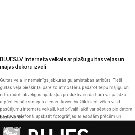
Pievienot grozam
BLUES.LV Interneta veikals ar plašu gultas veļas un
mājas dekoru izvēli
Gultas veļa ir nemainīgs jebkuras guļamistabas atribūts. Tieši
gultas veļa piešķir tai pareizo atmosfēru, padarot telpu mājīgu un
ērtu, radot labvēlīgus apstākļus produktīvam darbam vai palīdzot
atpūsties pēc smagas dienas. Arvien biežāk klienti vēlas veikt
pasūtījumu interneta veikalā, kad brīvajā laikā var sēsties pie datora
vai sava telefonā, apskatīt fotogrāfijas ar esošām prēcēm un
Lasīt vairāk...
mierīgi iegādāties sev tīkamās. Mūsu interneta veikalā ir liels gultas
veļas katalogs: pieejamas gan kokvilnas, gan kokvilna satīna gultas