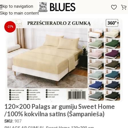
Skip to navigation
Sākums
/
Gultas veļa
/
Palagi
/
Palagi ar gumiju
Skip to main content
-27%
120×200 Palags ar gumiju Sweet Home
/100% kokvilna satīns (Šampanieša)
SKU:
907