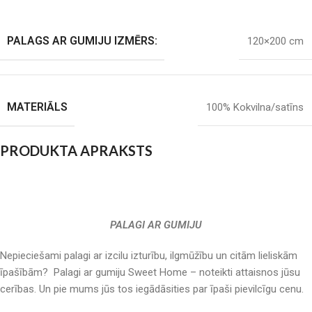
PALAGS AR GUMIJU IZMĒRS:
120×200 cm
MATERIĀLS
100% Kokvilna/satīns
PRODUKTA APRAKSTS
PALAGI AR GUMIJU
Nepieciešami palagi ar izcilu izturību, ilgmūžību un citām lieliskām
īpašībām? Palagi ar gumiju Sweet Home – noteikti attaisnos jūsu
cerības. Un pie mums jūs tos iegādāsities par īpaši pievilcīgu cenu.