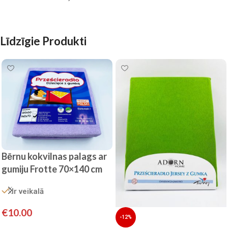
Līdzīgie Produkti
Bērnu kokvilnas palags ar
gumiju Frotte 70×140 cm
(violets)
Ir veikalā
€
10.00
-12%