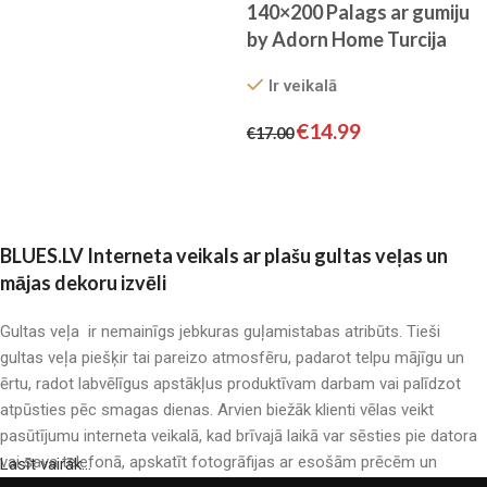
Pievienot grozam
140×200 Palags ar gumiju
by Adorn Home Turcija
(zaļš) 100% kokvilna
Ir veikalā
€
14.99
€
17.00
Pievienot grozam
BLUES.LV Interneta veikals ar plašu gultas veļas un
mājas dekoru izvēli
Gultas veļa ir nemainīgs jebkuras guļamistabas atribūts. Tieši
gultas veļa piešķir tai pareizo atmosfēru, padarot telpu mājīgu un
ērtu, radot labvēlīgus apstākļus produktīvam darbam vai palīdzot
atpūsties pēc smagas dienas. Arvien biežāk klienti vēlas veikt
pasūtījumu interneta veikalā, kad brīvajā laikā var sēsties pie datora
vai sava telefonā, apskatīt fotogrāfijas ar esošām prēcēm un
Lasīt vairāk...