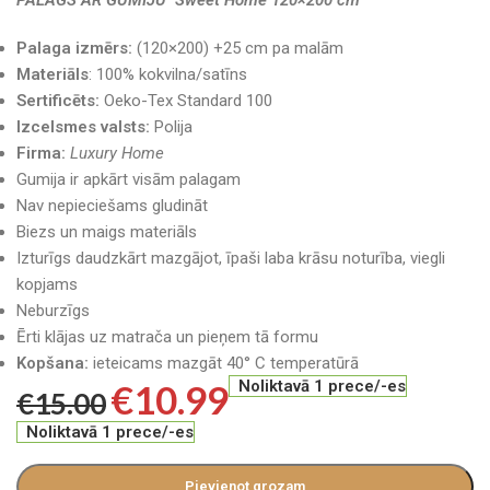
PALAGS AR GUMIJU Sweet Home 120×200 cm
Palaga izmērs:
(120×200) +25 cm pa malām
Materiāls
: 100% kokvilna/satīns
Sertificēts:
Oeko-Tex Standard 100
Izcelsmes valsts:
Polija
Firma:
Luxury Home
Gumija ir apkārt visām palagam
Nav nepieciešams gludināt
Biezs un maigs materiāls
Izturīgs daudzkārt mazgājot, īpaši laba krāsu noturība, viegli
kopjams
Neburzīgs
Ērti klājas uz matrača un pieņem tā formu
Kopšana:
ieteicams mazgāt 40° C temperatūrā
€
10.99
Noliktavā 1 prece/-es
€
15.00
Noliktavā 1 prece/-es
Pievienot grozam