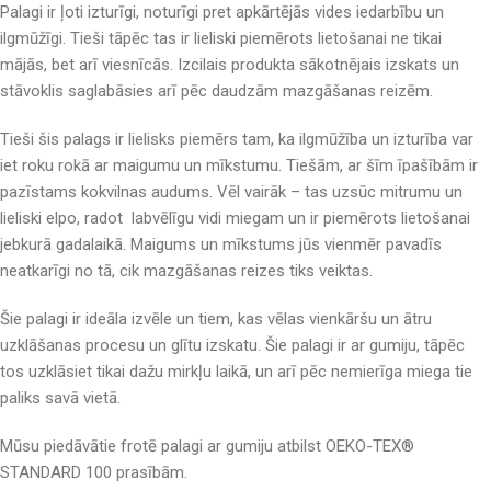
Palagi ir ļoti izturīgi, noturīgi pret apkārtējās vides iedarbību un
ilgmūžīgi. Tieši tāpēc tas ir lieliski piemērots lietošanai ne tikai
mājās, bet arī viesnīcās. Izcilais produkta sākotnējais izskats un
stāvoklis saglabāsies arī pēc daudzām mazgāšanas reizēm.
Tieši šis palags ir lielisks piemērs tam, ka ilgmūžība un izturība var
iet roku rokā ar maigumu un mīkstumu. Tiešām, ar šīm īpašībām ir
pazīstams kokvilnas audums. Vēl vairāk – tas uzsūc mitrumu un
lieliski elpo, radot labvēlīgu vidi miegam un ir piemērots lietošanai
jebkurā gadalaikā. Maigums un mīkstums jūs vienmēr pavadīs
neatkarīgi no tā, cik mazgāšanas reizes tiks veiktas.
Šie palagi ir ideāla izvēle un tiem, kas vēlas vienkāršu un ātru
uzklāšanas procesu un glītu izskatu. Šie palagi ir ar gumiju, tāpēc
tos uzklāsiet tikai dažu mirkļu laikā, un arī pēc nemierīga miega tie
paliks savā vietā.
Mūsu piedāvātie frotē palagi ar gumiju atbilst OEKO-TEX®
STANDARD 100 prasībām.