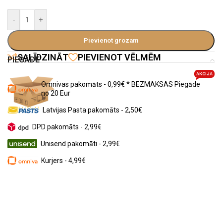
-
+
Pievienot grozam
SALĪDZINĀT
PIEVIENOT VĒLMĒM
PIEGĀDE
AKCIJA
Omnivas pakomāts - 0,99€ * BEZMAKSAS Piegāde
no 20 Eur
Latvijas Pasta pakomāts - 2,50€
DPD pakomāts - 2,99€
Unisend pakomāti - 2,99€
Kurjers - 4,99€