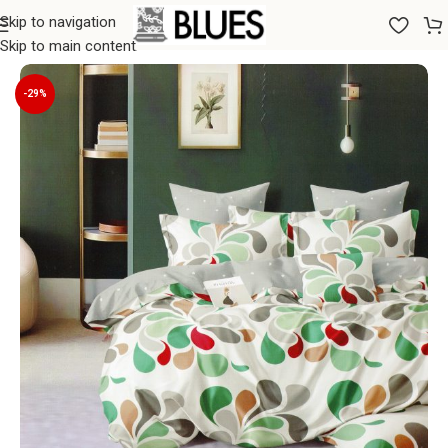
Skip to navigation
Sākums
/
Gultas veļa
/
Spilvendrānas
/
70x80 Spilvendrānas
Skip to main content
-29%