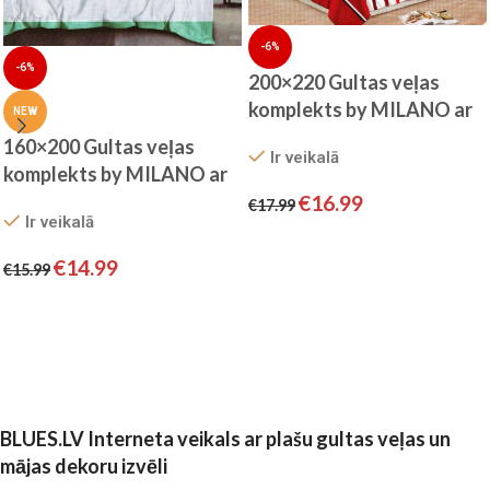
-6%
-6%
200×220 Gultas veļas
komplekts by MILANO ar
NEW
palagu/ 100% KOKVILNA
160×200 Gultas veļas
Ir veikalā
SATĪNS
komplekts by MILANO ar
palagu/ 100% KOKVILNA
€
16.99
€
17.99
Ir veikalā
SATĪNS
Pievienot grozam
€
14.99
€
15.99
Pievienot grozam
BLUES.LV Interneta veikals ar plašu gultas veļas un
mājas dekoru izvēli