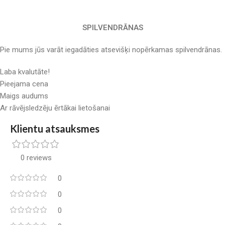
SPILVENDRĀNAS
Pie mums jūs varāt iegadāties atsevišķi nopērkamas spilvendrānas.
Laba kvalutāte!
Pieejama cena
Maigs audums
Ar rāvējsledzēju ērtākai lietošanai
Klientu atsauksmes
0 reviews
0
0
0