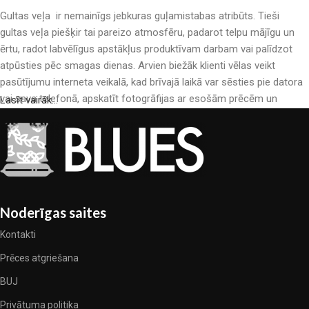
Gultas veļa ir nemainīgs jebkuras guļamistabas atribūts. Tieši
gultas veļa piešķir tai pareizo atmosfēru, padarot telpu mājīgu un
ērtu, radot labvēlīgus apstākļus produktīvam darbam vai palīdzot
atpūsties pēc smagas dienas. Arvien biežāk klienti vēlas veikt
pasūtījumu interneta veikalā, kad brīvajā laikā var sēsties pie datora
vai sava telefonā, apskatīt fotogrāfijas ar esošām prēcēm un
Lasīt vairāk...
mierīgi iegādāties sev tīkamās. Mūsu interneta veikalā ir liels gultas
veļas katalogs: pieejamas gan kokvilnas, gan kokvilna satīna gultas
veļas.
Gultas veļas ražošana ir moderns mākslas veids
Gultas veļas ražotāji, kā arī citu tekstila preču ražotāji ir pilni ar
Noderīgas saites
pārsteidzošiem piedāvājumiem: nereti sastopamies gan ar
Kontakti
standarta sērijveida produktiem, gan unikāliem darinājumiem –
dizainieriskām prēcem, kuras novērtēs īsti skaistuma pazinēji. Mēs
Prēces atgriešana
esam izvēlējušies jums labākos modeļus no mūsdienu gultas veļas
BUJ
ražotājiem, kuriem izdevās ģeniāli apvienot eleganci, kvalitāti un
Privātuma politika
praktiskumu katrā izstrādājuma vienībā. Mūsu sortimentā ir