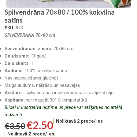
Spilvendrāna 70×80 / 100% kokvilna
satīns
SKU:
873
SPIVENDRĀNA 70×80 cm
Spilvendrānas izmērs:
70×80 cm
Daudzums:
(1 gab.)
Daļu skaits:
1
Audums:
100% kokvilna/satīns
Nav nepieciešams gludināt
Maigs audums, nekrāso un nesaveļas
Aizdare:
spilvendrānas ir aizveramas ar rāvējsledzēju
Kopšana:
var mazgāt 30° C temperatūrā
Bildei ir ilustratīva nozīme un prece var atšķirties no attēlā
redzamā.
€
2.50
Noliktavā 2 prece/-es
€
3.50
Noliktavā 2 prece/-es