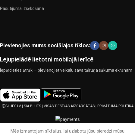
pārbaudītu uzņēmumu produkti. Kuri daudzu gadu nepārtrauktā
Pasūtījuma izsēkošana
kopīgā darbā nedeva iemeslu šaubīties par viņu uzticamību un
godīgumu. Tie visi garantē savu produktu augsto kvalitāti, teicamas
ekspluatācijas īpašības, pievilcīgu izstrādājumu izskatu, ilgu
Pievienojies mums sociālajos tīklos:
lietošanas laiku un kalpošanas laiku.
Lejupielādē lietotni mobilajā ierīcē
Iepērcieties ātrāk — pievienojiet veikalu sava tālruņa sākuma ekrānam
BLUES.LV
| SIA BLUES | VISAS TIESĪBAS AIZSARGĀTAS |
PRIVĀTUMA POLITIKA
Mēs izmantojam sīkfailus, lai uzlabotu jūsu pieredzi mūsu
vietnē. Pārlūkojot šo vietni, jūs piekrītat, ka mēs
izmantojam sīkdatnes.